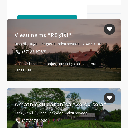
Tuvumā esošie objekti
Viesu nams “Rūķīši”
“Rūķīši”, Rugāju pagasts, Balvu novads, LV-4570, Latvija
+371 29197821
Viesu un brīvdienu mājas, Pārnakšņo, Aktīvā atpūta,
Labsajūta
Amatnieku darbnīca “Zelču sola”
Janki, Zeļči, Šķilbēnu pagasts, Balvu novads
+37129754060