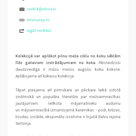
zeile14@inbox.lv
emmuzejs.lv
Iegūt norādes
Kolekcijā var aplūkot pilnu meža ciklu no koku sēklām
līdz gataviem izstrādājumiem no koka
. Pārsteidzoši
daudzveidīga ir mūsu mežos augošo koku koksne.
Aplūkojama arī kukaiņu kolekcija.
Tāpat pieejama arī pirmskara un pēckara laikā izdotā
zinātniskā un populāra literatūra par mežsaimniecības
jautājumiem. Ierīkota mājamatnieku audumu
un mājsaimniecībā izmantojamā keramikas – podi, krūzes,
bļodas, izstāde, eksponātu izcelsme ir bijušā Balvu rajona
teritorija.