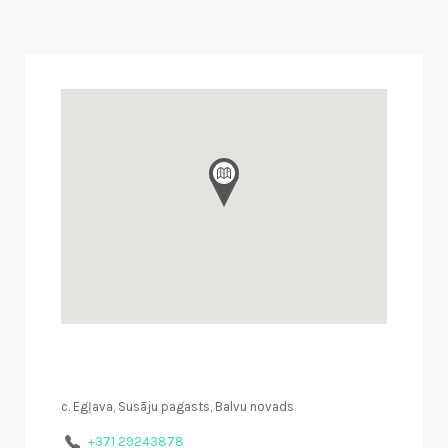
c. Egļava, Susāju pagasts, Balvu novads
+371 29243878