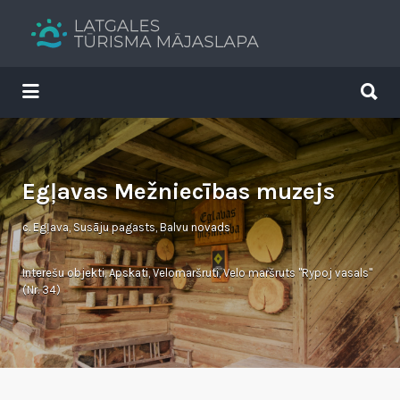
Search
for:
Search
for:
Tavs brīvdienu ceļvedis
Egļavas Mežniecības muzejs
c. Egļava, Susāju pagasts, Balvu novads
Interešu objekti
,
Apskati
,
Velomaršruti
,
Velo maršruts "Rypoj vasals"
(Nr. 34)