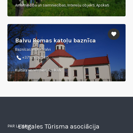
Amatniecība un saimniecības, Interešu objekti, Apskati
Balvu Romas katoļu baznīca
Baznīcas iela 3, Balvi
+371 26309415
Kultūra un vēsture, Apskati
Latgales Tūrisma asociācija
PAR LATGALI