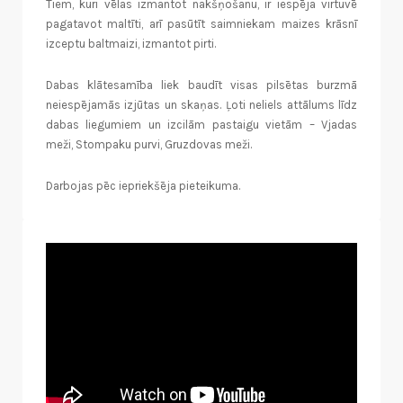
Tiem, kuri vēlas izmantot nakšņošanu, ir iespēja virtuvē
pagatavot maltīti, arī pasūtīt saimniekam maizes krāsnī
izceptu baltmaizi, izmantot pirti.
Dabas klātesamība liek baudīt visas pilsētas burzmā
neiespējamās izjūtas un skaņas. Ļoti neliels attālums līdz
dabas liegumiem un izcilām pastaigu vietām – Vjadas
meži, Stompaku purvi, Gruzdovas meži.
Darbojas pēc iepriekšēja pieteikuma.