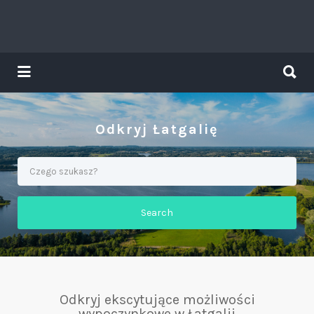
Search
for:
Search
for:
Tavs brīvdienu ceļvedis
Odkryj Łatgalię
Search
Odkryj ekscytujące możliwości
wypoczynkowe w Łatgalii