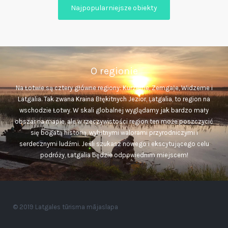
Najpopularniejsze obiekty
O regionie
Na Łotwie są cztery główne regiony: Kurzeme, Zemgaļe, Widzeme i
Latgalia. Tak zwana Kraina Błękitnych Jezior, Ļatgalia, to region na
wschodzie Łotwy. W skali globalnej wyglądamy jak bardzo mały
obszar na mapie, ale w rzeczywistości region ten może poszczycić
się bogatą historią, wybitnymi walorami przyrodniczymi i
serdecznymi ludźmi. Jeśli szukasz nowego i ekscytującego celu
podróży, Łatgalia będzie odpowiednim miejscem!
© 2019 Latgales tūrisma mājaslapa