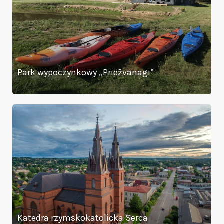
Park wypoczynkowy „Priežvanagi”
Katedra
rzymskokatolicka
Serca
Jezusowego
w
Rzeżycy
(łot.
Rēzekne)
Katedra rzymskokatolicka Serca