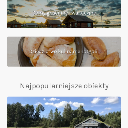
Domy gościnne i wakacyjne
Dziedzictwo kulinarne Łatgalii
Najpopularniejsze obiekty
Park
wypoczynkowy
„Priežvanagi”