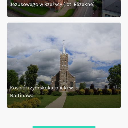
Jezusowego w Rzeżycy (łot. Rēzekne)
Kościół
rzymskokatolicki
w
Bałtinawa
Kościół rzymskokatolicki w
Bałtinawa