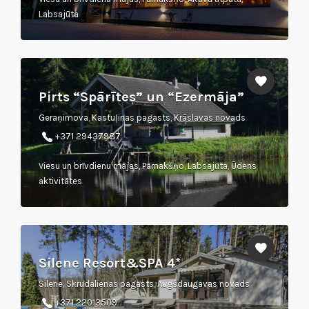
Labsajūta
Pirts “Spārītes” un “Ezermāja”
Geraņimova, Kastuļinas pagasts, Krāslavas novads
+371 29437987
Viesu un brīvdienu mājas, Pārnakšņo, Labsajūta, Ūdens
aktivitātes
Silene Resort&SPA 4*
Silene, Skrudalienas pagasts, Augšdaugavas novads
+371 22013509