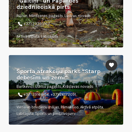
“Gaitiņi” un Papardes
dziednieciskā pirts
Rūzori, Mērdzenes pagasts, Ludzas novads
+371 29395157
Aktīvā atpūta, Labsajūta
Sporta atrakciju parks “Starp
debesīm un zemi”
Bartkeviči, Ūdrīšu pagasts, Krāslavas novads
+371 29168156, +371 26172091
Viesu un brīvdienu mājas, Pārnakšņo, Aktīvā atpūta,
Labsajūta, Sports un piedzīvojumi