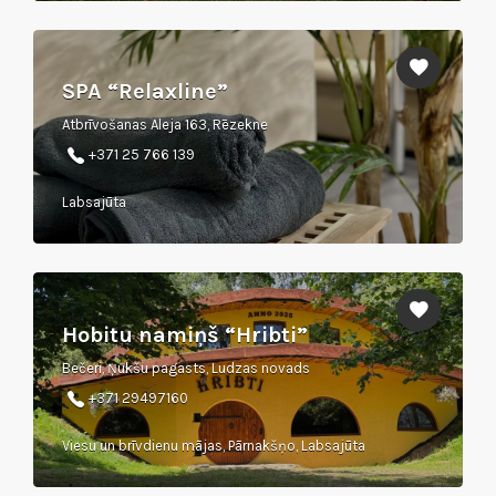
SPA “Relaxline”
Atbrīvošanas Aleja 163, Rēzekne
+371 25 766 139
Labsajūta
Hobitu namiņš “Hribti”
Bečeri, Ņukšu pagasts, Ludzas novads
+371 29497160
Viesu un brīvdienu mājas, Pārnakšņo, Labsajūta