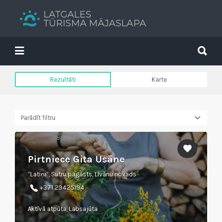
Search
for:
Search
for:
Tavs brīvdienu ceļvedis
Rezultāti
Karte
Parādīt filtru
Pirtniece Gita Usāne
“Latiņi”, Sutru pagasts, Līvānu novads
+371 29425194
Aktīvā atpūta, Labsajūta