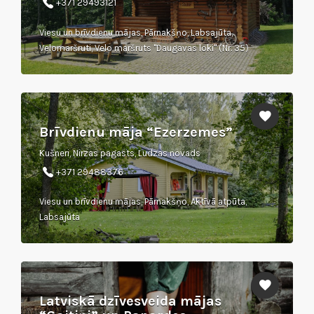
+371 29493121
Viesu un brīvdienu mājas, Pārnakšņo, Labsajūta,
Velomaršruti, Velo maršruts "Daugavas loki" (Nr. 35)
Brīvdienu māja “Ezerzemes”
Kušneri, Nirzas pagasts, Ludzas novads
+371 29488376
Viesu un brīvdienu mājas, Pārnakšņo, Aktīvā atpūta,
Labsajūta
Latviskā dzīvesveida mājas