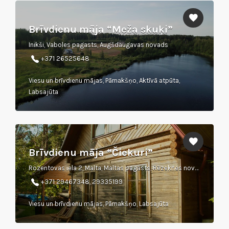
Brīvdienu māja “Meža skuķi”
Inikši, Vaboles pagasts, Augšdaugavas novads
+371 26525648
Viesu un brīvdienu mājas, Pārnakšņo, Aktīvā atpūta,
Labsajūta
Brīvdienu māja “Čiekuri”
Rozentovas iela 2, Malta, Maltas pagasts, Rēzeknes novads
+371 29467348, 29335199
Viesu un brīvdienu mājas, Pārnakšņo, Labsajūta