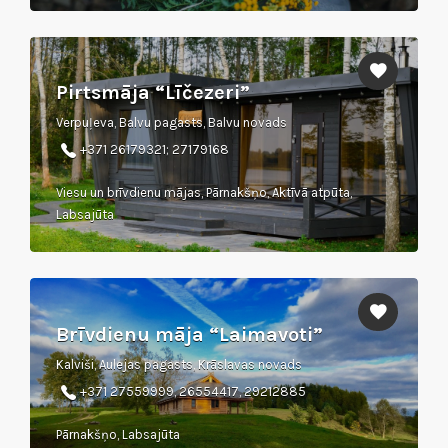
Pirtsmāja “Līčezeri”
Verpuļeva, Balvu pagasts, Balvu novads
+371 26179321; 27179168
Viesu un brīvdienu mājas, Pārnakšņo, Aktīvā atpūta,
Labsajūta
Brīvdienu māja “Laimavoti”
Kalviši, Aulejas pagasts, Krāslavas novads
+371 27559999, 26554417, 29212885
Pārnakšņo, Labsajūta