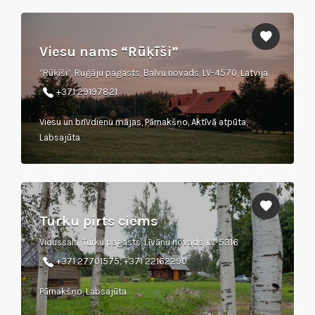
Viesu nams “Rūķīši”
“Rūķīši”, Rugāju pagasts, Balvu novads, LV-4570, Latvija
+371 29197821
Viesu un brīvdienu mājas, Pārnakšņo, Aktīvā atpūta,
Labsajūta
Turku pirts ciems
Vidussala, Turku pagasts, Līvānu novads, LV-5316
+371 27701575; +371 22162290
Pārnakšņo, Labsajūta