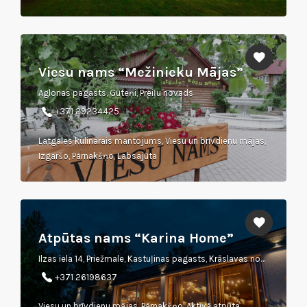
Viesu nams “Mežinieku Mājas”
Aglonas pagasts, Gūteņi, Preiļu novads
+371 29234425
Latgales kulinārais mantojums, Viesu un brīvdienu mājas,
Izgaršo, Pārnakšņo, Labsajūta
Atpūtas nams “Karina Home”
Ilzas iela 14, Priežmale, Kastuļinas pagasts, Krāslavas novads, LV 5685
+371 26198637
Viesu un brīvdienu mājas, Pārnakšņo, Aktīvā atpūta,