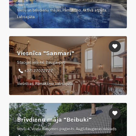
Viesu un brīvdienu mājas, Pārnakšņo, Aktīvā atpūta,
Labsajūta
Viesnīca “Sanmari”
Stacijas iela 46, Daugavpils
+371 27072727
Viesnīcas, Pārnakšņo, Labsajūta
Brīvdienu māja “Beibuki”
Viļuši 4, Viļuši, Naujenes pagasts, Augšdaugavas novads