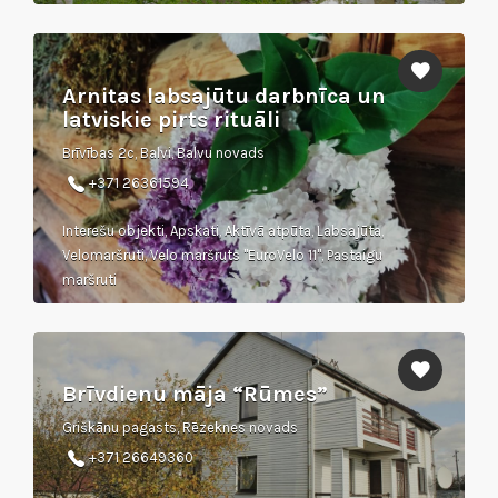
Arnitas labsajūtu darbnīca un
latviskie pirts rituāli
Brīvības 2c, Balvi, Balvu novads
+371 26361594
Interešu objekti, Apskati, Aktīvā atpūta, Labsajūta,
Velomaršruti, Velo maršruts "EuroVelo 11", Pastaigu
maršruti
Brīvdienu māja “Rūmes”
Griškānu pagasts, Rēzeknes novads
+371 26649360