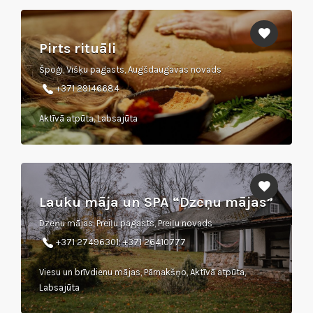
Pirts rituāli
Špoģi, Višķu pagasts, Augšdaugavas novads
+371 29146684
Aktīvā atpūta, Labsajūta
Lauku māja un SPA “Dzeņu mājas”
Dzeņu mājas, Preiļu pagasts, Preiļu novads
+371 27496301; +371 26410777
Viesu un brīvdienu mājas, Pārnakšņo, Aktīvā atpūta,
Labsajūta