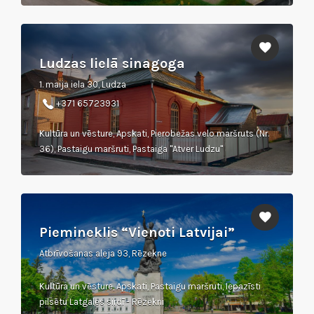
Ludzas lielā sinagoga
1. maija iela 30, Ludza
+371 65723931
Kultūra un vēsture, Apskati, Pierobežas velo maršruts (Nr.
36), Pastaigu maršruti, Pastaiga "Atver Ludzu"
Piemineklis “Vienoti Latvijai”
Atbrīvošanas aleja 93, Rēzekne
Kultūra un vēsture, Apskati, Pastaigu maršruti, Iepazīsti
pilsētu Latgales sirdī - Rēzekni