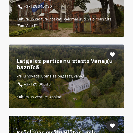
+371 28345990
Kultūra un vēsture, Apskati, Velomaršruti, Velo maršruts
"EuroVelo 11"
Latgales partizānu stāsts Vanagu
baznīcā
Preiļu novads, Upmalas pagasts, Vanagi
+371 29100689
Kultūra un vēsture, Apskati
Krāslavas Grāfu Plāteru pils