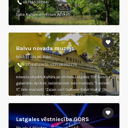
+371 65322041
Daba, Kultūra un vēsture, Apskati
Balvu novada muzejs
Brīvības iela 46, Balvi
+371 64521430, +371 28352770
Interešu objekti, Kultūra un vēsture, Latgales TOP tūrisma
galamērķi, Apskati, Velomaršruti, Velo maršruts "EuroVelo
11", Velo maršruts “Zaļais ceļš Gulbene-Balvi-Viļaka” (Nr.
15), Velo maršruts "Rypoj vasals" (Nr. 34), Pastaigu
maršruti
Latgales vēstniecība GORS
Pils iela 4, Rēzekne