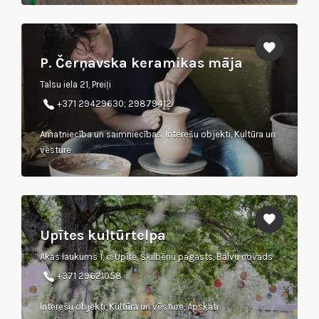
P. Čerņavska keramikas māja
Talsu iela 21, Preiļi
+371 29429630; 29879412
Amatniecība un saimniecības, Interešu objekti, Kultūra un
vēsture
Upītes kultūrtelpa
Akas laukums 1, c. Upīte, Šķilbēnu pagasts, Balvu novads
+371 29621058
Interešu objekti, Kultūra un vēsture, Apskati