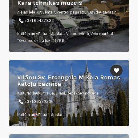
Kara tehnikas muzejs
Alejas iela 7, Svente, Sventes pagasts, Augšdaugavas novads
+371 65427822
Kultūra un vēsture, Apskati, Velomaršruti, Velo maršruts
"Sventes ezera loks" (786)
Viļānu Sv. Erceņģeļa Miķeļa Romas
katoļu baznīca
Kultūras laukums 6a, Viļāni, Rēzeknes novads
+371 26572230
Kultūra un vēsture, Apskati