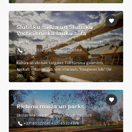
Slutišķu sādža un Slutišķu
Vecticībnieku lauku sēta
Slutiški, Naujenes pagasts, Augšdaugavas novads
+371 26532508; +371 29468988
Kultūra un vēsture, Latgales TOP tūrisma galamērķi,
Apskati, Velomaršruti, Velo maršruts "Daugavas loki" (Nr.
35)
Riebiņu muiža un parks
Skolas iela 5, Riebiņi, Preiļu novads, LV-5329
+371 65322041, +371 65324376