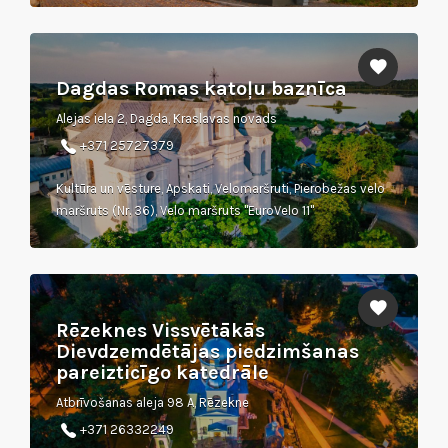
Dagdas Romas katoļu baznīca
Alejas iela 2, Dagda, Kraslavas novads
+371 25727379
Kultūra un vēsture, Apskati, Velomaršruti, Pierobežas velo
maršruts (Nr. 36), Velo maršruts "EuroVelo 11"
Rēzeknes Vissvētākās
Dievdzemdētājas piedzimšanas
pareizticīgo katedrāle
Atbrīvošanas aleja 98 A, Rēzekne
+371 26332249