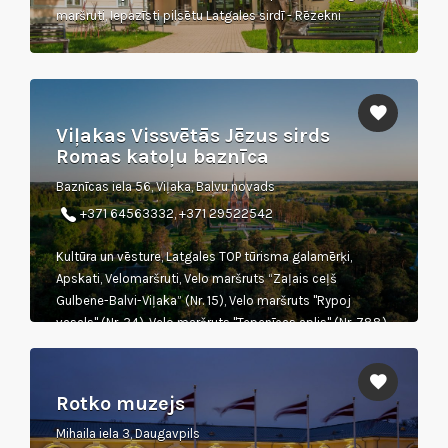
maršruti, Iepazīsti pilsētu Latgales sirdī - Rēzekni
Viļakas Vissvētās Jēzus sirds
Romas katoļu baznīca
Baznīcas iela 56, Viļaka, Balvu novads
+371 64563332, +371 29522542
Kultūra un vēsture, Latgales TOP tūrisma galamērķi,
Apskati, Velomaršruti, Velo maršruts “Zaļais ceļš
Gulbene-Balvi-Viļaka” (Nr. 15), Velo maršruts "Rypoj
vasals" (Nr. 34), Velo maršruts "Tepenīcas aplis" (Nr. 788)
Rotko muzejs
Mihaila iela 3, Daugavpils