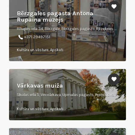
Bērzgales pagasta Antona
Rupaiņa muzejs
Rītupes iela 34, Bērzgale, Bērzgales pagasts, Rēzeknes novads
+371 29497151
Kultūra un vēsture, Apskati
Vārkavas muiža
Skolas iela 5, Vecvārkava, Upmalas pagasts, Preiļu novads, LV-5335
Kultūra un vēsture, Apskati