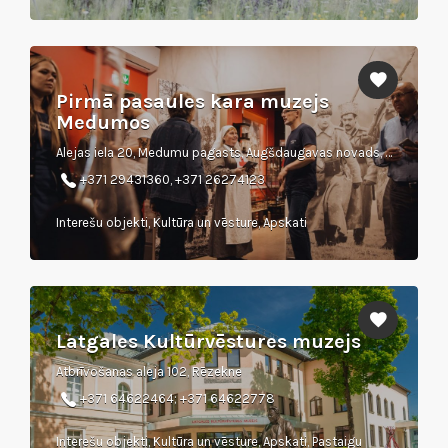
Pirmā pasaules kara muzejs
Medumos
Alejas iela 20, Medumu pagasts, Augšdaugavas novads, LV–5460
+371 29431360, +371 26274123
Interešu objekti, Kultūra un vēsture, Apskati
Latgales Kultūrvēstures muzejs
Atbrīvošanas aleja 102, Rēzekne
+371 64622464; +371 64622778
Interešu objekti, Kultūra un vēsture, Apskati, Pastaigu