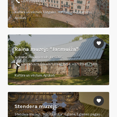
+371 29100689
Kultūra un vēsture, Latgales TOP tūrisma galamērķi,
Apskati
Raiņa muzejs “Jasmuiža”
Aizkalne, Preiļu novads, LV-5305
+371 65329313; +371 29427554; +371 29487589
Kultūra un vēsture, Apskati
Stendera muzejs
Stendera muzejs, "Mācītājmāja", Eglaine, Eglaines pagasts, Augšdaugavas novads, LV–5444