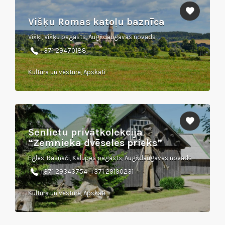
Višķu Romas katoļu baznīca
Višķi, Višķu pagasts, Augšdaugavas novads
+371 29470188
Kultūra un vēsture, Apskati
Senlietu privātkolekcija
“Zemnieka dvēseles prieks”
Egles, Rasnači, Kalupes pagasts, Augšdaugavas novads
+371 29343754; +371 29190231
Kultūra un vēsture, Apskati