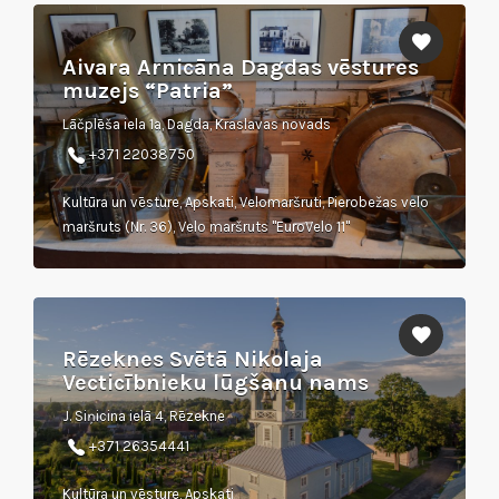
Aivara Arnicāna Dagdas vēstures
muzejs “Patria”
Lāčplēša iela 1a, Dagda, Kraslavas novads
+371 22038750
Kultūra un vēsture, Apskati, Velomaršruti, Pierobežas velo
maršruts (Nr. 36), Velo maršruts "EuroVelo 11"
Rēzeknes Svētā Nikolaja
Vecticībnieku lūgšanu nams
J. Siņicina ielā 4, Rēzekne
+371 26354441
Kultūra un vēsture, Apskati