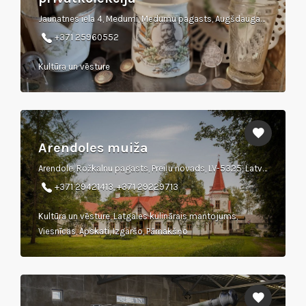
Jaunatnes iela 4, Medumi, Medumu pagasts, Augšdaugavas novads, Latvija
+371 25960552
Kultūra un vēsture
Arendoles muiža
Arendole, Rožkalnu pagasts, Preiļu novads, LV-5325, Latvija
+371 29421413, +371 29229713
Kultūra un vēsture, Latgales kulinārais mantojums,
Viesnīcas, Apskati, Izgaršo, Pārnakšņo