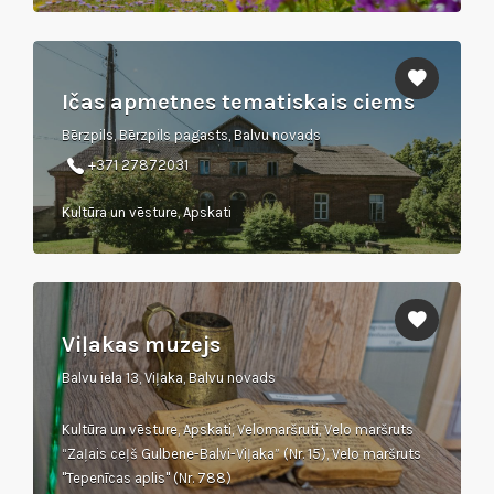
Ičas apmetnes tematiskais ciems
Bērzpils, Bērzpils pagasts, Balvu novads
+371 27872031
Kultūra un vēsture, Apskati
Viļakas muzejs
Balvu iela 13, Viļaka, Balvu novads
Kultūra un vēsture, Apskati, Velomaršruti, Velo maršruts
“Zaļais ceļš Gulbene-Balvi-Viļaka” (Nr. 15), Velo maršruts
"Tepenīcas aplis" (Nr. 788)