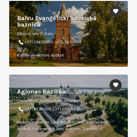
Balvu Evaņģēliski luteriskā
baznīca
Bērzpils iela 17, Balvi
+371 29638005, +371 26311959
Kultūra un vēsture, Apskati
Aglonas Bazilika
Ciriša iela 8, Aglona, Preiļu novads
+371 65381109, +371 29188740
Kultūra un vēsture, Latgales TOP tūrisma galamērķi,
Apskati, Velomaršruti, Velo maršruts "EuroVelo 11"