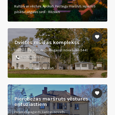
Kultūra un vēsture, Apskati, Pastaigu maršruti, Iepazīsti
pilsētu Latgales sirdī - Rēzekni
Dvietes muižas komplekss
Dvietes pagasts, Augšdaugavas novads, LV-5441
+371 26369215
Kultūra un vēsture, Apskati
Pierobežas maršruts vēstures
entuziastiem
Pasienes pagasts, Ludzas novads