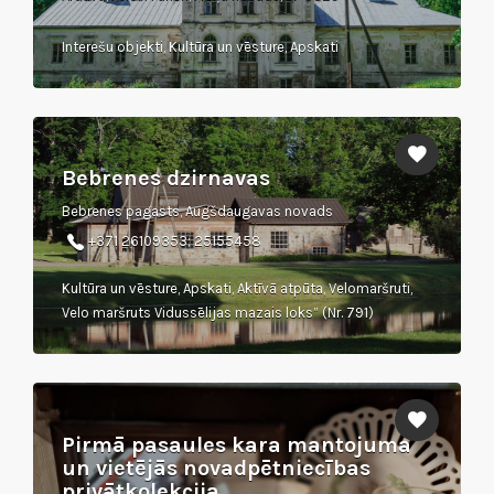
Interešu objekti, Kultūra un vēsture, Apskati
Bebrenes dzirnavas
Bebrenes pagasts, Augšdaugavas novads
+371 26109353; 25155458
Kultūra un vēsture, Apskati, Aktīvā atpūta, Velomaršruti,
Velo maršruts Vidussēlijas mazais loks” (Nr. 791)
Pirmā pasaules kara mantojuma
un vietējās novadpētniecības
privātkolekcija