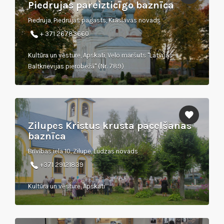
Piedrujas pareizticīgo baznīca
Piedruja, Piedrujas pagasts, Krāslavas novads
+ 371 26783660
Kultūra un vēsture, Apskati, Velo maršuts "Latvijas-
Baltkrievijas pierobežā" (Nr. 789)
Zilupes Kristus krusta pacelšanas
baznīca
Brīvības iela 10, Zilupe, Ludzas novads
+371 29121839
Kultūra un vēsture, Apskati