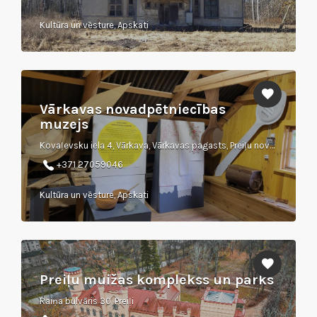
Kultūra un vēsture, Apskati
Vārkavas novadpētniecības
muzejs
Kovaļevsku iela 4, Vārkava, Vārkavas pagasts, Preiļu novads, LV-5337
+371 27059046
Kultūra un vēsture, Apskati
Preiļu muižas komplekss un parks
Raiņa bulvāris 30, Preiļi