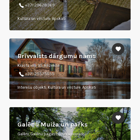
+371 29628369
Kultūra un vēsture, Apskati
Brīvvalsts dārgumu nams
Krasta iela 35, Rēzekne
+371 25575555
Interešu objekti, Kultūra un vēsture, Apskati
Galēnu Muiža un parks
Galēni, Galēnu pagasts, Preiļu novads