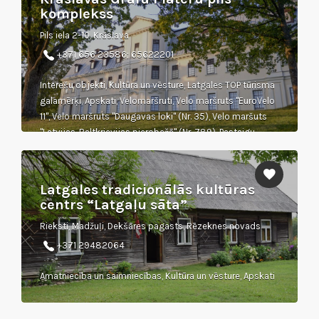
komplekss
Pils iela 2-10, Krāslava
+371 656 23586; 65622201
Interešu objekti, Kultūra un vēsture, Latgales TOP tūrisma
galamērķi, Apskati, Velomaršruti, Velo maršruts "EuroVelo
11", Velo maršruts "Daugavas loki" (Nr. 35), Velo maršuts
"Latvijas-Baltkrievijas pierobežā" (Nr. 789), Pastaigu
maršruti, Pastaiga Krāslavā
Latgales tradicionālās kultūras
centrs “Latgaļu sāta”
Rieksti, Madžuļi, Dekšāres pagasts, Rēzeknes novads
+371 29482064
Amatniecība un saimniecības, Kultūra un vēsture, Apskati