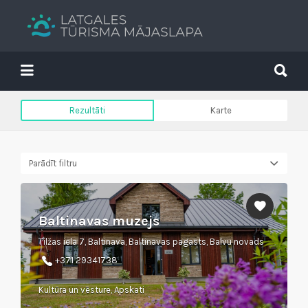
Search
for:
Search
for:
Tavs brīvdienu ceļvedis
Rezultāti
Karte
Parādīt filtru
Baltinavas muzejs
Tilžas iela 7, Baltinava, Baltinavas pagasts, Balvu novads
+371 29341738
Kultūra un vēsture, Apskati