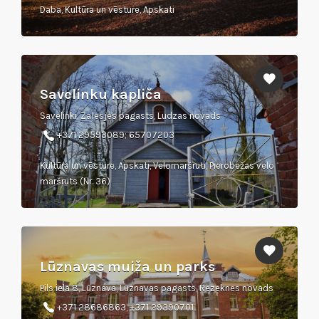
Daba, Kultūra un vēsture, Apskati
Savelinku kapliča
Savelinki, Zaļesjes pagasts, Ludzas novads
+371 29593089; 65707203
Kultūra un vēsture, Apskati, Velomaršruti, Pierobežas velo
maršruts (Nr. 36)
Lūznavas muiža un parks
Pils iela 8, Lūznava, Lūznavas pagasts, Rēzeknes novads
+371 28686863, +371 29390701