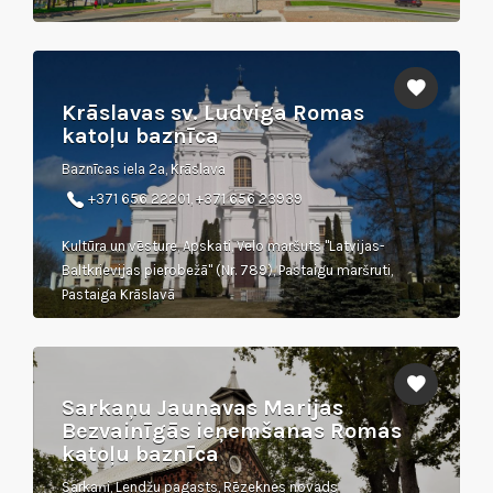
Krāslavas sv. Ludviga Romas
katoļu baznīca
Baznīcas iela 2a, Krāslava
+371 656 22201, +371 656 23939
Kultūra un vēsture, Apskati, Velo maršuts "Latvijas-
Baltkrievijas pierobežā" (Nr. 789), Pastaigu maršruti,
Pastaiga Krāslavā
Sarkaņu Jaunavas Marijas
Bezvainīgās ieņemšanas Romas
katoļu baznīca
Sarkaņi, Lendžu pagasts, Rēzeknes novads