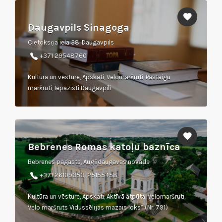
Daugavpils Sinagoga
Cietoksņa iela 38, Daugavpils
+371 29548760
Kultūra un vēsture, Apskati, Velomaršruti, Pastaigu
maršruti, Iepazīsti Daugavpili
Bebrenes Romas katoļu baznīca
Bebrenes pagasts, Augšdaugavas novads
+371 26109353; 25155458
Kultūra un vēsture, Apskati, Aktīvā atpūta, Velomaršruti,
Velo maršruts Vidussēlijas mazais loks” (Nr. 791)