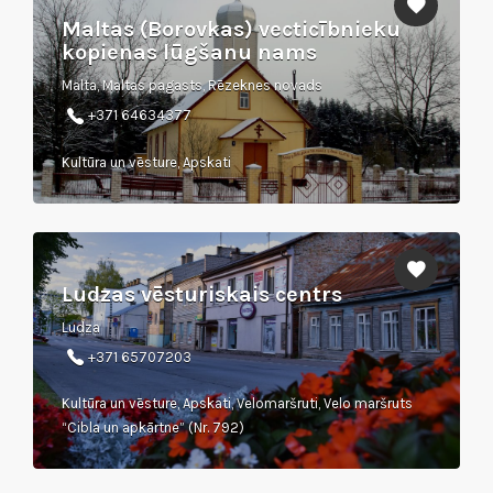
Maltas (Borovkas) vecticībnieku
kopienas lūgšanu nams
Malta, Maltas pagasts, Rēzeknes novads
+371 64634377
Kultūra un vēsture, Apskati
Ludzas vēsturiskais centrs
Ludza
+371 65707203
Kultūra un vēsture, Apskati, Velomaršruti, Velo maršruts
“Cibla un apkārtne” (Nr. 792)