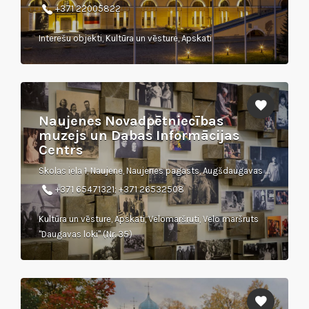
+371 22005822
Interešu objekti, Kultūra un vēsture, Apskati
Naujenes Novadpētniecības
muzejs un Dabas Informācijas
Centrs
Skolas iela 1, Naujene, Naujenes pagasts, Augšdaugavas novads
+371 65471321; +371 26532508
Kultūra un vēsture, Apskati, Velomaršruti, Velo maršruts
"Daugavas loki" (Nr. 35)