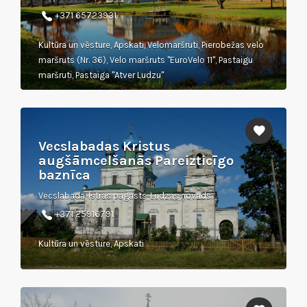
+371 65723931
Kultūra un vēsture, Apskati, Velomaršruti, Pierobežas velo
maršruts (Nr. 36), Velo maršruts "EuroVelo 11", Pastaigu
maršruti, Pastaiga "Atver Ludzu"
Vecslabadas Kristus
augšāmcelšanās Pareizticīgo
baznīca
Vecslabada, Istras pagasts, Ludzas novads
+371 25916791
Kultūra un vēsture, Apskati