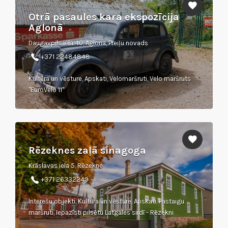
Otrā pasaules kara ekspozīcija
Aglonā
Daugavpils iela 40, Aglona, Preiļu novads
+371 22484848
Kultūra un vēsture, Apskati, Velomaršruti, Velo maršruts
"EuroVelo 11"
Rēzeknes zaļā sinagoga
Krāslavas iela 5, Rēzekne
+371 26332249
Interešu objekti, Kultūra un vēsture, Apskati, Pastaigu
maršruti, Iepazīsti pilsētu Latgales sirdī - Rēzekni