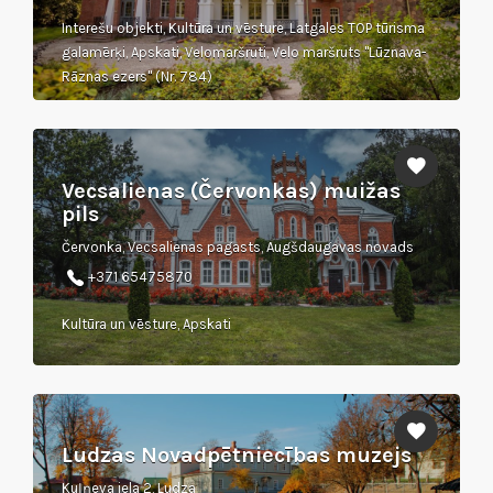
Interešu objekti, Kultūra un vēsture, Latgales TOP tūrisma
galamērķi, Apskati, Velomaršruti, Velo maršruts "Lūznava-
Rāznas ezers" (Nr. 784)
Vecsalienas (Červonkas) muižas
pils
Červonka, Vecsalienas pagasts, Augšdaugavas novads
+371 65475870
Kultūra un vēsture, Apskati
Ludzas Novadpētniecības muzejs
Kuļņeva iela 2, Ludza