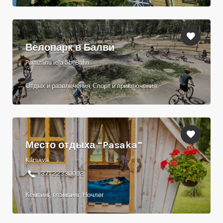
Велопарк в Балви
Partizānu iela 5b, Balvi
Отдых и развлечения, Спорт и приключения
Место отдыха “Pasaka”
Kārsava
+371 22330092
Кемпинг, глэмпинг, Ночлег