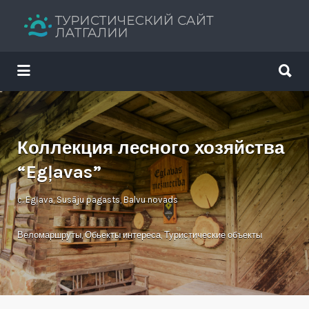
Искать:
Искать:
Путеводитель твоего отдыха
Коллекция лесного хозяйства
“Egļavas”
c. Egļava, Susāju pagasts, Balvu novads
Веломаршруты
,
Обьекты интереса
,
Туристические объекты