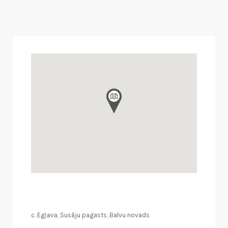
c. Egļava, Susāju pagasts, Balvu novads