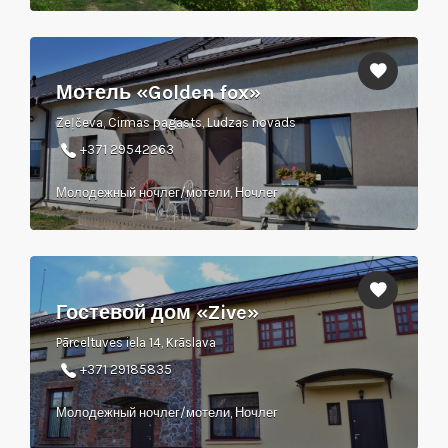
Мотель «Golden fox»
Zeļčeva, Cirmas pagasts, Ludzas novads
+371 29542263
Молодежный ночлег/мотели, Ночлег
Гостевой дом «Zive»
Pārceltuves iela 14, Krāslava
+371 29185835
Молодежный ночлег/мотели, Ночлег