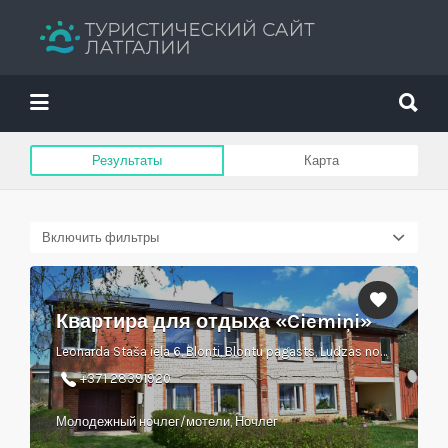
Искать:
Искать:
Путеводитель твоего отдыха
Результаты
Карта
Включить фильтры
Квартира для отдыха «Ciemiņi»
Leonarda Staša iela 6, Blonti, Blontu pagasts, Ludzas novads, LV-5706
+371 28391920
Молодежный ночлег/мотели, Ночлег