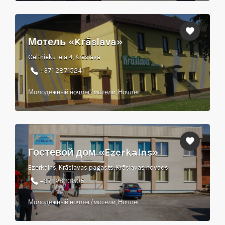
Мотель «Krāslava»
Celtnieku iela 4, Krāslava
+371 28715241
Молодежный ночлег/мотели, Ночлег
Гостевой дом «Ezerkalns»
Ezerkalns, Krāslavas pagasts, Krāslavas novads
+371 28113805
Молодежный ночлег/мотели, Ночлег