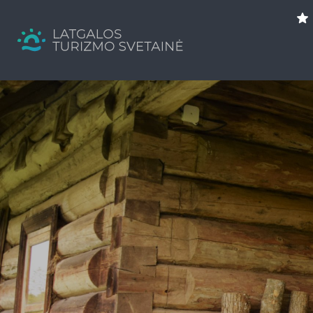
Search
for:
Tavs brīvdienu ceļvedis