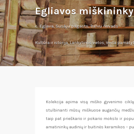
Egliavos miškininky
c. Egļava, Susāju pagasts, Balvu novads
Kultūra ir istorija
,
Lankytinos vietos
,
Verta pamatyt
Kolekcija apima visą miško gyvenimo cikl
stulbinanti mūsų miškuose augančių medžių
taip pat prieškario ir pokario mokslo ir popu
amatininkų audinių ir buitinės keramikos – pu