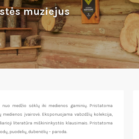
stės muziejus
i
ą nuo medžio sėklų iki medienos gaminių. Pristatoma
 medienos įvairovė. Eksponuojama vabzdžių kolekcija,
liarioji literatūra miškininkystės klausimais. Pristatoma
odų, puodelių, dubenėlių – paroda.