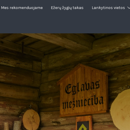
Mes rekomenduojame
Ežerų žygių takas
Lankytinos vietos