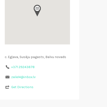
c. Egļava, Susāju pagasts, Balvu novads
+371 29243878
zeile14@inbox.lv
Get Directions