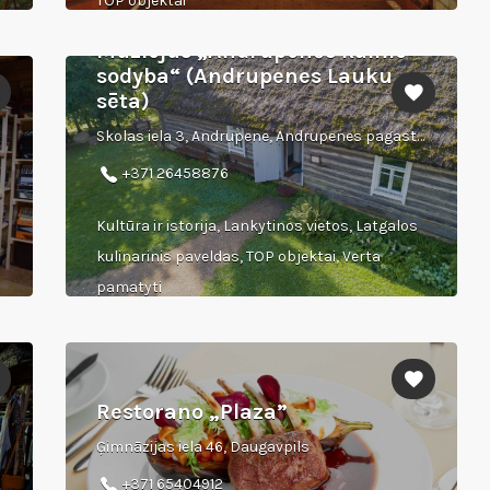
TOP objektai
Muziejus „Andrupenės kaimo
)
sodyba“ (Andrupenes Lauku
sēta)
Skolas iela 3, Andrupene, Andrupenes pagasts, Kraslavas novads
+371 26458876
Kultūra ir istorija, Lankytinos vietos, Latgalos
kulinarinis paveldas, TOP objektai, Verta
pamatyti
Restorano „Plaza”
Ģimnāzijas iela 46, Daugavpils
+371 65404912