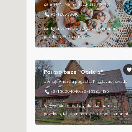
Zaļā iela 9, Malnava, Ludzas novads
+371 26538016
Lankytinos vietos, Latgalos kulinarinis
paveldas, Verta pamatyti
Poilsio bazė “Obiteļs”
Upmaļi, Andzeļu pagasts, Krāslavas novads
+371 26004040, +371 29354185
Apgyvendinimas, Latgalos kulinarinis
paveldas, Maitinimas, Svečių ir poilsio namai