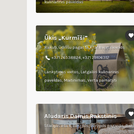
kulinarinis paveldas
Ūkis „Kurmīši”
Rakuti, Ūdrīšu pagasts,Krāslavas novads
+371 26538824, +371 29106312
Lankytinos vietos, Latgalos kulinarinis
paveldas, Maitinimas, Verta pamatyti
Aludaris Dainis Rakstinis
Stacijas iela 4, Bērzpils, Bērzpils pagasts, Balvu novads