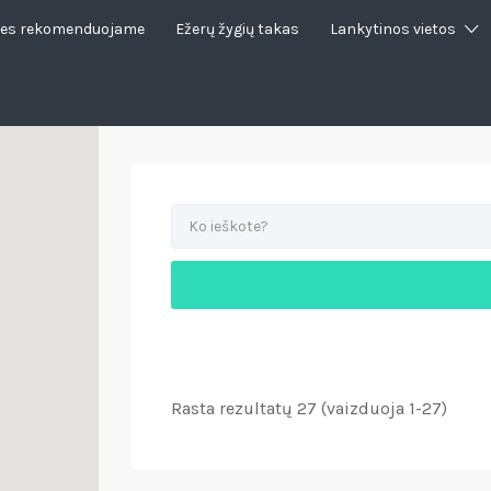
es rekomenduojame
Ežerų žygių takas
Lankytinos vietos
Rasta rezultatų 27 (vaizduoja 1-27)