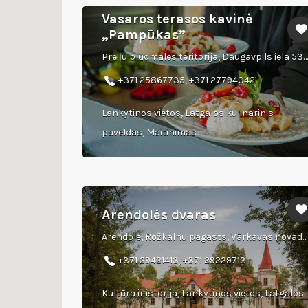
Vasaros terasos kavinė
„Pampūkas”
Preiļu pludmales teritorija, Daugavpils iela 53A (pie BMX trases)
+371 25867735, +371 27794042
Lankytinos vietos, Latgalos kulinarinis
paveldas, Maitinimas
Arendolės dvaras
Arendole, Rožkalnu pagasts, Vārkavas novads, LV-5325, Latvija
+371 29421413, +371 29229713
Kultūra ir istorija, Lankytinos vietos, Latgalos