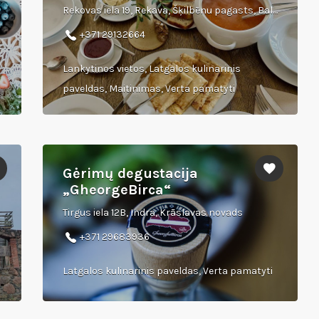
Rekovas iela 19, Rekava, Šķilbēnu pagasts, Balvu novads
+371 29132664
Lankytinos vietos, Latgalos kulinarinis
paveldas, Maitinimas, Verta pamatyti
Gėrimų degustacija
„GheorgeBirca“
Tirgus iela 12B, Indra, Krāslavas novads
+371 29683936
Latgalos kulinarinis paveldas, Verta pamatyti