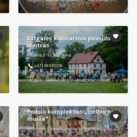
Latgalos kulinarinis paveldas, Maitinimas
Latgales kulinarinio paveldo
centras
Pils iela 2–10, Krāslava
+371 26395176
Latgalos kulinarinis paveldas, Maitinimas
Poilsio kompleksas „Lielbornes
muiža”
Lielborne, Salienas pagasts, Augšdaugavas novads