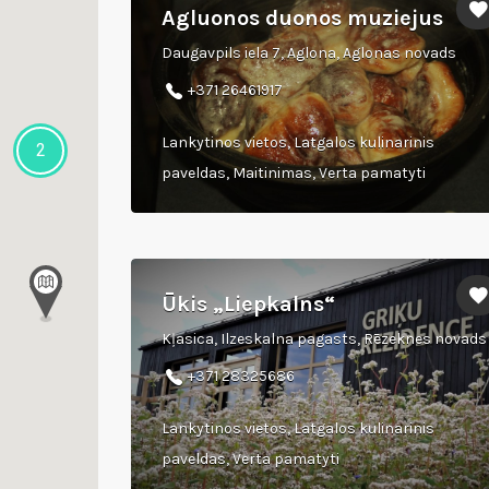
Agluonos duonos muziejus
Daugavpils iela 7, Aglona, Aglonas novads
‎+371 26461917
Lankytinos vietos, Latgalos kulinarinis
2
paveldas, Maitinimas, Verta pamatyti
Ūkis „Liepkalns“
Kļasica, Ilzeskalna pagasts, Rēzeknes novads
+371 28325686
Lankytinos vietos, Latgalos kulinarinis
paveldas, Verta pamatyti