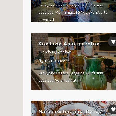
Lankytinos vietos, Latgalos kulinarinis
paveldas, Maitinimas, TOP objektai, Verta
pamatyti
Kraslavos Amatų centras
Pils iela 10, Krāslava
+371 26348644
Lankytinos vietos, Latgalos kulinarinis
paveldas, Verta pamatyti
Namų restoranas „Dzīles”