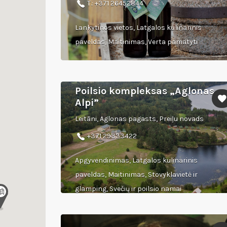
T.: +371 26452844
Lankytinos vietos, Latgalos kulinarinis
paveldas, Maitinimas, Verta pamatyti
Poilsio kompleksas „Aglonas
Alpi”
Leitāni, Aglonas pagasts, Preiļu novads
+371 29333422
Apgyvendinimas, Latgalos kulinarinis
paveldas, Maitinimas, Stovyklavietė ir
glamping, Svečių ir poilsio namai