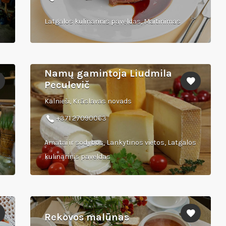
Latgalos kulinarinis paveldas, Maitinimas
Namų gamintoja Liudmila
Peculevič
Kalnieši, Krāslavas novads
+371 27090063
Amatai ir sodybos, Lankytinos vietos, Latgalos
kulinarinis paveldas
Rekovos malūnas