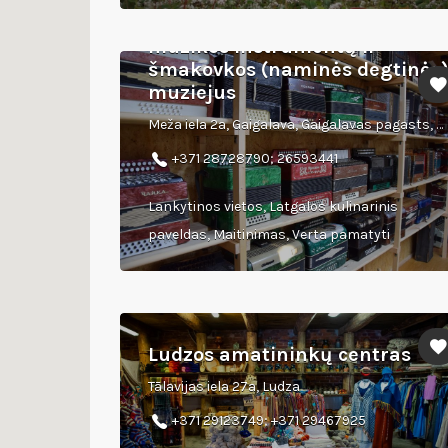
Gunaro Igaunio senovinių
muzikos instrumentų ir
šmakovkos (naminės degtinės
muziejus
Meža iela 2a, Gaigalava, Gaigalavas pagasts, Rēzeknes novads
+371 28728790; 26593441
Lankytinos vietos, Latgalos kulinarinis
paveldas, Maitinimas, Verta pamatyti
Ludzos amatininkų centras
Tālavijas iela 27a, Ludza
+371 29123749; +371 29467925