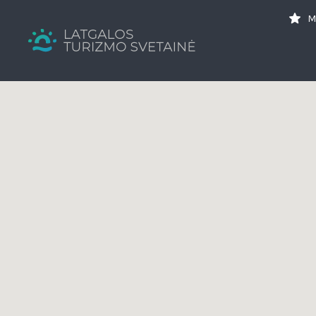
Search
M
for:
Tavs brīvdienu ceļvedis