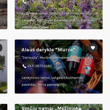
+371 29284480
Apgyvendinimas, Gamta, Lankytinos vietos,
Latgalos kulinarinis paveldas, Svečių ir poilsio
namai, Viešbučiai
Alaus darykla “Murza”
"Zaļmuiža", Murāni, Andrupenes pagasts, Krāslavas novads
+371 28723382
Lankytinos vietos, Latgalos kulinarinis
paveldas, Verta pamatyti
Svečių namai „Mežinieku