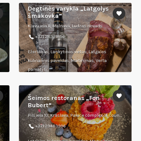
Degtinės varykla „Latgolys
šmakovka”
Kļavu iela 11, Malnava, Ludzas novads
+371 28321856
Ežertakas, Lankytinos vietos, Latgalos
kulinarinis paveldas, Maitinimas, Verta
pamatyti
Šeimos restoranas „Fon
Bubert“
Pils iela 10, Krāslava, Palace complex of Counts Plāters
+371 29483996