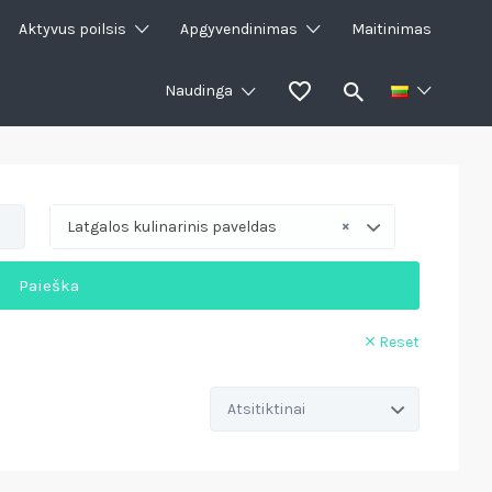
Aktyvus poilsis
Apgyvendinimas
Maitinimas
Naudinga
×
Latgalos kulinarinis paveldas
Paieška
Reset
Rūšiuoti
pagal: