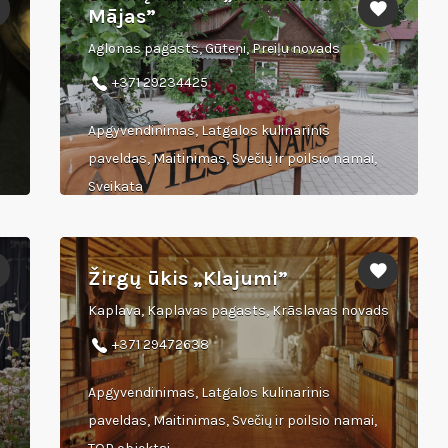
Mājas”
Aglonas pagasts, Gūteņi, Preiļu novads
+371 29234425
Apgyvendinimas, Latgalos kulinarinis
paveldas, Maitinimas, Svečių ir poilsio namai,
Sveikata
Žirgų ūkis „Klajumi”
Kaplava, Kaplavas pagasts, Krāslavas novads
+371 29472638
Apgyvendinimas, Latgalos kulinarinis
paveldas, Maitinimas, Svečių ir poilsio namai,