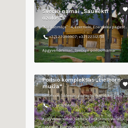
Svečių namai „Saullēkti
ozolos”
"Kastaņmāja" - 4, Ezernieki, Ezernieku pagasts, Kraslavas novads, LV-5692
+371 27099907; +371 22312751
Apgyvendinimas, Svečių ir poilsio namai
Poilsio kompleksas „Lielbornes
muiža”
Lielborne, Salienas pagasts, Augšdaugavas novads
+371 29284480
Apgyvendinimas, Gamta, Lankytinos vietos,
Latgalos kulinarinis paveldas, Svečių ir poilsio