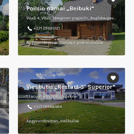
Poilsio namai „Beibuki”
Viļuši 4, Viļuši, Naujenes pagasts, Augšdaugavas novads
+371 29493121
Apgyvendinimas, Svečių ir poilsio namai
Viešbutis „Restart 3* Superior”
Stacijas iela 30b, Rēzekne
+371 26666464
Apgyvendinimas, Viešbučiai