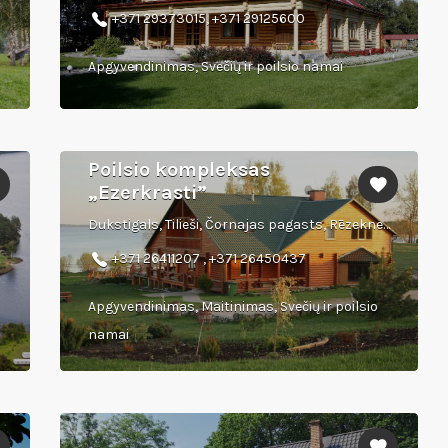
+371 29373015, +371 29125600
Apgyvendinimas, Svečių ir poilsio namai
Poilsio kompleksas
„Ezerkrasti”
Dukstigals, Tilieši, Čornajas pagasts, Rēzeknes novads
+371 26411207 , +371 26450437
Apgyvendinimas, Maitinimas, Svečių ir poilsio
namai