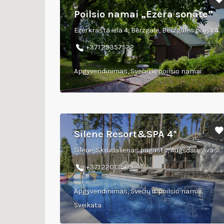
Poilsio namai „Ezera sonāte”
Ezerkrasta iela 4, Bērzgale, Bērzgales pagasts, Rēzeknes novads
+371 29357522
Apgyvendinimas, Svečių ir poilsio namai
Silene Resort&SPA 4*
Silene, Skrudalienas pagasts, Augšdaugavas novads
+371 22013509
Apgyvendinimas, Svečių ir poilsio namai,
Sveikata