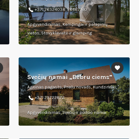
s
+371 26324038, 26487180
Apgyvendinimas, Kempingai ir palapinių
vietos, Stovyklavietė ir glamping
Svečių namai „Bebru ciems”
4570, Latvija
Aglonas pagasts, Preiļu novads, Kundzinišķi, "Beavers", LV-5304
+371 29722872
Apgyvendinimas, Svečių ir poilsio namai