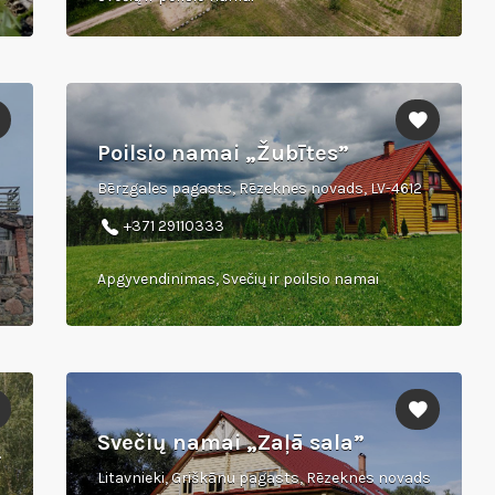
Poilsio namai „Žubītes”
Bērzgales pagasts, Rēzeknes novads, LV-4612
+371 29110333
Apgyvendinimas, Svečių ir poilsio namai
Svečių namai „Zaļā sala”
vads
Litavnieki, Griškānu pagasts, Rēzeknes novads