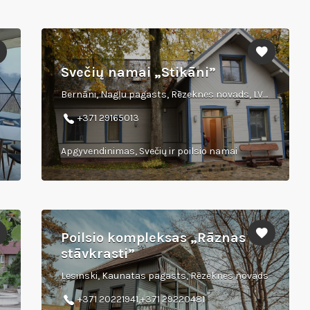
Svečių namai „Stikāni”
Bernāni, Nagļu pagasts, Rēzeknes novads, LV-4631
+371 29165013
Apgyvendinimas, Svečių ir poilsio namai
Poilsio kompleksas „Rāznas
stāvkrasti”
Lesinski, Kaunatas pagasts, Rēzeknes novads
+371 20221941,+371 29220481