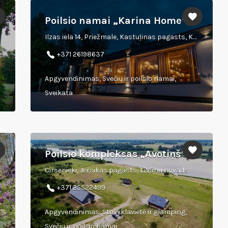
Poilsio namai „Karina Home”
Ilzas iela 14, Priežmale, Kastuļinas pagasts, Kraslavas novads, LV 5685
+371 26198637
Apgyvendinimas, Svečių ir poilsio namai,
Sveikata
Poilsio kompleksas „Avotiņš”
Cirsenieki, Jersikas pagasts, Līvānu novads
+371 25522499
Apgyvendinimas, Stovyklavietė ir glamping,
Svečių ir poilsio namai