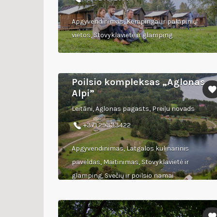
Apgyvendinimas, Kempingai ir palapinių
vietos, Stovyklavietė ir glamping
Poilsio kompleksas „Aglonas
Alpi”
Leitāni, Aglonas pagasts, Preiļu novads
+371 29333422
Apgyvendinimas, Latgalos kulinarinis
paveldas, Maitinimas, Stovyklavietė ir
glamping, Svečių ir poilsio namai