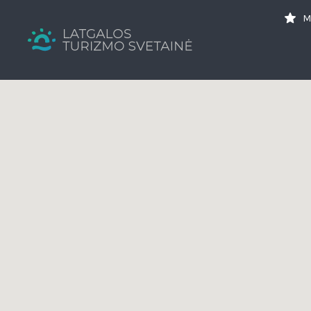
Search
M
for:
Tavs brīvdienu ceļvedis