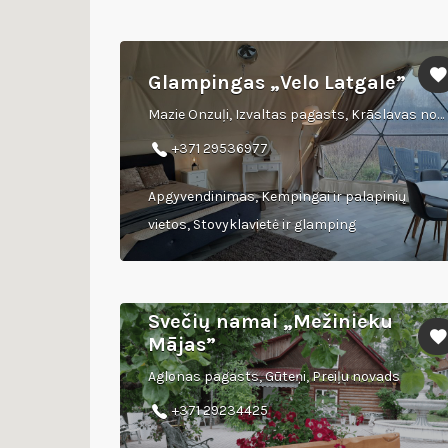
Glampingas „Velo Latgale”
Mazie Onzuļi, Izvaltas pagasts, Krāslavas novads
+371 29536977
Apgyvendinimas, Kempingai ir palapinių
vietos, Stovyklavietė ir glamping
Svečių namai „Mežinieku
Mājas”
Aglonas pagasts, Gūteņi, Preiļu novads
+371 29234425