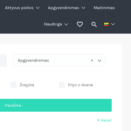
Aktyvus poilsis
Apgyvendinimas
Maitinimas
Naudinga
×
Apgyvendinimas
Žvejyba
Pilys ir dvarai
Paieška
Reset