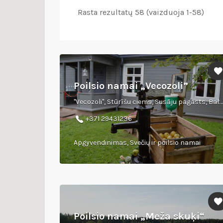
Rasta rezultatų 58 (vaizduoja 1-58)
Poilsio namai „Vecozoli”
"Vecozoli", Stūrīšu ciems, Susāju pagasts, Balvu novads
+371 29431236
Apgyvendinimas, Svečių ir poilsio namai
Poilsio namai „Meža skuķi“