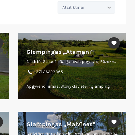
Rūšiuoti
pagal:
Glempingas „Atamani“
Niedrīši, Staudži, Gaigalavas pagasts, Rēzeknes novads
+371 26223065
Apgyvendinimas, Stovyklavietė ir glamping
Glampingas „Malvīnes”
Malvīnes, Tartakas iela, Preiļu novads, LV-5304