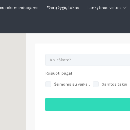
es rekomenduojame
Ežerų žygių takas
Lankytinos vietos
Rūšiuoti pagal
Šeimoms su vaikais
Gamtos takai