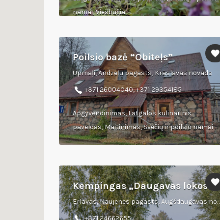
namai, Viešbučiai
Poilsio bazė “Obiteļs”
Upmaļi, Andzeļu pagasts, Krāslavas novads
+371 26004040, +371 29354185
Apgyvendinimas, Latgalos kulinarinis
paveldas, Maitinimas, Svečių ir poilsio namai
Kempingas „Daugavas lokos”
Erlavas, Naujenes pagasts, Augšdaugavas no
+371 24662655