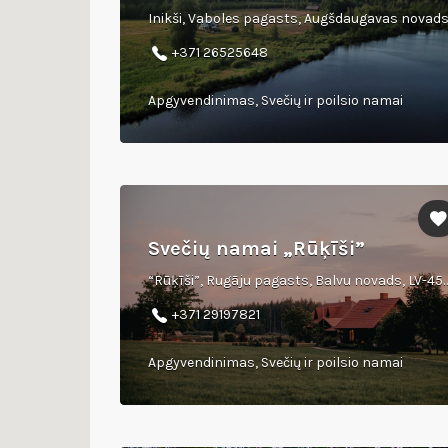
Inikši, Vaboles pagasts, Augšdaugavas novad
+371 26525648
Apgyvendinimas, Svečių ir poilsio namai
Svečių namai „Rūķīši”
“Rūķīši”, Rugāju pagasts, Balvu novads, LV-
+371 29197821
Apgyvendinimas, Svečių ir poilsio namai