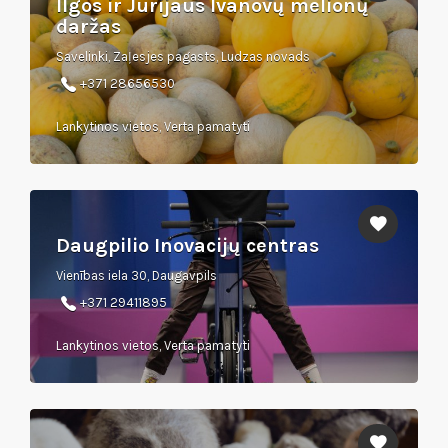
Ilgos ir Jurijaus Ivanovų melionų
daržas
Savelinki, Zaļesjes pagasts, Ludzas novads
+371 28656530
Lankytinos vietos, Verta pamatyti
Daugpilio Inovacijų centras
Vienības iela 30, Daugavpils
+371 29411895
Lankytinos vietos, Verta pamatyti