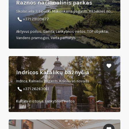
Raznos nacionalinis parkas
Skolas iela 3, Lipuški, Mākoņkalna pagasts, Rēzeknes novads
+371 29139677
Aktyvus poilsis, Gamta, Lankytinos vietos, TOP objektai,
Vandens pramogos, Verta pamatyti
Indricos katalikų bažnyčia
Indrica, Kalniešu pagasts, Krāslavas novads
+371 26263061
Kultūra ir istorija, Lankytinos vietos