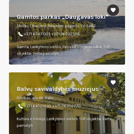
Gamtos parkas „Daugavas loki”
Skolas 1, Naujene, Naujenes pagasts, LV-5462
+371 65471321; +371 26532508
Gamta, Lankytinos vietos, Pasivaikščiojimo takai, TOP
objektai, Verta pamatyti
Balvų savivaldybės muziejus
Brīvības iela 46, Balvi
+371 64521430, +371 28352770
Kultūra ir istorija, Lankytinos vietos, TOP objektai, Verta
pamatyti