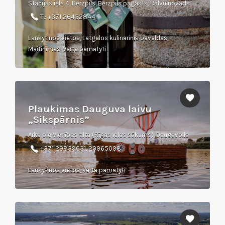
Stacijas iela 4, Bērzpils, Bērzpils pagasts, Balvu novads
T.: +371 26452844
Lankytinos vietos, Latgalos kulinarinis paveldas,
Maitinimas, Verta pamatyti
Plaukimas Dauguva laivu
„Sikspārnis”
Arka pie Vienības tilta (Rīgas ielas sākums), Daugavpils
+371 29839631, 29965098
Lankytinos vietos, Verta pamatyti