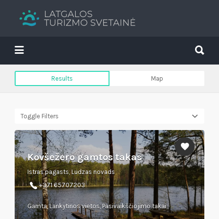
Search
for:
Search
for:
Tavs brīvdienu ceļvedis
Results
Map
Toggle Filters
Kovšežero gamtos takas
Istras pagasts, Ludzas novads
+371 65707203
Gamta, Lankytinos vietos, Pasivaikščiojimo takai