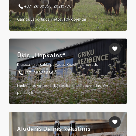
+371 26109353; 20219770
Gamta, Lankytinos vietos, TOP objektai
Ūkis „Liepkalns“
Kļasica, Ilzeskalna pagasts, Rēzeknes novads
+371 28325686
Lankytinos vietos, Latgalos kulinarinis paveldas, Verta
pamatyti
Aludaris Dainis Rakstinis