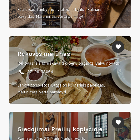
Ežertakas, Lankytinos vietos, Latgalos kulinarinis
paveldas, Maitinimas, Verta pamatyti
Rekovos malūnas
Rekovas iela 19, Rekava, Šķilbēnu pagasts, Balvu novads
+371 29132664
Lankytinos vietos, Latgalos kulinarinis paveldas,
Maitinimas, Verta pamatyti
Giedojimai Preilių koplyčioje
Raiņa bulvāris 23, Preiļi, Preiļu novads