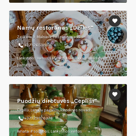
Namų restoranas „Dzīles”
Zaļā iela 9, Malnava, Ludzas novads
+371 26538016
Lankytinos vietos, Latgalos kulinarinis paveldas, Verta
pamatyti
Puodžių dirbtuvės „Ceplīši“
Ceplīši, Lendžu pagasts, Rēzeknes novads
+371 29926376
Amatai ir sodybos, Lankytinos vietos