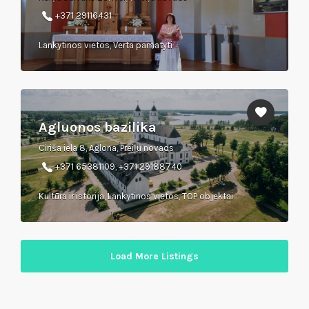
+371 29116431
Lankytinos vietos, Verta pamatyti
Agluonos bazilika
Ciriša iela 8, Aglona, Preiļu novads
+371 65381109, +371 29188740
Kultūra ir istorija, Lankytinos vietos, TOP objektai
Load More Listings