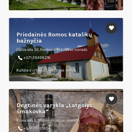
Priedainės Romos katalikų
bažnyčia
Dārza iela 30, Priedaine, Krāslavas novads
+371 29498216
Kultūra ir istorija, Lankytinos vietos
Degtinės varykla „Latgolys
šmakovka”
Kļavu iela 11, Malnava, Ludzas novads
+371 28321856