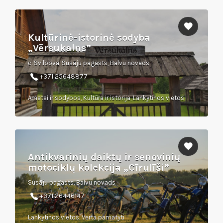
Kultūrinė-istorinė sodyba
„Vērsukalns”
c. Svilpova, Susāju pagasts, Balvu novads
+371 25648877
Amatai ir sodybos, Kultūra ir istorija, Lankytinos vietos
Antikvarinių daiktų ir senovinių
motociklų kolekcija „Cīrulīši”
Susāju pagasts, Balvu novads
+371 26446147
Lankytinos vietos, Verta pamatyti