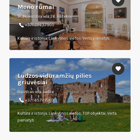
Meno rūmai
18. Novembra iela 26, Rēzekne
+371 29637905
Kultūra ir istorija, Lankytinos vietos, Verta pamatyti
Ludzos viduramžių pilies
griuvėsiai
Baznīcas iela, Ludza
+371 65707203
Kultūra ir istorija, Lankytinos vietos, TOP objektai, Verta
pamatyti