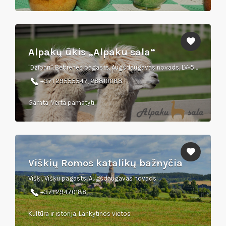
Alpakų ūkis „Alpaku sala“
"Dzīpari", Bebrenes pagasts, Augšdaugavas novads, LV-5439
+371 29555547, 28810088
Gamta, Verta pamatyti
Viškių Romos katalikų bažnyčia
Višķi, Višķu pagasts, Augšdaugavas novads
+371 29470188
Kultūra ir istorija, Lankytinos vietos