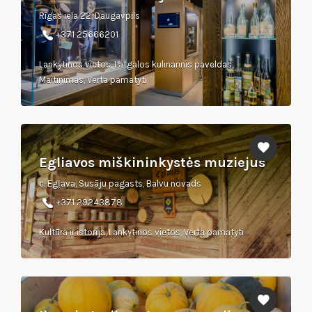
Rīgas iela 22, Daugavpils
+371 25666201
Lankytinos vietos, Latgalos kulinarinis paveldas,
Maitinimas, Verta pamatyti
Egliavos miškininkystės muziejus
c. Egļava, Susāju pagasts, Balvu novads
+371 29243878
Kultūra ir istorija, Lankytinos vietos, Verta pamatyti