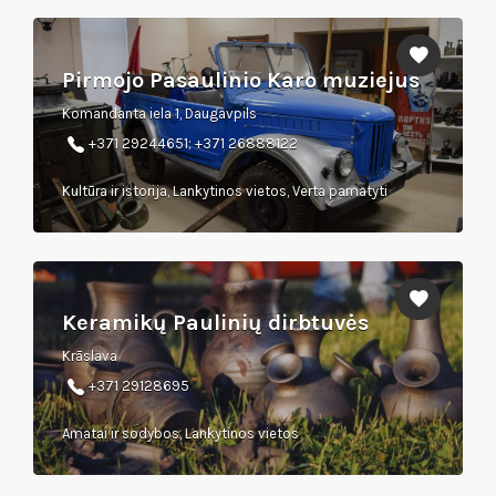
Pirmojo Pasaulinio Karo muziejus
Komandanta iela 1, Daugavpils
+371 29244651; +371 26888122
Kultūra ir istorija, Lankytinos vietos, Verta pamatyti
Keramikų Paulinių dirbtuvės
Krāslava
+371 29128695
Amatai ir sodybos, Lankytinos vietos