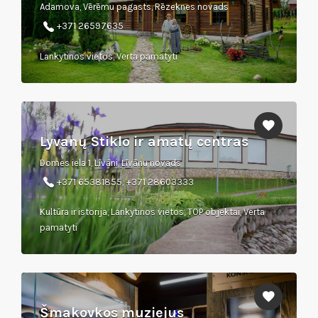
Adamova, Vērēmu pagasts, Rēzeknes novads
+371 26597635
Lankytinos vietos, Verta pamatyti
Lyvanų Stiklo ir amatų centras
Domes iela 1, Līvāni, Līvānu novads
+371 65381855; +371 28603333
Kultūra ir istorija, Lankytinos vietos, TOP objektai, Verta
pamatyti
Šmakovkos muziejus