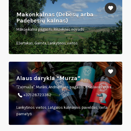
Makonkalnas (Debesų arba
Padebesių kalnas)
Mākoņkalna pagasts, Rēzeknes novads
Ežertakas, Gamta, Lankytinos vietos
Alaus darykla “Murza”
"Zaļmuiža", Murāni, Andrupenes pagasts, Krāslavas novads
+371 28723382
Lankytinos vietos, Latgalos kulinarinis paveldas, Verta
pamatyti