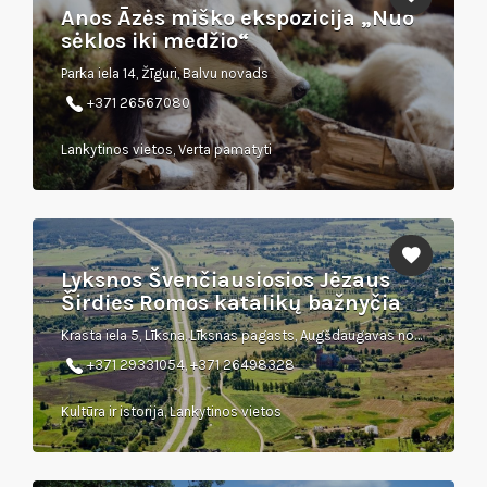
Anos Āzės miško ekspozicija „Nuo
sėklos iki medžio“
Parka iela 14, Žīguri, Balvu novads
+371 26567080
Lankytinos vietos, Verta pamatyti
Lyksnos Švenčiausiosios Jėzaus
Širdies Romos katalikų bažnyčia
Krasta iela 5, Līksna, Līksnas pagasts, Augšdaugavas novads
+371 29331054, +371 26498328
Kultūra ir istorija, Lankytinos vietos