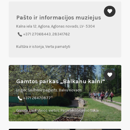
Pašto ir informacijos muziejus
Kalna iela 12, Aglona, Aglonas novads, LV- 5304
+371 27068443, 28341762
Kultūra ir istorija, Verta pamatyti
Gamtos parkas „Balkanu kalni”
Logini, Šķilbēnu pagasts, Balvu novads
+371 26470877
Gamta, Lankytinos vietos, Pasivaikščiojimo takai