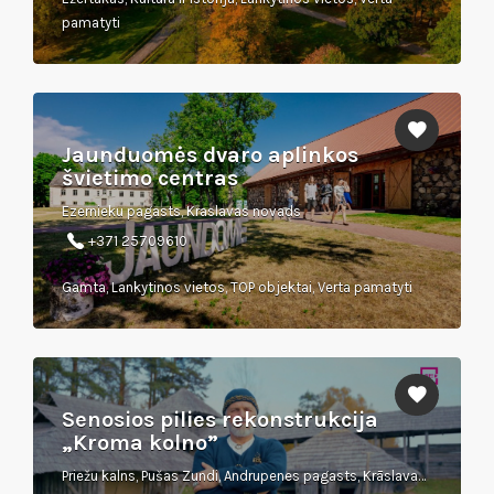
pamatyti
Jaunduomės dvaro aplinkos
švietimo centras
Ezernieku pagasts, Kraslavas novads
+371 25709610
Gamta, Lankytinos vietos, TOP objektai, Verta pamatyti
Senosios pilies rekonstrukcija
„Kroma kolno”
Priežu kalns, Pušas Zundi, Andrupenes pagasts, Krāslavas novads