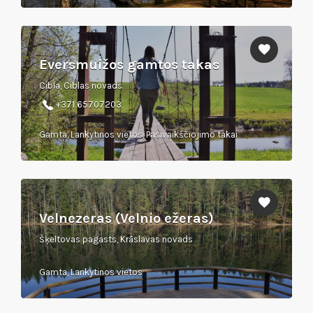
Eversmuižos gamtos takas
Cibla, Ciblas novads
+371 65707203
Gamta, Lankytinos vietos, Pasivaikščiojimo takai
Velnezeras (Velnio ežeras)
Šķeltovas pagasts, Krāslavas novads
Gamta, Lankytinos vietos