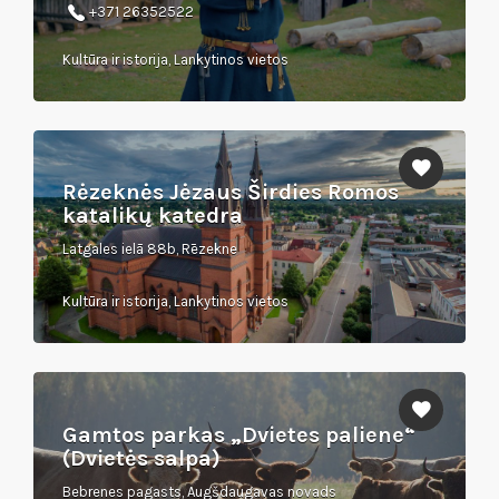
+371 26352522
Kultūra ir istorija, Lankytinos vietos
Rėzeknės Jėzaus Širdies Romos
katalikų katedra
Latgales ielā 88b, Rēzekne
Kultūra ir istorija, Lankytinos vietos
Gamtos parkas „Dvietes paliene“
(Dvietės salpa)
Bebrenes pagasts, Augšdaugavas novads