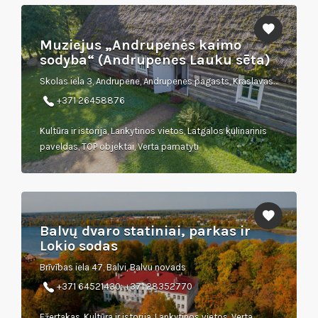
Muziejus „Andrupenės kaimo
sodyba“ (Andrupenes Lauku sēta)
Skolas iela 3, Andrupene, Andrupenes pagasts, Kraslavas novads
+371 26458876
Kultūra ir istorija, Lankytinos vietos, Latgalos kulinarinis
paveldas, TOP objektai, Verta pamatyti
Balvų dvaro statiniai, parkas ir
Lokio sodas
Brīvības iela 47, Balvi, Balvu novads
+371 64521430; +371 28352770
Ežertakas, Kultūra ir istorija, Lankytinos vietos, Verta