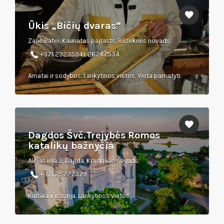
Ūkis „Bičių dvaras”
Zaļie Batņi, Kaunatas pagasts, Rēzeknes novads
+371 29235941, 26247534
Amatai ir sodybos, Lankytinos vietos, Verta pamatyti
Dagdos Švč.Trejybės Romos
katalikų bažnyčia
Alejas iela 2, Dagda, Kraslavas novads
+371 25727379
Kultūra ir istorija, Lankytinos vietos