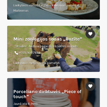
Lankytinos vietos, Latgalos kulinarinis paveldas,
Maitinimas
Mini zoologijos sodas „Rozīte“
„Skredeļi”, Audriņu pagasts, Rēzeknes novads
+371 26417666
Lankytinos vietos, Verta pamatyti
Porceliano dirbtuvės „Piece of
touch“
Jaunā iela 8, Preiļi