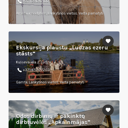
+371 29642100
Amatai ir sodybos, Lankytinos vietos, Verta pamatyti
Ekskursija plaustu „Ludzas ezeru
stāsts“
Kuļņeva iela 2, Ludza
+371 65707203
Gamta, Lankytinos vietos, Verta pamatyti
Odos dirbinių ir pakinktų
dirbtuvėlės „Apkalnmājas”