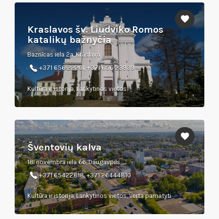
Kraslavos šv. Liudviko Romos
katalikų bažnyčia
Baznīcas iela 2a, Krāslava
+371 656 22201, +371 656 23939
Kultūra ir istorija, Lankytinos vietos
Šventovių kalva
18. novembra iela 66, Daugavpils
+371 65422818, +371 26444810
Kultūra ir istorija, Lankytinos vietos, Verta pamatyti