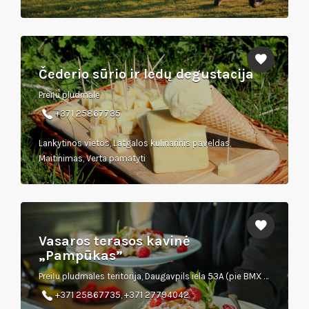
Čederio sūrio ir ledų degustacija
Preiļu pludmale
+371 25867735
Lankytinos vietos, Latgalos kulinarinis paveldas,
Maitinimas, Verta pamatyti
Vasaros terasos kavinė
„Pampūkas”
Preiļu pludmales teritorija, Daugavpils iela 53A (pie BMX trases)
+371 25867735, +371 27794042