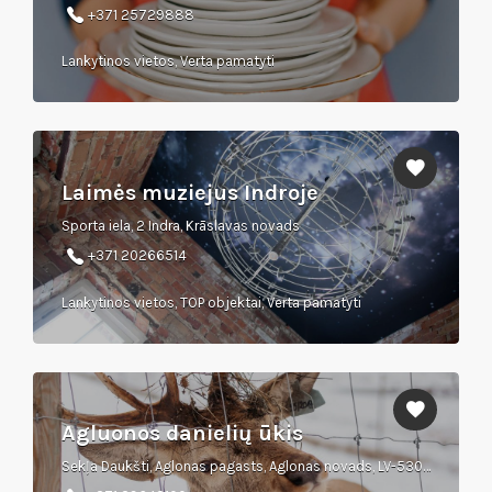
+371 25729888
Lankytinos vietos, Verta pamatyti
Laimės muziejus Indroje
Sporta iela, 2 Indra, Krāslavas novads
+371 20266514
Lankytinos vietos, TOP objektai, Verta pamatyti
Agluonos danielių ūkis
Sekļa Daukšti, Aglonas pagasts, Aglonas novads, LV-5304