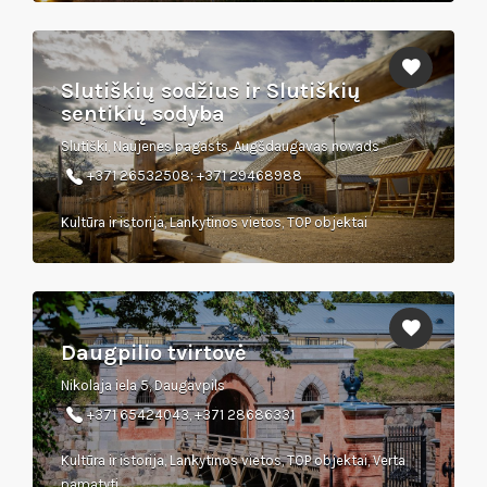
Slutiškių sodžius ir Slutiškių
sentikių sodyba
Slutiški, Naujenes pagasts, Augšdaugavas novads
+371 26532508; +371 29468988
Kultūra ir istorija, Lankytinos vietos, TOP objektai
Daugpilio tvirtovė
Nikolaja iela 5, Daugavpils
+371 65424043, +371 28686331
Kultūra ir istorija, Lankytinos vietos, TOP objektai, Verta
pamatyti