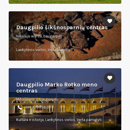
Daugpilio šikšnosparnių centras
Nikolaja iela 3a, Daugavpils
Lankytinos vietos, Verta pamatyti
Daugpilio Marko Rotko meno
centras
Mihaila iela 3, Daugavpils
+371 22005822
Kultūra ir istorija, Lankytinos vietos, Verta pamatyti