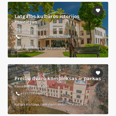
Latgalos kultūros istorijos
muziejus
Atbrīvošanas aleja 102, Rēzekne
+371 64622464; +371 64622778
Lankytinos vietos, Verta pamatyti
Preilių dvaro kompleksas ir parkas
Raiņa bulvāris 30, Preiļi
+371 29100689
Kultūra ir istorija, Lankytinos vietos, TOP objektai