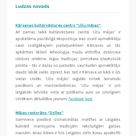
Ludzas novads
Kārsavas kultūrvēstures centrs “Līču mājas”
Arī ziemas laikā kultūrvēstures centrā “Līču mājas” ir
apskatāma pastāvīgā ekspozīcija, kas izved apmeklētāju
cauri svarīgākajiem pieturpunktiem Kārsavas un tās
apkārtnes liktenī. Arheoloģija, muižu attīstība, dzelzceļa
izbūves ietekme, tirgus tradīcijas, pirmskara plaukstošā
pilsēta – tās ir dažas no pieturām, caur kurām apmeklētājs
daudz labāk varēs izprast, kas tad ir Kārsava un kādi ir šīs
vietas cilvēki. “Līču mājās” regulāri notiek tematiski
pasākumi un meistardarbnīcas, “Līču mājas” ir ļoti
latgaliski latviska vieta ar patīkamu auru un sirsnīgiem
cilvēkiem. Aktuālākie jaunumi
Facebook lapā.
Mājas restorāns “Dzīles”
Saimniece piedāvā izsmalcinātas maltītes ar Latgales
kulinārā mantojuma tradīcijām raksturīgām garšas
niansēm. Ainas ēdieni ir īsts Latgales zelts, kurus aprakstīti