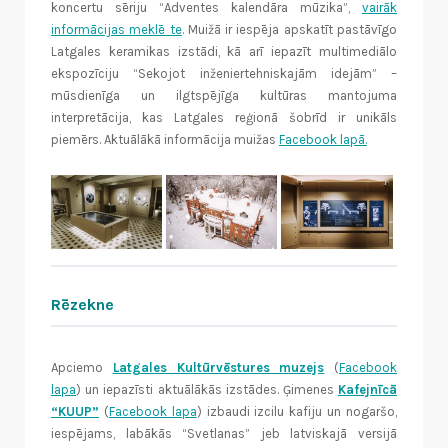
koncertu sēriju “Adventes kalendāra mūzika”,
vairāk
informācijas meklē te
. Muižā ir iespēja apskatīt pastāvīgo
Latgales keramikas izstādi, kā arī iepazīt multimediālo
ekspozīciju “Sekojot inženiertehniskajām idejām” –
mūsdienīga un ilgtspējīga kultūras mantojuma
interpretācija, kas Latgales reģionā šobrīd ir unikāls
piemērs. Aktuālākā informācija muižas
Facebook lapā.
Rēzekne
Apciemo
Latgales Kultūrvēstures muzejs
(
Facebook
lapa
) un iepazīsti aktuālākās izstādes. Ģimenes
Kafejnīcā
“KUUP”
(
Facebook lapa
) izbaudi izcilu kafiju un nogaršo,
iespējams, labākās “Svetlanas” jeb latviskajā versijā