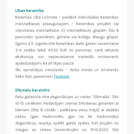
Lības keramika
Keramiķe Lība Ločmele – piedāvā individuālas keramikas
meistarklases pieaugušajiem – keramikas projekti vai
virpošanas meistarklase. 2) meistarklases grupām līdz 6
personām (piemēram, ģimene vai kolēģu, draugu grupa).
Ilgums 2 h, izgatavotie keramikas darbi gatavi saņemšanai
3-4 nedēļu laikā. 45,00 EUR no personas, cenā iekļauta
ekskursija, visi nepieciešamie materiāli, instrumenti,
apdedzinājumi, kā arī tējas pauze.
Pēc iepriekšējas vienošanās – darba dienās un brīvdienās.
Seko līdzi jaunumiem
Facebook.
Dīķmalu karstvīns
Pašu gatavota vīna degustācijas uz vietas “Dīķmalās” līdz
10-15 cilvēkiem. Piedāvājam ziemas brīvdienas ģimenēm ar
bērniem (līdz 8 cilvēki – palikšana viesu mājā) ar dažādu
našķu (gan tradicionālu, gan ne tik tradicionālu)
degustāciju, iespēju spēlēt galda spēles, būt projām no
steigas un stresa (rezervācijām no 19.12.2022. līdz