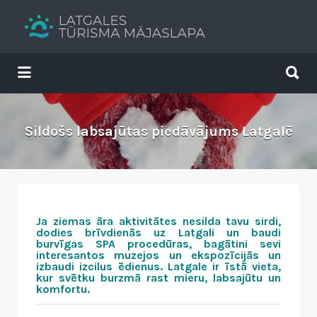
Search
for:
Search
for:
Tavs brīvdienu ceļvedis
Sildošs labsajūtas piedāvājums Latgalē
Ja ziemas āra aktivitātes nesilda tavu sirdi,
dodies brīvdienās uz Latgali un baudi
burvīgas SPA procedūras, bagātini sevi
interesantos muzejos un ekspozīcijās un
izbaudi izcilus ēdienus. Latgale ir īstā vieta,
kur svētku burzmā rast mieru, labsajūtu un
komfortu.