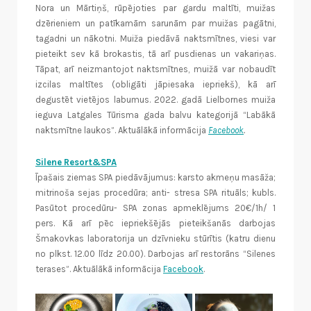
Nora un Mārtiņš, rūpējoties par gardu maltīti, muižas
dzērieniem un patīkamām sarunām par muižas pagātni,
tagadni un nākotni. Muiža piedāvā naktsmītnes, viesi var
pieteikt sev kā brokastis, tā arī pusdienas un vakariņas.
Tāpat, arī neizmantojot naktsmītnes, muižā var nobaudīt
izcilas maltītes (obligāti jāpiesaka iepriekš), kā arī
degustēt vietējos labumus. 2022. gadā Lielbornes muiža
ieguva Latgales Tūrisma gada balvu kategorijā “Labākā
naktsmītne laukos”. Aktuālākā informācija
Facebook
.
Silene Resort&SPA
Īpašais ziemas SPA piedāvājumus: karsto akmeņu masāža;
mitrinoša sejas procedūra; anti- stresa SPA rituāls; kubls.
Pasūtot procedūru- SPA zonas apmeklējums 20€/1h/ 1
pers. Kā arī pēc iepriekšējās pieteikšanās darbojas
Šmakovkas laboratorija un dzīvnieku stūrītis (katru dienu
no plkst. 12.00 līdz 20.00). Darbojas arī restorāns “Silenes
terases”. Aktuālākā informācija
Facebook
.