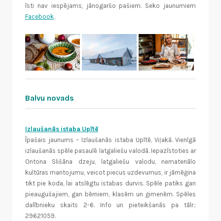
īsti nav iespējams, jānogaršo pašiem. Seko jaunumiem
Facebook
.
Balvu novads
Izlaušanās istaba Upītē
Īpašais jaunums – Izlaušanās istaba Upītē, Viļakā. Vienīgā
izlaušanās spēle pasaulē latgaliešu valodā. Iepazīstoties ar
Ontona Slišāna dzeju, latgaliešu valodu, nemateriālo
kultūras mantojumu, veicot piecus uzdevumus, ir jāmēģina
tikt pie koda, lai atslēgtu istabas durvis. Spēle patiks gan
pieaugušajiem, gan bērniem, klasēm un ģimenēm. Spēles
dalībnieku skaits 2-6. Info un pieteikšanās pa tālr.:
29621059.