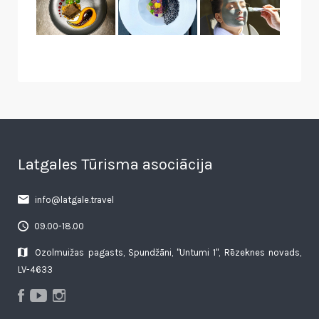
Latgales Tūrisma asociācija
info@latgale.travel
09.00-18.00
Ozolmuižas pagasts, Spundžāni, "Untumi 1", Rēzeknes novads,
LV-4633