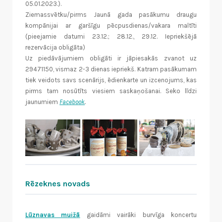
05.01.2023.).
Ziemassvētku/pirms Jaunā gada pasākumu draugu
kompānijai ar garšīgu pēcpusdienas/vakara maltīti
(pieejamie datumi 23.12.; 28.12., 29.12. Iepriekšējā
rezervācija obligāta)
Uz piedāvājumiem obligāti ir jāpiesakās zvanot uz
29471150, vismaz 2-3 dienas iepriekš. Katram pasākumam
tiek veidots savs scenārijs, ēdienkarte un izcenojums, kas
pirms tam nosūtīts viesiem saskaņošanai. Seko līdzi
jaunumiem
Facebook
.
Rēzeknes novads
Lūznavas muižā
gaidāmi vairāki burvīga koncertu