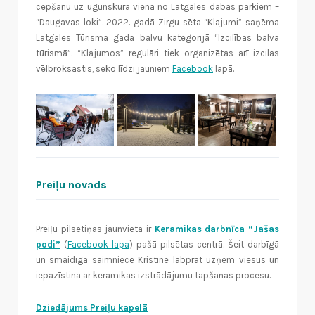
cepšanu uz ugunskura vienā no Latgales dabas parkiem –
“Daugavas loki”. 2022. gadā Zirgu sēta “Klajumi” saņēma
Latgales Tūrisma gada balvu kategorijā “Izcilības balva
tūrismā”. “Klajumos” regulāri tiek organizētas arī izcilas
vēlbroksastis, seko līdzi jauniem
Facebook
lapā.
Preiļu novads
Preiļu pilsētiņas jaunvieta ir
Keramikas darbnīca “Jašas
podi”
(
Facebook lapa
) pašā pilsētas centrā. Šeit darbīgā
un smaidīgā saimniece Kristīne labprāt uzņem viesus un
iepazīstina ar keramikas izstrādājumu tapšanas procesu.
Dziedājums Preiļu kapelā