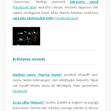
“Gaismiņas”. Pilsētas jaunvietā
Dārgumu namā
(
Facebook lapa
) iepazīsti Latvijas vēstures lappuses. Bet
vakara noslēgumā baudi kādu skaistu kultūras notikšanu
Latgales vēstniecībā GORS
(
Facebook lapa
).
Krāslavas novads
Atpūtas nams “Karina Home”
piedāvā izbaudīt spa-
vannu “Wellis Killimanjaro” zem atklātajām debesīm. Tāpat
vari baudīt lielisku saunu arī iekštelpās. Seko jaunumiem
Facebook
.
Zirgu sēta “Klajumi”
dodies izjādēs ar zirgiem vai pajūga
braucienos. Sevišķi labi izdodas ziemīgs pikniks ar desiņu