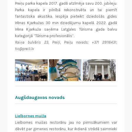
Preiļu parka kapela 2017. gadā atzīmēja savu 200. jubileju.
Parka kapela ir pilnībā rekonstruēta un tai piemīt
fantastiska akustika. Iespēja pieteikt dziedošās gides
Irēnas Kjarkužas 30 min dziedājumu kapelā. 2022. gadā
Irēna Kjarkuža saņēma Latgales Tūrisma gada balvu
kategorijā “Tūrisma profesionālis”.
Raiņa bulvāris 23, Preiļi, Preiļu novads; +371 29116431;
tic@preili.lv
Augšdaugavas novads
Lielbornes muiža
Lielbornes muižas restorānu jau no pirmsākumiem var
dēvēt par ģimenes restorānu, kur ikdienā strādā saimnieki