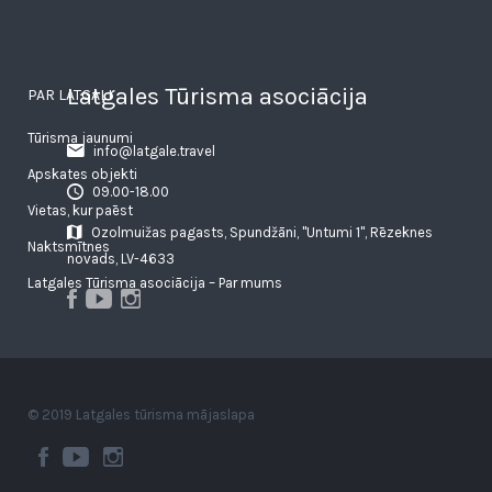
Latgales Tūrisma asociācija
PAR LATGALI
Tūrisma jaunumi
info@latgale.travel
Apskates objekti
09.00-18.00
Vietas, kur paēst
Ozolmuižas pagasts, Spundžāni, "Untumi 1", Rēzeknes
Naktsmītnes
novads, LV-4633
Latgales Tūrisma asociācija – Par mums
© 2019 Latgales tūrisma mājaslapa