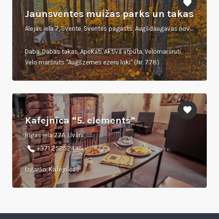
Jaunsventes muižas parks un takas
Alejas iela 7, Svente, Sventes pagasts, Augšdaugavas novads
Daba, Dabas takas, Apskati, Aktīvā atpūta, Velomaršruti,
Velo maršruts "Augšzemes ezeru loki" (Nr. 778)
Kafejnīca “5. elements”
Rīgas iela 77A, Līvāni
+371 25252445
Izgaršo, Kafejnīcas