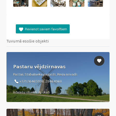
Tuvumā esošie objekti
Pastaru vējdzirnavas
Pastari, Stabulnieku pagasts, Preiļu novads
+371 26465998, 29464960
Interešu objekti, Apskati