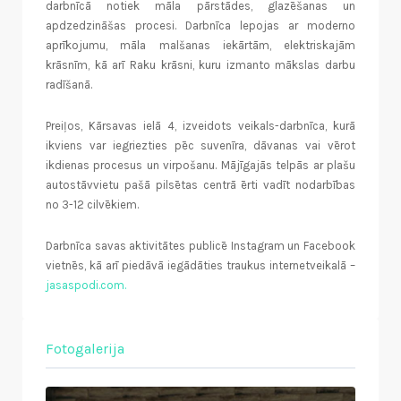
darbnīcā notiek māla pārstādes, glazēšanas un
apdzedzināšas procesi. Darbnīca lepojas ar moderno
aprīkojumu, māla malšanas iekārtām, elektriskajām
krāsnīm, kā arī Raku krāsni, kuru izmanto mākslas darbu
radīšanā.
Preiļos, Kārsavas ielā 4, izveidots veikals-darbnīca, kurā
ikviens var iegriezties pēc suvenīra, dāvanas vai vērot
ikdienas procesus un virpošanu. Mājīgajās telpās ar plašu
autostāvvietu pašā pilsētas centrā ērti vadīt nodarbības
no 3-12 cilvēkiem.
Darbnīca savas aktivitātes publicē Instagram un Facebook
vietnēs, kā arī piedāvā iegādāties traukus internetveikalā –
jasaspodi.com.
Fotogalerija