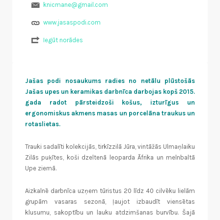
knicmane@gmail.com
www.jasaspodi.com
Iegūt norādes
Jašas podi nosaukums radies no netālu plūstošās
Jašas upes un keramikas darbnīca darbojas kopš 2015.
gada radot pārsteidzoši košus, izturīgus un
ergonomiskus akmens masas un porcelāna traukus un
rotaslietas.
Trauki sadalīti kolekcijās, tirkīzzilā Jūra, vintāžās Ulmaņlaiku
Zilās puķītes, koši dzeltenā leoparda Āfrika un melnbaltā
Upe ziemā.
Aizkalnē darbnīca uzņem tūristus 20 līdz 40 cilvēku lielām
grupām vasaras sezonā, ļaujot izbaudīt viensētas
klusumu, sakoptību un lauku atdzimšanas burvību. Šajā