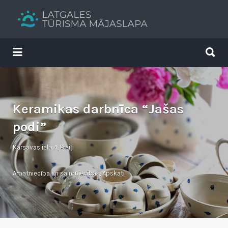
Search
for:
Search
for:
Tavs brīvdienu ceļvedis
Keramikas darbnīca “Jašas
podi”
Kārsavas iela 4, Preiļi
Amatniecība un saimniecības
,
Apskati