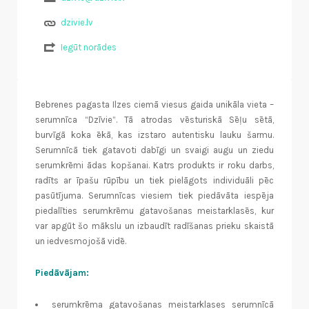
dzivie.lv
Iegūt norādes
Bebrenes pagasta Ilzes ciemā viesus gaida unikāla vieta –
serumnīca “Dzīvie”. Tā atrodas vēsturiskā Sēļu sētā,
burvīgā koka ēkā, kas izstaro autentisku lauku šarmu.
Serumnīcā tiek gatavoti dabīgi un svaigi augu un ziedu
serumkrēmi ādas kopšanai. Katrs produkts ir roku darbs,
radīts ar īpašu rūpību un tiek pielāgots individuāli pēc
pasūtījuma. Serumnīcas viesiem tiek piedāvāta iespēja
piedalīties serumkrēmu gatavošanas meistarklasēs, kur
var apgūt šo mākslu un izbaudīt radīšanas prieku skaistā
un iedvesmojošā vidē.
Piedāvājam:
serumkrēma gatavošanas meistarklases serumnīcā