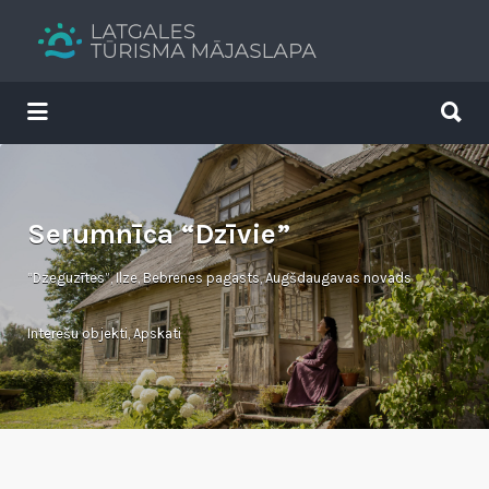
Search
for:
Search
for:
Tavs brīvdienu ceļvedis
Serumnīca “Dzīvie”
“Dzeguzītes”, Ilze, Bebrenes pagasts, Augšdaugavas novads
Interešu objekti
,
Apskati