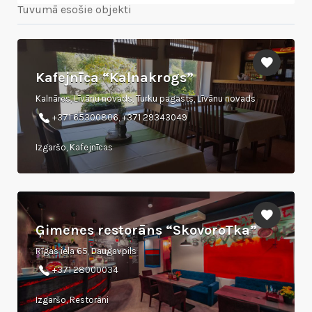
Tuvumā esošie objekti
Kafejnīca “Kalnakrogs”
Kalnāres, Līvānu novads, Turku pagasts, Līvānu novads
+371 65300806, +371 29343049
Izgaršo, Kafejnīcas
Ģimenes restorāns “SkovoroTka”
Rīgas iela 65, Daugavpils
+371 28000034
Izgaršo, Restorāni