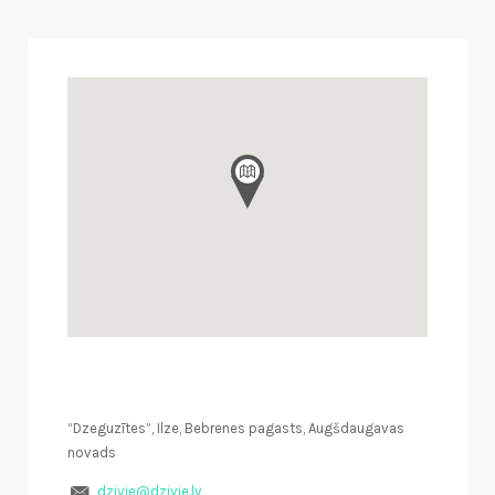
“Dzeguzītes”, Ilze, Bebrenes pagasts, Augšdaugavas
novads
dzivie@dzivie.lv