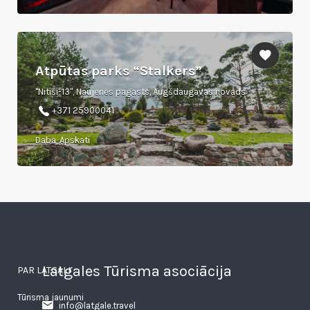
Atpūtas parks “Stalkers”
"Nitiši-13", Naujenes pagasts, Augšdaugavas novads
+371 25900041
Daba, Apskati
Latgales Tūrisma asociācija
PAR LATGALI
Tūrisma jaunumi
info@latgale.travel