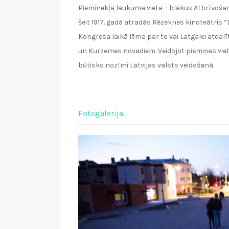
Pieminekļa laukuma vieta – blakus Atbrīvošana
šeit 1917. gadā atradās Rēzeknes kinoteātris
Kongresa laikā lēma par to vai Latgalei atdal
un Kurzemes novadiem. Veidojot piemiņas vie
būtisko nozīmi Latvijas valsts veidošanā.
Fotogalerija