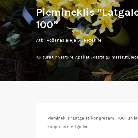
Piemineklis “Latga
100”
Atbrīvošanas alejā 61, Rēzekne
Kultūra un vēsture
,
Apskati
,
Pastaigu maršruti
,
Iep
Piemineklis “Latgales kongresam – 100” un la
kongresa simtgadei.