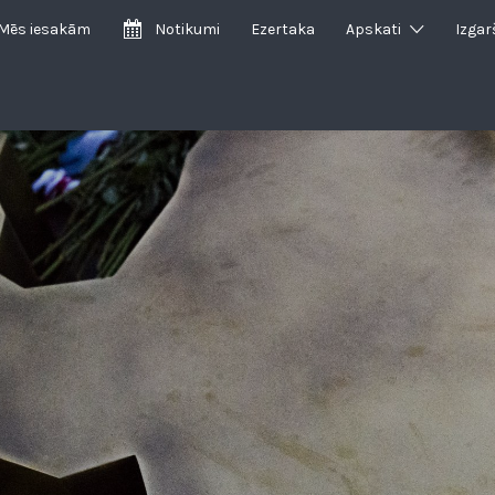
Mēs iesakām
Notikumi
Ezertaka
Apskati
Izgar