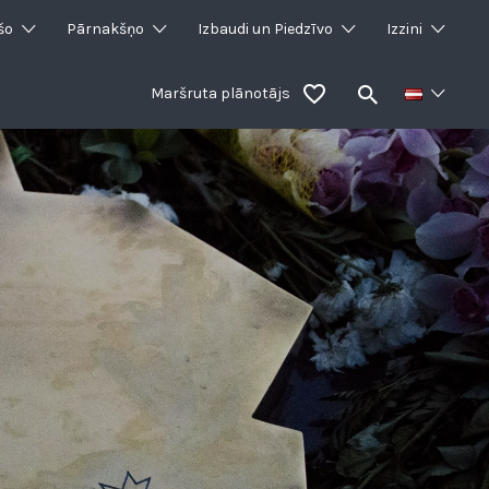
šo
Pārnakšņo
Izbaudi un Piedzīvo
Izzini
Maršruta plānotājs