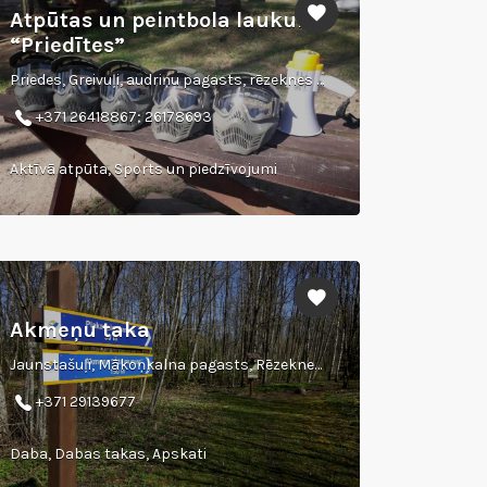
Atpūtas un peintbola laukums
“Priedītes”
Priedes, Greivuļi, audriņu pagasts, rēzeknes novads
+371 26418867; 26178693
Aktīvā atpūta, Sports un piedzīvojumi
Akmeņu taka
Jaunstašuļi, Mākoņkalna pagasts, Rēzeknes novads
+371 29139677
Daba, Dabas takas, Apskati