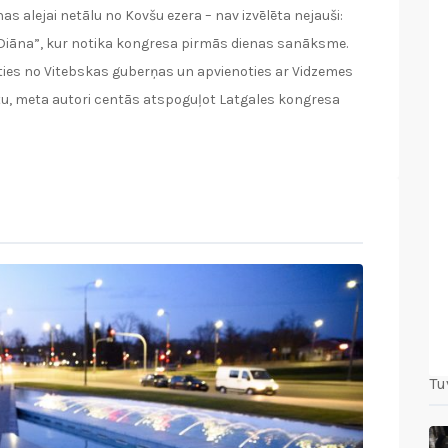
s alejai netālu no Kovšu ezera – nav izvēlēta nejauši:
 “Diāna”, kur notika kongresa pirmās dienas sanāksme.
īties no Vitebskas guberņas un apvienoties ar Vidzemes
tu, meta autori centās atspoguļot Latgales kongresa
Tu