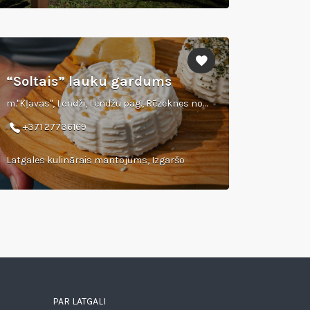
“Soltais” lauku gardums
m."Kļavas", Lendži, Lendžu pag., Rēzeknes nov., LV 4625
+371 27736169
Latgales kulinārais mantojums, Izgaršo
PAR LATGALI