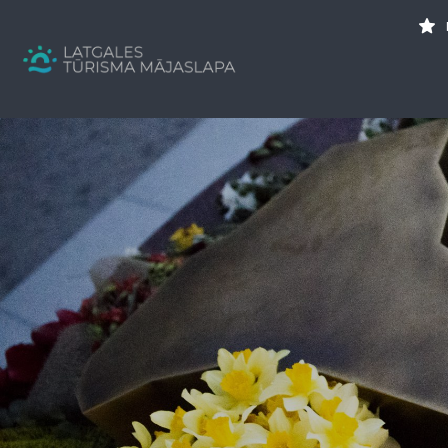
Search
for:
Tavs brīvdienu ceļvedis