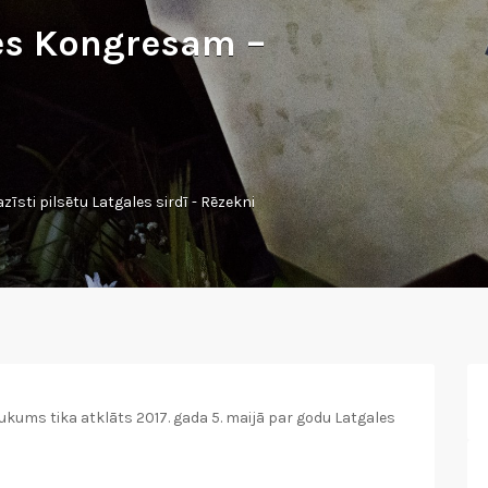
les Kongresam –
azīsti pilsētu Latgales sirdī - Rēzekni
ukums tika atklāts 2017. gada 5. maijā par godu Latgales