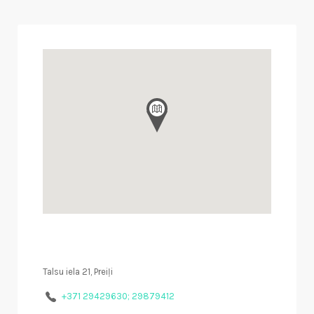
Talsu iela 21, Preiļi
+371 29429630; 29879412