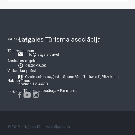
Latgales Tūrisma asociācija
PAR LATGALI
Tūrisma jaunumi
info@latgale.travel
Apskates objekti
09.00-18.00
Vietas, kur paēst
Ozolmuižas pagasts, Spundžāni, "Untumi 1", Rēzeknes
Naktsmītnes
novads, LV-4633
Latgales Tūrisma asociācija – Par mums
© 2019 Latgales tūrisma mājaslapa