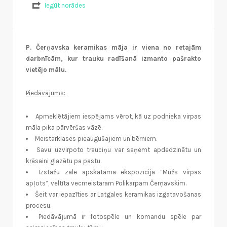
Iegūt norādes
P. Čerņavska keramikas māja ir viena no retajām
darbnīcām, kur trauku radīšanā izmanto pašrakto
vietējo mālu.
Piedāvājums:
Apmeklētājiem iespējams vērot, kā uz podnieka virpas
māla pika pārvēršas vāzē.
Meistarklases pieaugušajiem un bērniem.
Savu uzvirpoto trauciņu var saņemt apdedzinātu un
krāsaini glazētu pa pastu.
Izstāžu zālē apskatāma ekspozīcija “Mūžs virpas
apļots”, veltīta vecmeistaram Polikarpam Čerņavskim.
Šeit var iepazīties ar Latgales keramikas izgatavošanas
procesu.
Piedāvājumā ir fotospēle un komandu spēle par