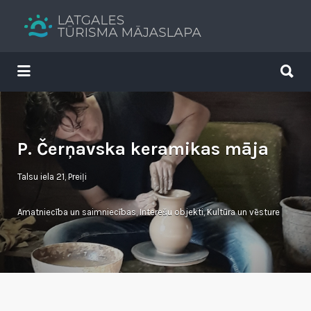
Search
for:
Search
for:
Tavs brīvdienu ceļvedis
P. Čerņavska keramikas māja
Talsu iela 21, Preiļi
Amatniecība un saimniecības
,
Interešu objekti
,
Kultūra un vēsture