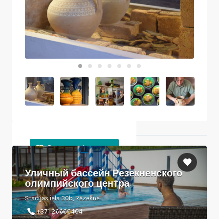
Ближайшие объекты
Уличный бассейн Резекненского
олимпийского центра
Stacijas iela 30b, Rēzekne
+371 26666464