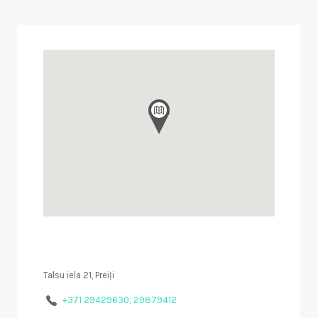
Talsu iela 21, Preiļi
+371 29429630; 29879412