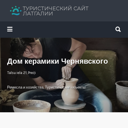
Искать:
Искать:
Путеводитель твоего отдыха
Дом керамики Чернявского
Talsu iela 21, Preiļi
Ремесла и хозяйства
,
Туристические объекты