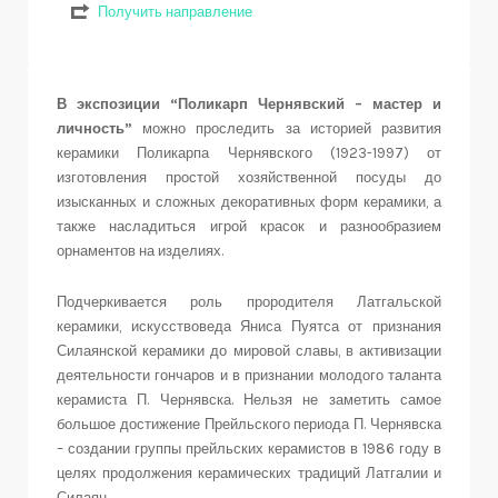
Получить направление
В экспозиции “Поликарп Чернявский – мастер и
личность”
можно проследить за историей развития
керамики Поликарпа Чернявского (1923-1997) от
изготовления простой хозяйственной посуды до
изысканных и сложных декоративных форм керамики, а
также насладиться игрой красок и разнообразием
орнаментов на изделиях.
Подчеркивается роль прородителя Латгальской
керамики, искусствоведа Яниса Пуятса от признания
Силаянской керамики до мировой славы, в активизации
деятельности гончаров и в признании молодого таланта
керамиста П. Чернявска. Нельзя не заметить самое
большое достижение Прейльского периода П. Чернявска
– создании группы прейльских керамистов в 1986 году в
целях продолжения керамических традиций Латгалии и
Силаян.