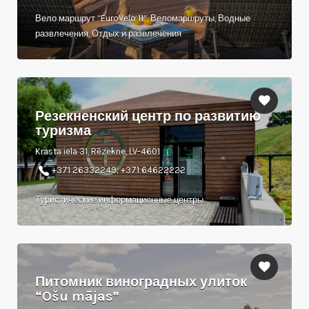
Вело маршрут “EuroVelo 11”, Веломаршруты, Водные
развлечения, Отдых и развлечения
Резекненский центр по развитию
туризма
Krasta iela 31, Rēzekne, LV-4601
+371 26332249; +371 64622222
Туристические информационные центры
Питомник виноградных улиток
“Ošu mājas”