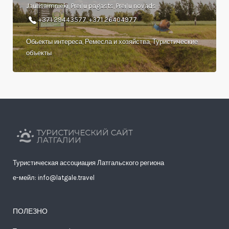
Jaunsaimnieki, Preiļu pagasts, Preiļu novads
+371 29443577, +371 26404977
Обьекты интереса, Ремесла и хозяйства, Туристические
объекты
Туристическая ассоциация Латгальского региона
е-мейл: info@latgale.travel
ПОЛЕЗНО