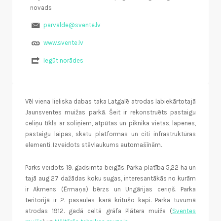
novads
parvalde@svente.lv
www.svente.lv
Iegūt norādes
Vēl viena lieliska dabas taka Latgalē atrodas labiekārtotajā
Jaunsventes muižas parkā. Šeit ir rekonstruēts pastaigu
celiņu tīkls ar soliņiem, atpūtas un piknika vietas, lapenes,
pastaigu laipas, skatu platformas un citi infrastruktūras
elementi. Izveidots stāvlaukums automašīnām.
Parks veidots 19. gadsimta beigās. Parka platība 5,22 ha un
tajā aug 27 dažādas koku sugas, interesantākās no kurām
ir Akmens (Ērmaņa) bērzs un Ungārijas ceriņš. Parka
teritorijā ir 2. pasaules karā kritušo kapi. Parka tuvumā
atrodas 1912. gadā celtā grāfa Plātera muiža (
Sventes