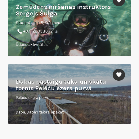
Zemūdens niršanas instruktors
Sergejs Šuļga
Studentu iela 5, Krāslava
+371 22338032
Ūdens aktivitātes
Dabas pastaigu taka un skatu
tornis Pelēču ezera purvā
Pelēču ezera purvs
Daba, Dabas takas, Apskati