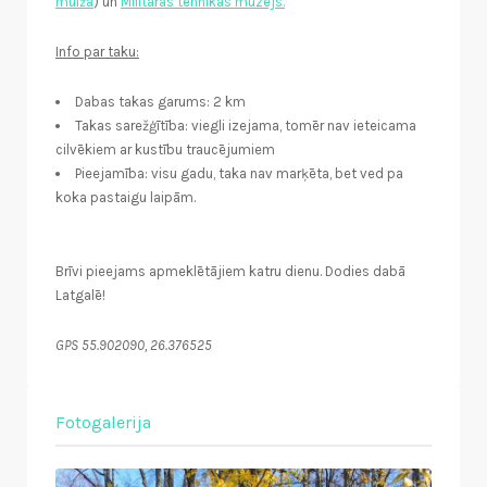
muiža
) un
Militārās tehnikas muzejs.
Info par taku:
Dabas takas garums: 2 km
Takas sarežģītība: viegli izejama, tomēr nav ieteicama
cilvēkiem ar kustību traucējumiem
Pieejamība: visu gadu, taka nav marķēta, bet ved pa
koka pastaigu laipām.
Brīvi pieejams apmeklētājiem katru dienu. Dodies dabā
Latgalē!
GPS 55.902090, 26.376525
Fotogalerija