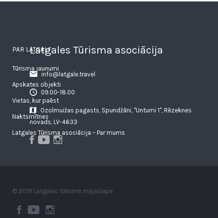
Latgales Tūrisma asociācija
PAR LATGALI
Tūrisma jaunumi
info@latgale.travel
Apskates objekti
09.00-18.00
Vietas, kur paēst
Ozolmuižas pagasts, Spundžāni, "Untumi 1", Rēzeknes
Naktsmītnes
novads, LV-4633
Latgales Tūrisma asociācija – Par mums
© 2019 Latgales tūrisma mājaslapa