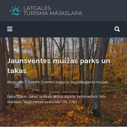
Search
for:
Search
for:
Tavs brīvdienu ceļvedis
Jaunsventes muižas parks un
takas
Alejas iela 7, Svente, Sventes pagasts, Augšdaugavas novads
Daba
,
Dabas takas
,
Apskati
,
Aktīvā atpūta
,
Velomaršruti
,
Velo
maršruts "Augšzemes ezeru loki" (Nr. 778)