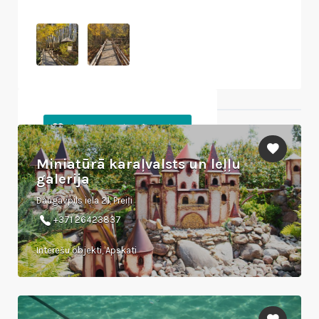
Tuvumā esošie objekti
Miniatūrā karaļvalsts un leļļu
galerija
Daugavpils iela 21, Preiļi
+371 26423837
Interešu objekti, Apskati