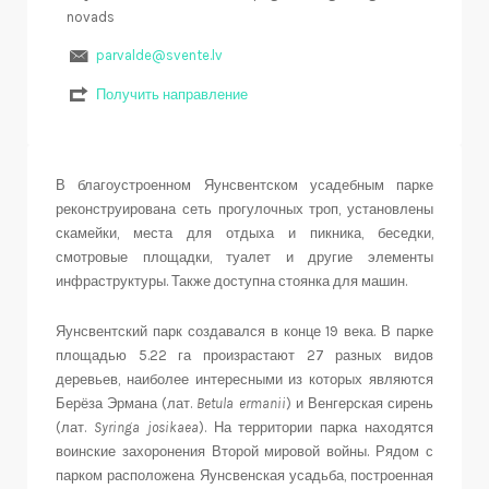
novads
parvalde@svente.lv
Получить направление
В благоустроенном Яунсвентском усадебным парке
реконструирована сеть прогулочных троп, установлены
скамейки, места для отдыха и пикника, беседки,
смотровые площадки, туалет и другие элементы
инфраструктуры. Также доступна стоянка для машин.
Яунсвентский парк создавался в конце 19 века. В парке
площадью 5.22 га произрастают 27 разных видов
деревьев, наиболее интересными из которых являются
Берёза Эрмана (лат.
Betula ermanii
) и Венгерская сирень
(лат.
Syringa josikaea
). На территории парка находятся
воинские захоронения Второй мировой войны. Рядом с
парком расположена Яунсвенская усадьба, построенная