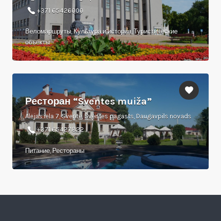
+371 65426000
Веломаршруты, Культура и история, Туристические
объекты
Ресторан “Sventes muiža”
Alejas iela 7, Svente, Sventes pagasts, Daugavpils novads
+371 65427822
Питание, Рестораны