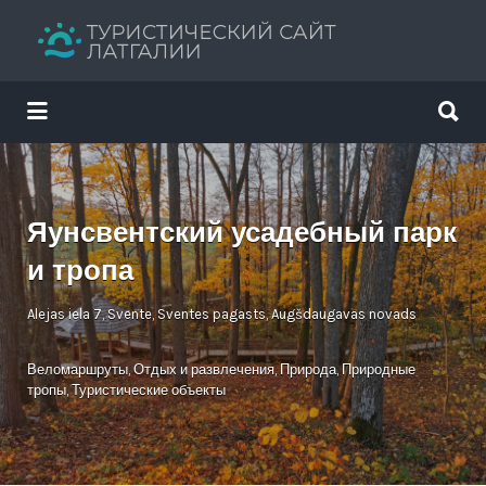
Искать:
Искать:
Путеводитель твоего отдыха
Яунсвентский усадебный парк
и тропа
Alejas iela 7, Svente, Sventes pagasts, Augšdaugavas novads
Веломаршруты
,
Отдых и развлечения
,
Природа
,
Природные
тропы
,
Туристические объекты