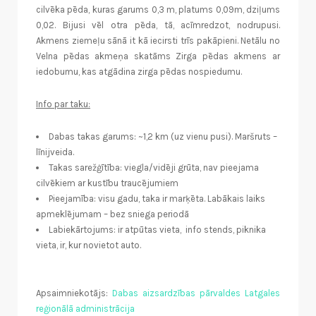
cilvēka pēda, kuras garums 0,3 m, platums 0,09m, dziļums
0,02. Bijusi vēl otra pēda, tā, acīmredzot, nodrupusi.
Akmens ziemeļu sānā it kā iecirsti trīs pakāpieni. Netālu no
Velna pēdas akmeņa skatāms Zirga pēdas akmens ar
iedobumu, kas atgādina zirga pēdas nospiedumu.
Info par taku:
Dabas takas garums: ~1,2 km (uz vienu pusi). Maršruts –
līnijveida.
Takas sarežģītība: viegla/vidēji grūta, nav pieejama
cilvēkiem ar kustību traucējumiem
Pieejamība: visu gadu, taka ir marķēta. Labākais laiks
apmeklējumam – bez sniega periodā
Labiekārtojums: ir atpūtas vieta, info stends, piknika
vieta, ir, kur novietot auto.
Apsaimniekotājs:
Dabas aizsardzības pārvaldes Latgales
reģionālā administrācija