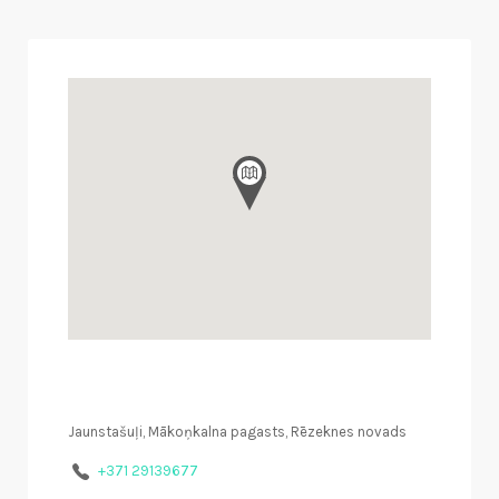
Jaunstašuļi, Mākoņkalna pagasts, Rēzeknes novads
+371 29139677