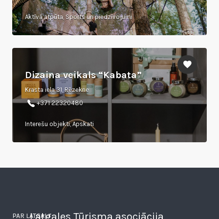
Aktīvā atpūta, Sports un piedzīvojumi
Dizaina veikals “Kabata”
Krasta iela 31, Rēzekne
+371 22320480
Interešu objekti, Apskati
Latgales Tūrisma asociācija
PAR LATGALI