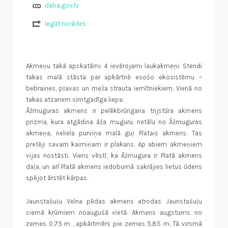
daba.gov.lv
Iegūt norādes
Akmeņu takā apskatāmi 4 ievērojami laukakmeņi. Stendi
takas malā stāsta par apkārtnē esošo ekosistēmu –
bebraines, pļavas un meža strauta iemītniekiem. Vienā no
takas atzariem simtgadīga liepa.
Āžmuguras akmens ir pelēkbrūngana trijstūra akmens
prizma, kura atgādina āža muguru, netālu no Āžmuguras
akmeņa, neliela purviņa malā guļ Platais akmens. Tas
pretēji savam kaimiņam ir plakans. Ap abiem akmeņiem
vijas nostāsti. Viens vēstī, ka Āžmugura ir Platā akmens
daļa, un arī Platā akmens iedobumā sakrājies lietus ūdens
spējot ārstēt kārpas.
Jaunstašuļu Velna pēdas akmens atrodas Jaunstašuļu
ciemā krūmiem noaugušā vietā. Akmens augstums no
zemes 0,75 m , apkārtmērs pie zemes 5,85 m. Tā virsmā