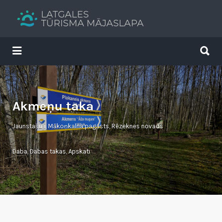
Search
for:
Search
for:
Tavs brīvdienu ceļvedis
Akmeņu taka
Jaunstašuļi, Mākoņkalna pagasts, Rēzeknes novads
Daba
,
Dabas takas
,
Apskati