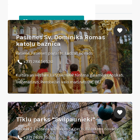
Tuvumā esošie objekti
Pasienes Sv. Dominika Romas
katoļu baznīca
Pasiene, Pasienes pagasts, Ludzas novads
+371 28656530
Kultūra un vēsture, Latgales TOP tūrisma galamērķi, Apskati,
Velomaršruti, Pierobežas velo maršruts (Nr. 36)
Tīklu parks “Svilpaunieki”
Pils iela 7, Lūznava, Lūznavas pagasts, Rēzeknes novads
+371 26387532