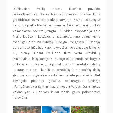
Didžiausias Preilių miesto istorinio paveldo
pasididžiavimas – Preilių dvaro kompleksas ir parkas, kuris
yra didžiausias miesto parkas Latvijoje (48 ha), iš kurių 13
ha užima parko tvenkiniai ir kanalai. Šiuo metu Preilių pilies
vakariniame bokšte įrengta 5D video ekspozicija apie
Preilių krašto ir Latgalos amatininkus. Kino salėje vienu
metu gali tilpti 20 žiūrovų, kurie gali mėgautis 12 istorijų
apie amato įgūdžius, kaip jie vystėsi nuo seniausių laikų iki
šių dienų. Būnant Preiliuose tikrai verta užsukti į
Miniatiūrinių lėlių karalystę, kurioje eksponuojama begalė
unikalių autorinių lėlių, taip pat užsukti į metalo galeriją
„Nester custom“, kur iš automobilių ir motociklų dalių
gaminamos originalios skulptūros ir interjero daiktai. Bet
žavingais pietumis galėsite pasimėgauti kavinėje
„Pampūkas“, kur šeimininkauja Inese ir Valdas, šeimininkas
Valdas yar iš Lietuvos ir su visais galės pabendrauti
lietuviškai.