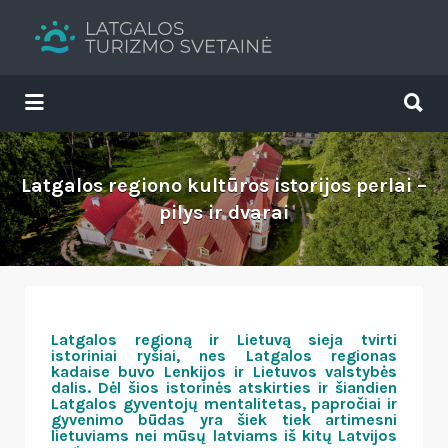
Search
for:
Search
for:
Tavs brīvdienu ceļvedis
Latgalos regiono kultūros istorijos perlai –
pilys ir dvarai
Latgalos regioną ir Lietuvą sieja tvirti
istoriniai ryšiai, nes Latgalos regionas
kadaise buvo Lenkijos ir Lietuvos valstybės
dalis. Dėl šios istorinės atskirties ir šiandien
Latgalos gyventojų mentalitetas, papročiai ir
gyvenimo būdas yra šiek tiek artimesni
lietuviams nei mūsų latviams iš kitų Latvijos