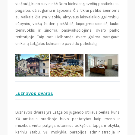
viešbutį, kurio savininkė Nora kiekvieną svečią pasitinka su
pagarba, džiaugsmu ir šypsena. Čia tikrai patiks šeimoms
su vaikais, čia yra visokių aktyvaus laisvalaikio galimybių:
sūpynės, vaikų žaidimų aikštelė, laipiojimo sienelė, lauko
treniruoklis ir, žinoma, pasivaikščiojimai dvaro parko
teritorijoje. Taip pat Lielbornės dvare galima paragauti
unikalių Latgalos kulinarinio paveldo patiekalų.
Luznavos dvaras
Luznavos dvaras yra Latgalos jugendo stiliaus perlas, kuris
XX amžiaus pradžioje buvo pastatytas kaip meno ir
muzikos vieta, patyręs istorinius pokyčius, tapęs mokykla,
kariniu štabu, vėl mokykla, parapijos administracija ir