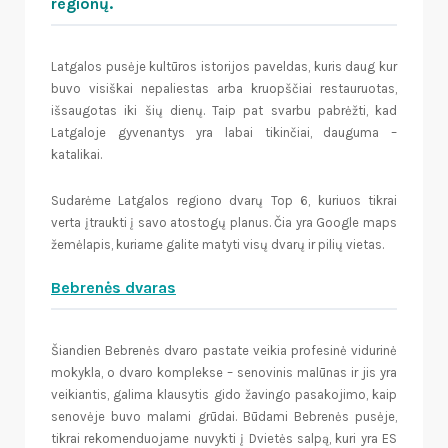
regionų.
Latgalos pusėje kultūros istorijos paveldas, kuris daug kur
buvo visiškai nepaliestas arba kruopščiai restauruotas,
išsaugotas iki šių dienų. Taip pat svarbu pabrėžti, kad
Latgaloje gyvenantys yra labai tikinčiai, dauguma –
katalikai.
Sudarėme Latgalos regiono dvarų Top 6, kuriuos tikrai
verta įtraukti į savo atostogų planus. Čia yra Google maps
žemėlapis, kuriame galite matyti visų dvarų ir pilių vietas.
Bebrenės dvaras
Šiandien Bebrenės dvaro pastate veikia profesinė vidurinė
mokykla, o dvaro komplekse – senovinis malūnas ir jis yra
veikiantis, galima klausytis gido žavingo pasakojimo, kaip
senovėje buvo malami grūdai. Būdami Bebrenės pusėje,
tikrai rekomenduojame nuvykti į Dvietės salpą, kuri yra ES