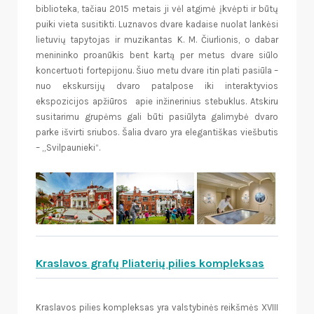
biblioteka, tačiau 2015 metais ji vėl atgimė įkvėpti ir būtų
puiki vieta susitikti. Luznavos dvare kadaise nuolat lankėsi
lietuvių tapytojas ir muzikantas K. M. Čiurlionis, o dabar
menininko proanūkis bent kartą per metus dvare siūlo
koncertuoti fortepijonu. Šiuo metu dvare itin plati pasiūla –
nuo ​​ekskursijų dvaro patalpose iki interaktyvios
ekspozicijos apžiūros apie inžinerinius stebuklus. Atskiru
susitarimu grupėms gali būti pasiūlyta galimybė dvaro
parke išvirti sriubos. Šalia dvaro yra elegantiškas viešbutis
– „Svilpaunieki“.
Kraslavos grafų Pliaterių pilies kompleksas
Kraslavos pilies kompleksas yra valstybinės reikšmės XVIII