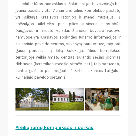
a. architektūros paminklas ir išskirtinai graži, vaizdinga bei
įvairia pasiūla vieta. Viename iš pilies komplekso pastatų
yra įsikūręs Kraslavos Istorijos ir meno muziejus. Iš
apžvalgos aikštelės prie pilies atsiveria nuostabūs
Dauguvos ir miesto vaizdai. Šiandien buvusio vadovo
namuose yra Kraslavos apskrities turizmo informacijos ir
kulinarinio paveldo centras, suvenyrų parduotuvė, taip pat
gausi porcelianinių lėlių kolekcija. Pilies komplekso
teritorijoje veikia Amatų centras, siūlantis šešias įdomias
dirbtuves (keramikos, medžio, vitražo ir kt.), taip pat Amatų
centre galėsite pasimėgauti išskirtinai skaniais Latgalos
kulinarinio paveldo pietumis.
Preilių rūmų kompleksas ir parkas