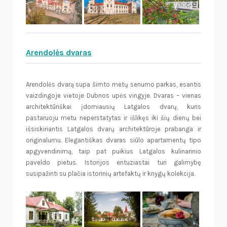
Arendolės dvaras
Arendolės dvarą supa šimto metų senumo parkas, esantis
vaizdingoje vietoje Dubnos upės vingyje. Dvaras – vienas
architektūriškai įdomiausių Latgalos dvarų, kuris
pastaruoju metu neperstatytas ir išlikęs iki šių dienų bei
išsiskiriantis Latgalos dvarų architektūroje prabanga ir
originalumu. Elegantiškas dvaras siūlo apartamentų tipo
apgyvendinimą, taip pat puikius Latgalos kulinarinio
paveldo pietus. Istorijos entuziastai turi galimybę
susipažinti su plačia istorinių artefaktų ir knygų kolekcija.