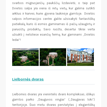
svarbos migruojančių paukščių lizdavietė, o taip pat
Dvietės salpa yra viena iš retų vietų, kur galima sutikti
arklius ir karves, kurie gyvena laukinėje gamtoje. Dvietės
salpos informacijos centre galite užsisakyti fantastišką
patiekalą, kuris iš esmės gaminamas iš pačių užaugintų ir
paruoštų produktų. Savo ruožtu, desertui tikrai verta
užsukti į netoliese esančią fermą, kur gaminami „Dvietės
ledai“!
Lielbornės dvaras
Lielbornės dvaras yra vienintelis dvaro kompleksas, išlikęs
gamtos parko „Dauguvos vingiai“ („Daugavas loki“)
teritorijoje. Šiuo metu dvaras perstatytas į elegantišką