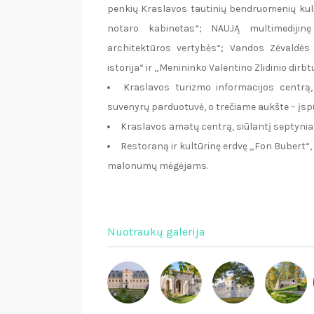
penkių Kraslavos tautinių bendruomenių kulin
notaro kabinetas“; NAUJĄ multimedijin
architektūros vertybės“; Vandos Zėvaldės 
istorija“ ir „Menininko Valentino Zlidinio dirbt
Kraslavos turizmo informacijos centrą,
suvenyrų parduotuvė, o trečiame aukšte – įspūd
Kraslavos amatų centrą, siūlantį septynias
Restoraną ir kultūrinę erdvę „Fon Bubert“,
malonumų mėgėjams.
Nuotraukų galerija