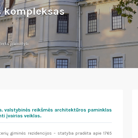
es kompleksas
Verta pamatyti
a. valstybinės reikšmės architektūros paminklas
nti įvairias veiklas.
erių giminės rezidencijos – statyba pradėta apie 1765