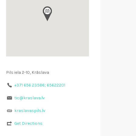
Pils iela 2-10, Krāslava
+371 656 23586; 65622201
tic@kraslava.lv
kraslavaspils.lv
Get Directions