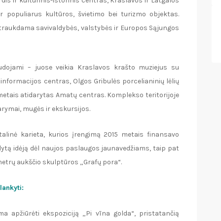
is ir kultūrinis-istorinis centras, Kraslavos ir Latgalos
r populiarus kultūros, švietimo bei turizmo objektas.
ritraukdama savivaldybės, valstybės ir Europos Sąjungos
udojami – juose veikia Kraslavos krašto muziejus su
informacijos centras, Olgos Gribulės porcelianinių lėlių
metais atidarytas Amatų centras. Komplekso teritorijoje
arymai, mugės ir ekskursijos.
alinė karieta, kurios įrengimą 2015 metais finansavo
lytą idėją dėl naujos paslaugos jaunavedžiams, taip pat
etrų aukščio skulptūros „Grafų pora“.
lankyti:
a apžiūrėti ekspoziciją „Pi vīna golda“, pristatančią