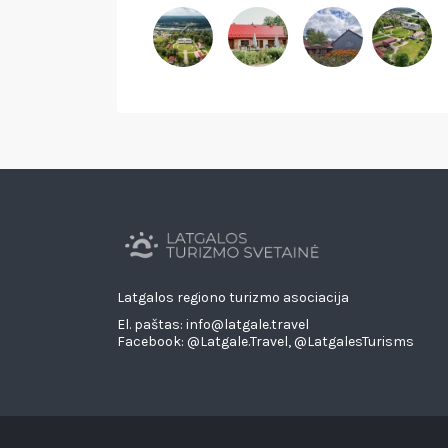
Latgalos regiono turizmo asociacija
El. paštas: info@latgale.travel
Facebook:
@Latgale.Travel
,
@LatgalesTurisms