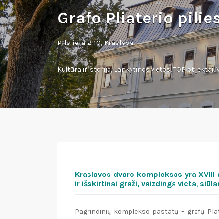
Grafo Pliaterio pili
Pils iela 2-10, Krāslava
Kultūra ir istorija
,
Lankytinos vietos
,
TOP objektai
,
Kraslavos dvaro kompleksas yra XVIII 
ir išskirtinai graži, vaizdinga vieta, siūla
Pagrindinių komplekso pastatų – grafų Plat