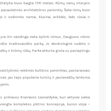
Statyba buvo baigta 1791 metais. Rūmų sienų interjero
os pasaulietinės architektūros paminklų. Šalia rūmų buvo
jo ir sodininko namai, kluonai, arklidės, ledo rūsiai ir
yra itin vaizdinga vieta. Aplink rūmus, Dauguvos slėnio
džio kraštovaizdžio parką. Jo dendrologinė sudėtis ir
medžių ir krūmų rūšių. Parke atkurta grota su paslaptingu
. valstybinės reikšmės kultūros paminklas, pastaraisiais
sas jau tapo populiaria turistų ir jaunavedžių lankoma
ojams.
riklauso Kraslavos savivaldybei, kuri aktyviai siekia
Parengta komplekso plėtros koncepcija, kurios vizija –