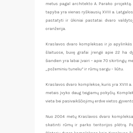
metus pagal architekto A. Parako projektą. 
tapyba yra vienas ryškiausių XVIII a. Latgal
pastatyti ir ūkiniai pastatai: dvaro valdyto
oranžerija.
Kraslavos dvaro kompleksas ir jo apylinkės 
šlaituose, buvę grafai įrengė apie 22 ha dy
šiandien yra labai įvairi – apie 70 skirtingų 
„požeminiu tuneliu“ ir rūmų sargu – liūtu.
Kraslavos dvaro komplekse, kuris yra XVIII a
metais įvyko daug teigiamų pokyčių. Komplek
vieta bei pasivaikščiojimų erdve vietos gyvent
Nuo 2004 metų Kraslavos dvaro kompleksas p
skatinti rūmų ir parko teritorijos plėtrą. 