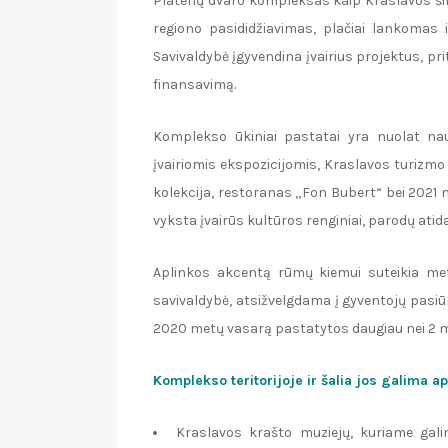
Platerių dvaro kompleksas kaip Kraslavos šird
regiono pasididžiavimas, plačiai lankomas i
Savivaldybė įgyvendina įvairius projektus, p
finansavimą.
Komplekso ūkiniai pastatai yra nuolat na
įvairiomis ekspozicijomis, Kraslavos turizmo 
kolekcija, restoranas „Fon Bubert“ bei 2021 
vyksta įvairūs kultūros renginiai, parodų atid
Aplinkos akcentą rūmų kiemui suteikia met
savivaldybė, atsižvelgdama į gyventojų pasiū
2020 metų vasarą pastatytos daugiau nei 2 m
Komplekso teritorijoje ir šalia jos galima ap
Kraslavos krašto muziejų, kuriame galim