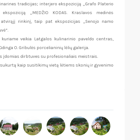
arines tradicijas; interjero ekspoziciją „Grafo Platerio
ę ekspoziciją „MEDŽIO KODAS. Kraslavos medinės
atvirąjį rinkinį, taip pat ekspozicijas „Senojo namo
uvė“.
 kuriame veikia Latgalos kulinarinio paveldo centras,
inga O. Gribulės porcelianinių lėlių galerija.
 įdomias dirbtuves su profesionaliais meistrais.
 sukurtą kaip susitikimų vietą lėtiems skonių ir gyvenimo