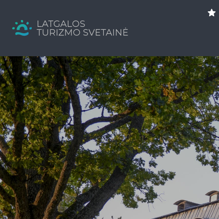
Search
for:
Tavs brīvdienu ceļvedis