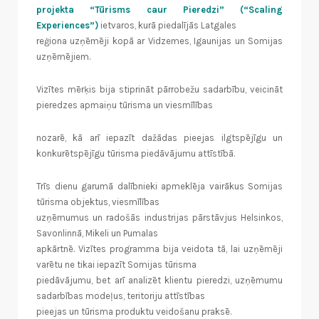
projekta “Tūrisms caur Pieredzi” (“Scaling
Experiences”)
ietvaros, kurā piedalījās Latgales
reģiona uzņēmēji kopā ar Vidzemes, Igaunijas un Somijas
uzņēmējiem.
Vizītes mērķis bija stiprināt pārrobežu sadarbību, veicināt
pieredzes apmaiņu tūrisma un viesmīlības
nozarē, kā arī iepazīt dažādas pieejas ilgtspējīgu un
konkurētspējīgu tūrisma piedāvājumu attīstībā.
Trīs dienu garumā dalībnieki apmeklēja vairākus Somijas
tūrisma objektus, viesmīlības
uzņēmumus un radošās industrijas pārstāvjus Helsinkos,
Savonlinnā, Mikeli un Pumalas
apkārtnē. Vizītes programma bija veidota tā, lai uzņēmēji
varētu ne tikai iepazīt Somijas tūrisma
piedāvājumu, bet arī analizēt klientu pieredzi, uzņēmumu
sadarbības modeļus, teritoriju attīstības
pieejas un tūrisma produktu veidošanu praksē.