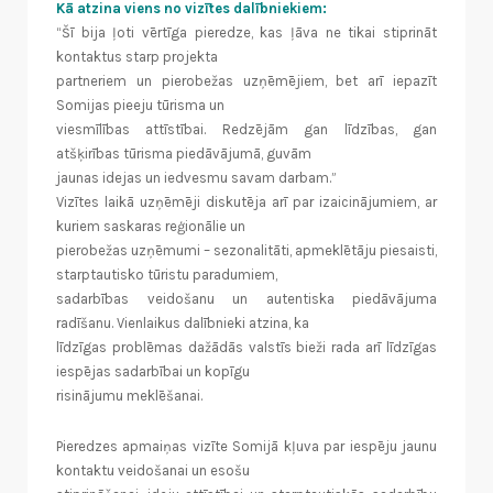
Kā atzina viens no vizītes dalībniekiem:
“Šī bija ļoti vērtīga pieredze, kas ļāva ne tikai stiprināt
kontaktus starp projekta
partneriem un pierobežas uzņēmējiem, bet arī iepazīt
Somijas pieeju tūrisma un
viesmīlības attīstībai. Redzējām gan līdzības, gan
atšķirības tūrisma piedāvājumā, guvām
jaunas idejas un iedvesmu savam darbam.”
Vizītes laikā uzņēmēji diskutēja arī par izaicinājumiem, ar
kuriem saskaras reģionālie un
pierobežas uzņēmumi – sezonalitāti, apmeklētāju piesaisti,
starptautisko tūristu paradumiem,
sadarbības veidošanu un autentiska piedāvājuma
radīšanu. Vienlaikus dalībnieki atzina, ka
līdzīgas problēmas dažādās valstīs bieži rada arī līdzīgas
iespējas sadarbībai un kopīgu
risinājumu meklēšanai.
Pieredzes apmaiņas vizīte Somijā kļuva par iespēju jaunu
kontaktu veidošanai un esošu