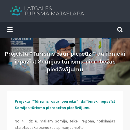
Search
for:
Search
for:
Tavs brīvdienu ceļvedis
Projekta “Tūrisms caur pieredzi” dalībnieki
iepazīst Somijas tūrisma pierobežas
piedāvājumu
Projekta “Tūrisms caur pieredzi” dalībnieki iepazīst
Somijas tūrisma pierobežas
piedāvājumu
No 4. līdz 6. maijam Somijā, Mikeli reģionā, norisinājās
starptautiska pieredzes apmaiņas vizīte