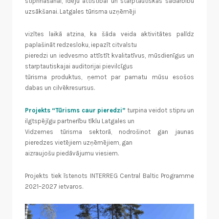
stiprināšanai, ideju attīstībai un starptautiskās sadarbību
uzsākšanai. Latgales tūrisma uzņēmēji
vizītes laikā atzina, ka šāda veida aktivitātes palīdz
paplašināt redzesloku, iepazīt citvalstu
pieredzi un iedvesmo attīstīt kvalitatīvus, mūsdienīgus un
starptautiskajai auditorijai pievilcīgus
tūrisma produktus, ņemot par pamatu mūsu esošos
dabas un cilvēkresursus.
Projekts “Tūrisms caur pieredzi”
turpina veidot stipru un
ilgtspējīgu partnerību tīklu Latgales un
Vidzemes tūrisma sektorā, nodrošinot gan jaunas
pieredzes vietējiem uzņēmējiem, gan
aizraujošu piedāvājumu viesiem.
Projekts tiek īstenots INTERREG Central Baltic Programme
2021–2027 ietvaros.