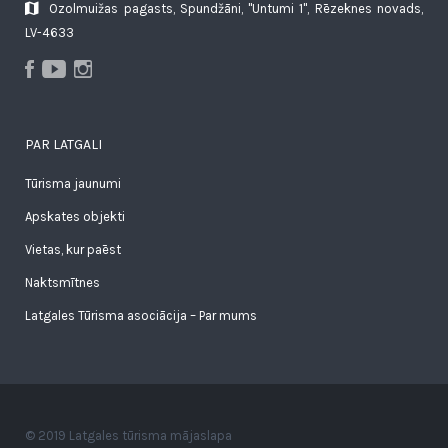
Ozolmuižas pagasts, Spundžāni, "Untumi 1", Rēzeknes novads,
LV-4633
PAR LATGALI
Tūrisma jaunumi
Apskates objekti
Vietas, kur paēst
Naktsmītnes
Latgales Tūrisma asociācija – Par mums
© 2019 Latgales tūrisma mājaslapa