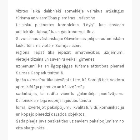
Vizītes laikā dalībnieki apmeklēja vairākus atšķirīgus
tūrisma un viesmīlības piemērus – sākot no
Helsinku piekrastes kompleksa “Löyly”, kas apvieno
arhitektūru, labsajūtu un gastronomiju, līdz
Savonlinnas vēsturiskajai Olavinlinnas pilij un autentiskām
lauku tūrisma vietām Somijas ezeru
reģionā. Tāpat tika iepazīti amatniecības uzņēmumi,
vietējie dizaina un suvenīru veikali, ģimenes
uzņēmumi, kā arī ilgtspējīgas tūrisma attīstības piemēri
Saimaa Geopark teritorijā.
Īpaša uzmanība tika pievērsta tam, kā Somijā tiek veidota
apmeklētāju pieredze un kā uzņēmēji
sadarbojas, lai radītu vienotu galamērķa piedāvājumu.
Dalībniekiem bija iespēja iejusties tūrista
lomā, izvērtējot pakalpojumu kvalitāti, vidi, komunikāciju
un kopējo pieredzi dažādos objektos.
Šāda pieeja ļāva paskatīties uz saviem pakalpojumiem no
cita skatpunkta.