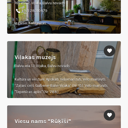
Pils iela 2, Viļaka, Balvu novads
+371 28310479
Izgaršo, Kafejnīcas
Viļakas muzejs
Balvu iela 13, Viļaka, Balvu novads
Kultūra un vēsture, Apskati, Velomaršruti, Velo maršruts
“Zaļais ceļš Gulbene-Balvi-Viļaka” (Nr. 15), Velo maršruts
"Tepenīcas aplis" (Nr. 788)
Viesu nams “Rūķīši”