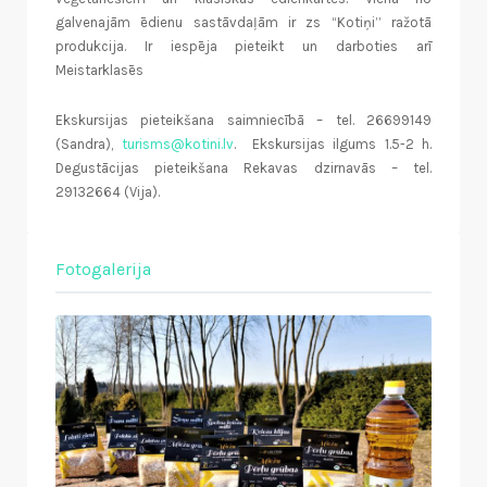
galvenajām ēdienu sastāvdaļām ir zs “Kotiņi’’ ražotā
produkcija. Ir iespēja pieteikt un darboties arī
Meistarklasēs
Ekskursijas pieteikšana saimniecībā – tel. 26699149
(Sandra),
turisms@kotini.lv
. Ekskursijas ilgums 1.5-2 h.
Degustācijas pieteikšana Rekavas dzirnavās – tel.
29132664 (Vija).
Fotogalerija