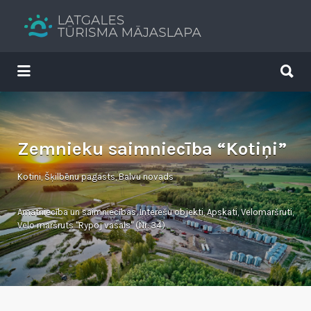
Search
for:
Search
for:
Tavs brīvdienu ceļvedis
Zemnieku saimniecība “Kotiņi”
Kotini, Šķilbēnu pagasts, Balvu novads
Amatniecība un saimniecības
,
Interešu objekti
,
Apskati
,
Velomaršruti
,
Velo maršruts "Rypoj vasals" (Nr. 34)