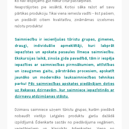
ko nav iespējams gūt nekur citur pastarpināti.
Neapstājoties pie iesāktā, Kotiņi sāka ražot arī savu
pārtikas produkciju. Tikai viena iemesla vadīti – ēst pašiem,
un piedāvāt citiem kvalitatīvu, zināmāmas izcelsmes
ražotu produktu!
Saimniecību ir iecienījušas tūristu grupas, ģimenes,
draugi, individuālie apmeklētāji, kuri labprāt
iepazīstas un apskata pasaules līmeņa saimniecību.
Ekskursijas laikā, zinoša ģida pavadībā, tām ir iespēja
iepazīties ar saimniecības pirmsākumiem, attīstības
un izaugsmes gaitu, pārstrādes procesiem, apskatīt
jaunāko un modernāko lauksaimniecības tehnikas
parku!
Pēc saimniecības apskates piedāvājam doties
uz Rekavas dzirnavām, kur saimniece iepazīstinās ar
dzirnavu atdzimšanas stāstu.
Dzirnavu saimniece uzņem tūristu grupas, kurām piedāvā
nobaudīt vietējo Latgales produktu garšu dažādā
izpildījumā. Ēdienkarte sastāv no piedāvājuma vegāniem,
veģetāriešiem un klasiskās ēdienkartes. Viena no