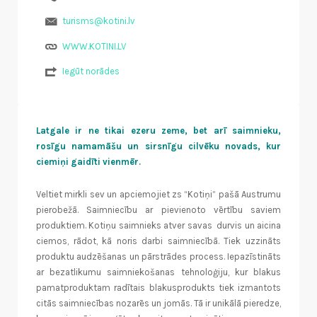
turisms@kotini.lv
WWW.KOTINI.LV
Iegūt norādes
Latgale ir ne tikai ezeru zeme, bet arī saimnieku,
rosīgu namamāšu un sirsnīgu cilvēku novads, kur
ciemiņi gaidīti vienmēr.
Veltiet mirkli sev un apciemojiet zs “Kotiņi” pašā Austrumu
pierobežā. Saimniecību ar pievienoto vērtību saviem
produktiem. Kotiņu saimnieks atver savas durvis un aicina
ciemos, rādot, kā noris darbi saimniecībā. Tiek uzzināts
produktu audzēšanas un pārstrādes process. Iepazīstināts
ar bezatlikumu saimniekošanas tehnoloģiju, kur blakus
pamatproduktam radītais blakusprodukts tiek izmantots
citās saimniecības nozarēs un jomās. Tā ir unikālā pieredze,