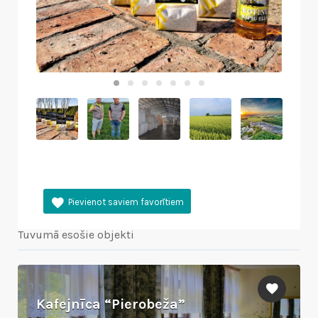
Tuvumā esošie objekti
Kafejnīca “Pierobeža”