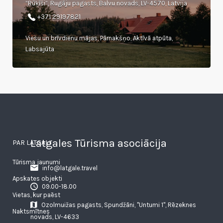
“Rūķīši”, Rugāju pagasts, Balvu novads, LV-4570, Latvija
+371 29197821
Viesu un brīvdienu mājas, Pārnakšņo, Aktīvā atpūta,
Labsajūta
Latgales Tūrisma asociācija
PAR LATGALI
Tūrisma jaunumi
info@latgale.travel
Apskates objekti
09.00-18.00
Vietas, kur paēst
Ozolmuižas pagasts, Spundžāni, "Untumi 1", Rēzeknes
Naktsmītnes
novads, LV-4633