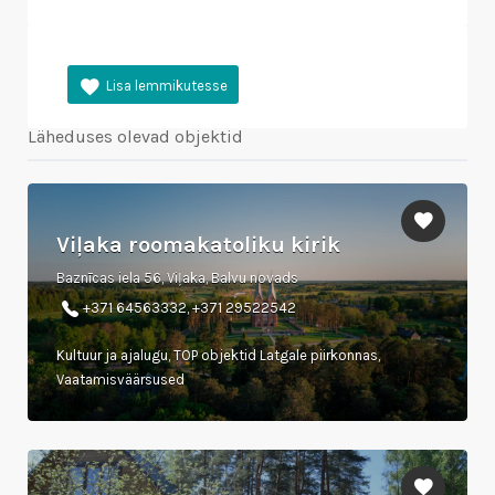
Läheduses olevad objektid
Viļaka roomakatoliku kirik
Baznīcas iela 56, Viļaka, Balvu novads
+371 64563332, +371 29522542
Kultuur ja ajalugu, TOP objektid Latgale piirkonnas,
Vaatamisväärsused