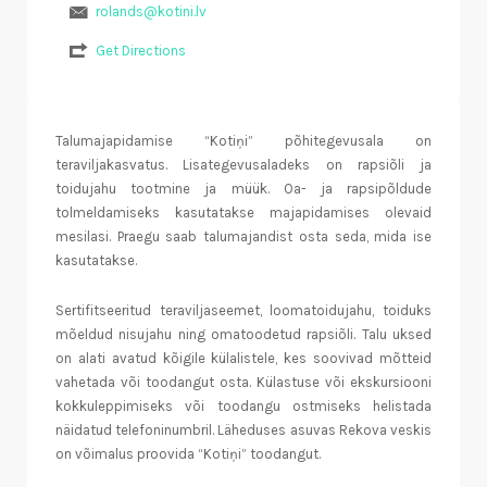
rolands@kotini.lv
Get Directions
Talumajapidamise “Kotiņi” põhitegevusala on
teraviljakasvatus. Lisategevusaladeks on rapsiõli ja
toidujahu tootmine ja müük. Oa- ja rapsipõldude
tolmeldamiseks kasutatakse majapidamises olevaid
mesilasi. Praegu saab talumajandist osta seda, mida ise
kasutatakse.
Sertifitseeritud teraviljaseemet, loomatoidujahu, toiduks
mõeldud nisujahu ning omatoodetud rapsiõli. Talu uksed
on alati avatud kõigile külalistele, kes soovivad mõtteid
vahetada või toodangut osta. Külastuse või ekskursiooni
kokkuleppimiseks või toodangu ostmiseks helistada
näidatud telefoninumbril. Läheduses asuvas Rekova veskis
on võimalus proovida “Kotiņi” toodangut.