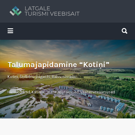
Search
for:
Search
for:
Tavs brīvdienu ceļvedis
Talumajapidamine “Kotiņi”
Kotiņi, Šķilbēnu pagasts, Balvu novads
Huviobjektid
,
Käsitöö ja majapidamised
,
Vaatamisväärsused