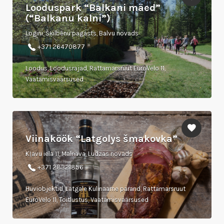
Looduspark “Balkani mäed”
(“Balkanu kalni”)
Logini, Šķilbēnu pagasts, Balvu novads
+371 26470877
Loodus, Loodusrajad, Rattamarsruut EuroVelo 11,
Vaatamisväärsused
Viinaköök “Latgolys šmakovka”
Kļavu iela 11, Malnava, Ludzas novads
+371 28321856
Huviobjektid, Latgale Kulinaarne pärand, Rattamarsruut
EuroVelo 11, Toitlustus, Vaatamisväärsused