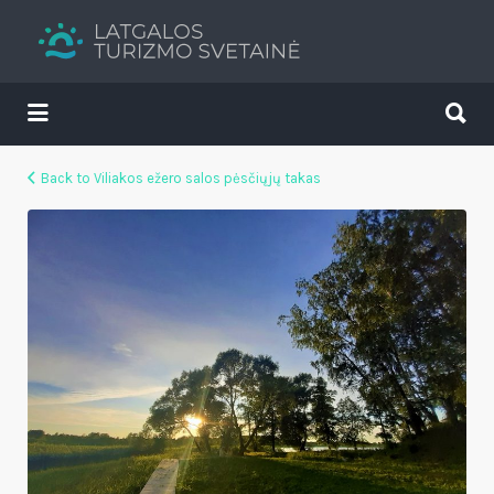
Search
for:
Search
for:
Tavs brīvdienu ceļvedis
Back to Viliakos ežero salos pėsčiųjų takas