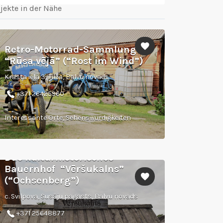
jekte in der Nähe
Retro-Motorrad-Sammlung
“Rūsa vējā” (“Rost im Wind”)
Krasta iela 3, Tilža, Balvu novads
+371 26425960
Interessante Orte, Sehenswürdigkeiten
Das kulturhistorisches
Bauernhof “Vēršukalns”
(“Ochsenberg”)
c. Svilpova, Susāju pagasts, Balvu novads
+371 25648877