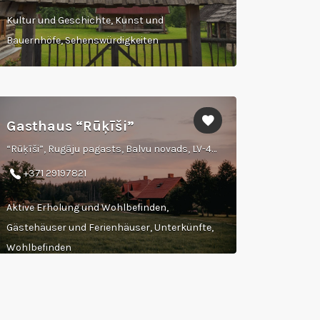
Kultur und Geschichte, Kunst und
Bauernhöfe, Sehenswürdigkeiten
Gasthaus “Rūķīši”
“Rūķīši”, Rugāju pagasts, Balvu novads, LV-4570
+371 29197821
Aktive Erholung und Wohlbefinden,
Gästehäuser und Ferienhäuser, Unterkünfte,
Wohlbefinden