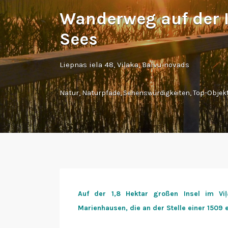
Wanderweg auf der I
Sees
Liepnas iela 48, Viļaka, Balvu novads
Natur
,
Naturpfade
,
Sehenswürdigkeiten
,
Top-Objek
Auf der 1,8 Hektar großen Insel im Vi
Marienhausen, die an der Stelle einer 1509 