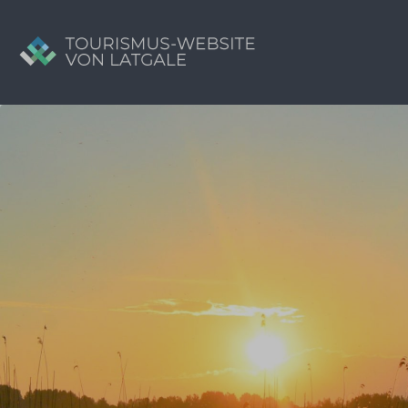
Suchen
nach:
Tavs brīvdienu ceļvedis