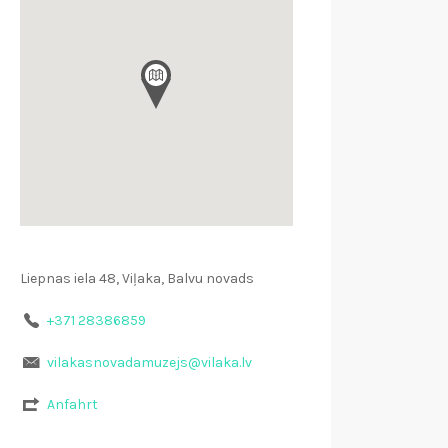
Liepnas iela 48, Viļaka, Balvu novads
+371 28386859
vilakasnovadamuzejs@vilaka.lv
Anfahrt