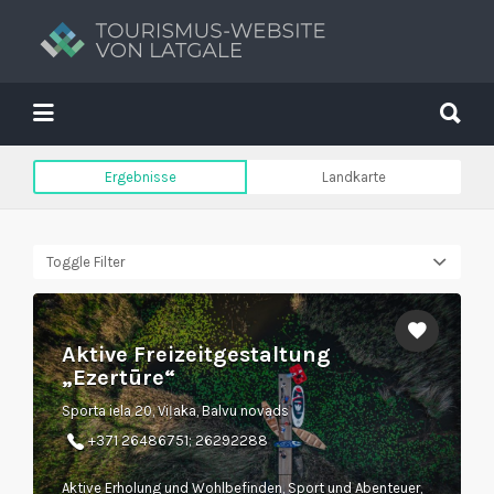
Suchen
nach:
Suchen
nach:
Tavs brīvdienu ceļvedis
Ergebnisse
Landkarte
Toggle Filter
Aktive Freizeitgestaltung
„Ezertūre“
Sporta iela 20, Viļaka, Balvu novads
+371 26486751; 26292288
Aktive Erholung und Wohlbefinden, Sport und Abenteuer,