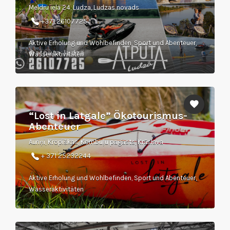
Meldru iela 24, Ludza, Ludzas novads
+371 26107725
Aktive Erholung und Wohlbefinden, Sport und Abenteuer,
Wasseraktivitäten
“Lost in Latgale” Ökotourismus-
Abenteuer
Auriņi, Kropiškas, Kombuļu pagasts, Krāslava
+ 371 25232244
Aktive Erholung und Wohlbefinden, Sport und Abenteuer,
Wasseraktivitäten