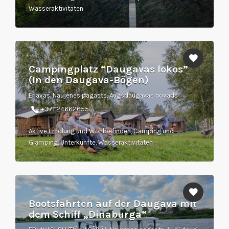
Wasseraktivitäten
Campingplatz “Daugavas lokos”
(In den Daugava-Bögen)
Erlavas, Naujenes pagasts, Augšdaugavas novads
+371 24662655
Aktive Erholung und Wohlbefinden, Camping und
Glamping, Unterkünfte, Wasseraktivitäten
Bootsfahrten auf der Daugava mit
dem Schiff „Dinaburga“