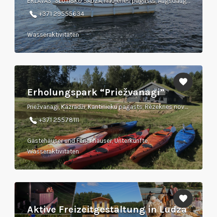
ERLAVAS" SLUTIŠĶU SĀDŽA, Naujenes pagasts, Augšdaugavas novads
+371 29555634
Wasseraktivitäten
Erholungspark “Priežvanagi”
Priežvanagi, Kazradži, Kantinieku pagasts, Rēzeknes novads, LV- 4621
+371 25578111
Gästehäuser und Ferienhäuser, Unterkünfte,
Wasseraktivitäten
Aktive Freizeitgestaltung in Ludza