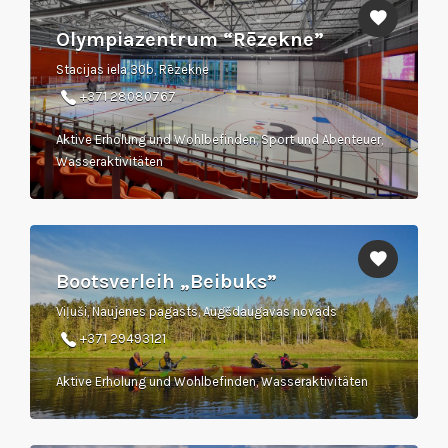
Olympiazentrum “Rēzekne”
Stacijas iela 30b, Rēzekne
+371 28080767
Aktive Erholung und Wohlbefinden, Sport und Abenteuer,
Wasseraktivitäten
Bootsverleih „Beibuks”
Viļuši, Naujenes pagasts, Augšdaugavas novads
+371 29493121
Aktive Erholung und Wohlbefinden, Wasseraktivitäten