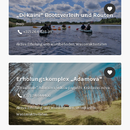
„Dēkaiņi“ Bootsverleih und Routen
Preiļi
+371 264 425 35
Aktive Erholung und Wohlbefinden, Wasseraktivitäten
Erholungskomplex „Adamova“
"Strautmale", Adamova, Ūdrīšu pagasts, Krāslavas novads, LV-5601
+371 24844400
Aktive Erholung und Wohlbefinden, Unterkünfte,
Wasseraktivitäten