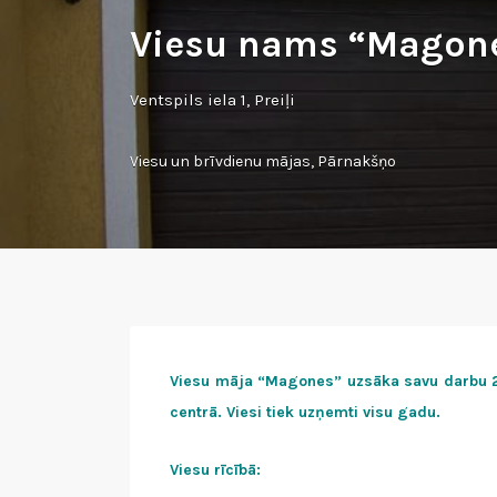
Viesu nams “Magon
Ventspils iela 1, Preiļi
Viesu un brīvdienu mājas
,
Pārnakšņo
Viesu māja “Magones” uzsāka savu darbu 201
centrā. Viesi tiek uzņemti visu gadu.
Viesu rīcībā: