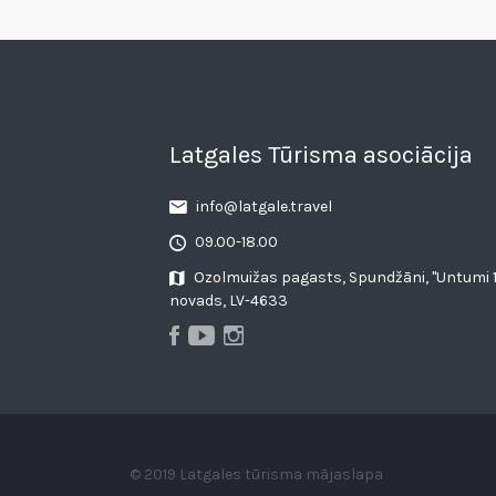
Latgales Tūrisma asociācija
info@latgale.travel
09.00-18.00
Ozolmuižas pagasts, Spundžāni, "Untumi 1
novads, LV-4633
© 2019 Latgales tūrisma mājaslapa