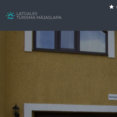
Search
for:
Tavs brīvdienu ceļvedis