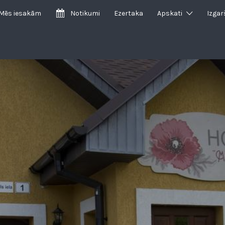
Mēs iesakām
Notikumi
Ezertaka
Apskati
Izgar