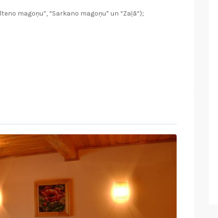
elteno magoņu”, “Sarkano magoņu” un “Zaļā“);