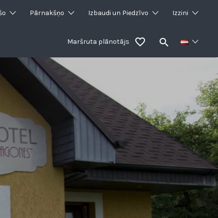
šo
Pārnakšņo
Izbaudi un Piedzīvo
Izzini
Maršruta plānotājs