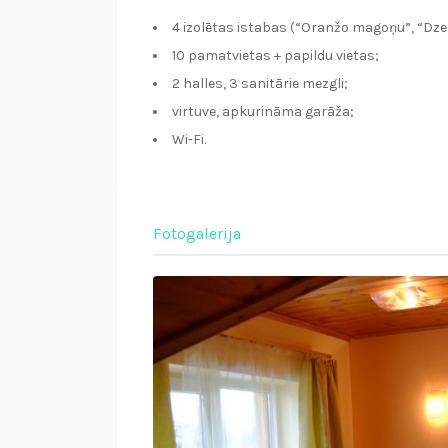
4 izolētas istabas (“Oranžo magoņu”, “Dz
10 pamatvietas + papildu vietas;
2 halles, 3 sanitārie mezgli;
virtuve, apkurināma garāža;
Wi-Fi.
Fotogalerija