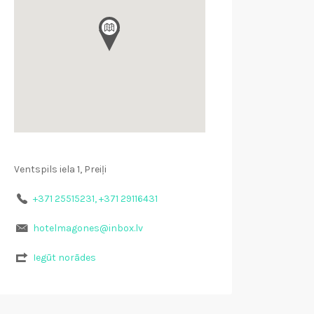
Ventspils iela 1, Preiļi
+371 25515231, +371 29116431
hotelmagones@inbox.lv
Iegūt norādes