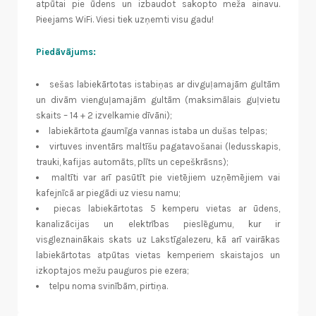
atpūtai pie ūdens un izbaudot sakopto meža ainavu.
Pieejams WiFi. Viesi tiek uzņemti visu gadu!
Piedāvājums:
sešas labiekārtotas istabiņas ar divguļamajām gultām
un divām vienguļamajām gultām (maksimālais guļvietu
skaits – 14 + 2 izvelkamie dīvāni);
labiekārtota gaumīga vannas istaba un dušas telpas;
virtuves inventārs maltīšu pagatavošanai (ledusskapis,
trauki, kafijas automāts, plīts un cepeškrāsns);
maltīti var arī pasūtīt pie vietējiem uzņēmējiem vai
kafejnīcā ar piegādi uz viesu namu;
piecas labiekārtotas 5 kemperu vietas ar ūdens,
kanalizācijas un elektrības pieslēgumu, kur ir
visgleznainākais skats uz Lakstīgalezeru, kā arī vairākas
labiekārtotas atpūtas vietas kemperiem skaistajos un
izkoptajos mežu pauguros pie ezera;
telpu noma svinībām, pirtiņa.