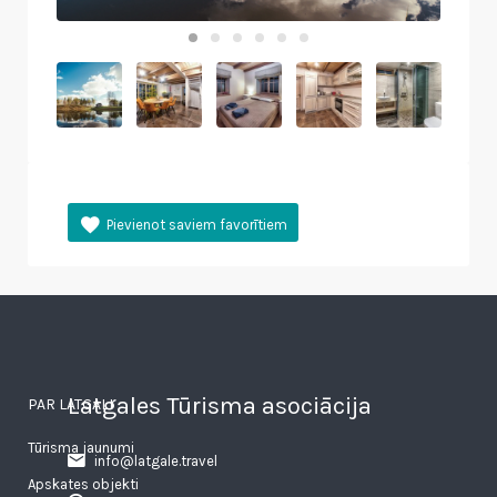
Latgales Tūrisma asociācija
PAR LATGALI
Tūrisma jaunumi
info@latgale.travel
Apskates objekti