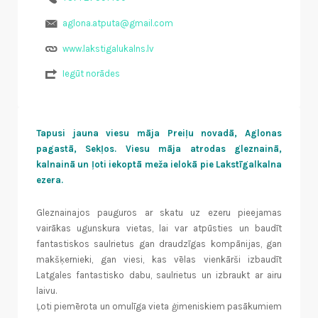
aglona.atputa@gmail.com
www.lakstigalukalns.lv
Iegūt norādes
Tapusi jauna viesu māja Preiļu novadā, Aglonas
pagastā, Sekļos. Viesu māja atrodas gleznainā,
kalnainā un ļoti iekoptā meža ielokā pie Lakstīgalkalna
ezera.
Gleznainajos pauguros ar skatu uz ezeru pieejamas
vairākas ugunskura vietas, lai var atpūsties un baudīt
fantastiskos saulrietus gan draudzīgas kompānijas, gan
makšķernieki, gan viesi, kas vēlas vienkārši izbaudīt
Latgales fantastisko dabu, saulrietus un izbraukt ar airu
laivu.
Ļoti piemērota un omulīga vieta ģimeniskiem pasākumiem