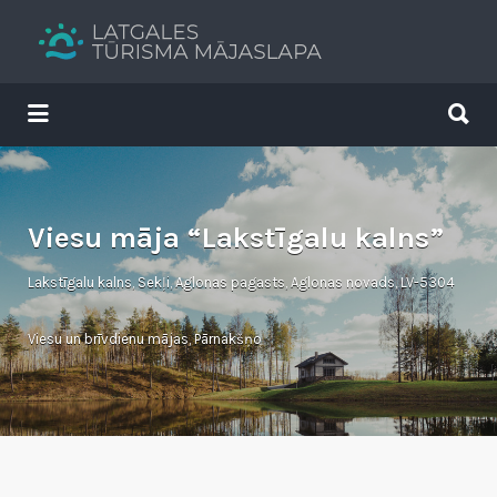
Search
for:
Search
for:
Tavs brīvdienu ceļvedis
Viesu māja “Lakstīgalu kalns”
Lakstīgalu kalns, Sekļi, Aglonas pagasts, Aglonas novads, LV-5304
Viesu un brīvdienu mājas
,
Pārnakšņo