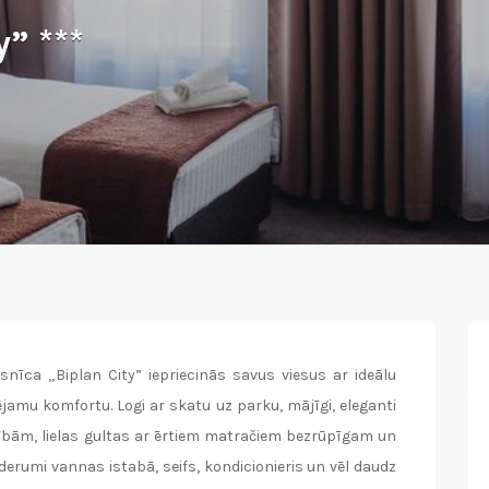
” ***
snīca „Biplan City” iepriecinās savus viesus ar ideālu
jamu komfortu. Logi ar skatu uz parku, mājīgi, eleganti
ībām, lielas gultas ar ērtiem matračiem bezrūpīgam un
umi vannas istabā, seifs, kondicionieris un vēl daudz