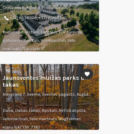
Ciriša iela 8, Aglona, Preiļu novads
+371 65381109, +371 29188740
Kultūra un vēsture, Latgales TOP tūrisma
galamērķi, Apskati, Velomaršruti, Velo
maršruts "EuroVelo 11"
Jaunsventes muižas parks un
takas
Alejas iela 7, Svente, Sventes pagasts, Augšdaugavas novads
Daba, Dabas takas, Apskati, Aktīvā atpūta,
Velomaršruti, Velo maršruts "Augšzemes
ezeru loki" (Nr. 778)