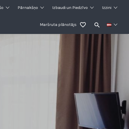
šo
Pārnakšņo
Izbaudi un Piedzīvo
Izzini
Maršruta plānotājs