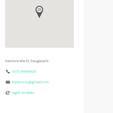
Viestura iela 21, Daugavpils
+371 29999930
biplancity@gmail.com
Iegūt norādes