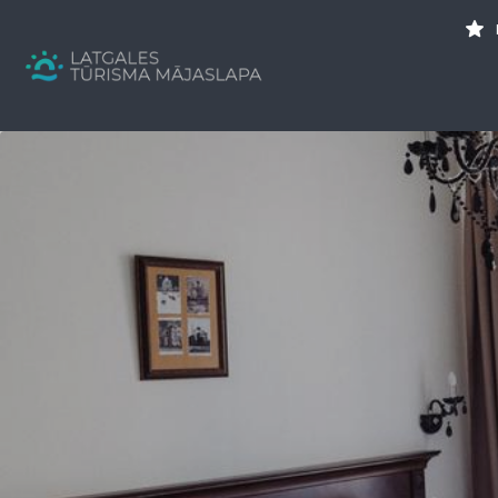
Search
for:
Tavs brīvdienu ceļvedis