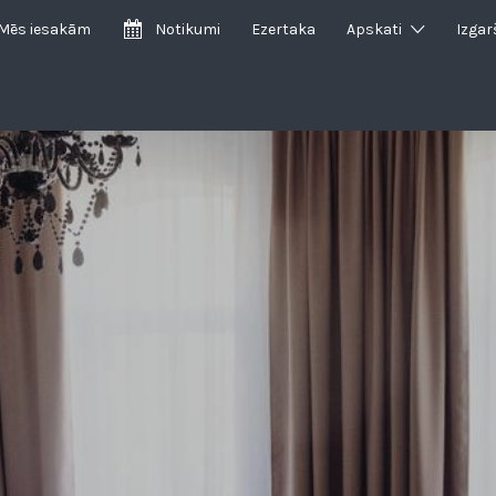
Mēs iesakām
Notikumi
Ezertaka
Apskati
Izgar