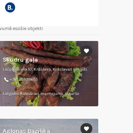
vumā esošie objekti
Skudru gaļa
Lāčplēša iela 10, Krāslava, Krāslavas novads
+371 25959655
Latgales kulinārais mantojums, Izgaršo
Aglonas Bazilika