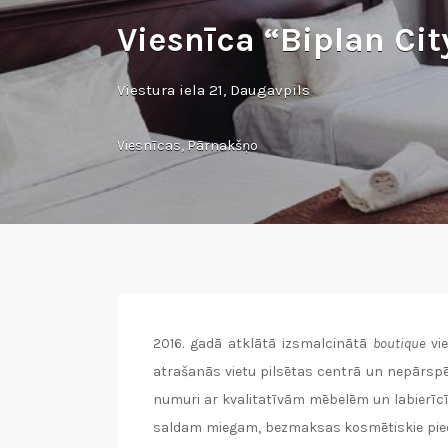
Viesnīca “Biplan City
Viestura iela 21, Daugavpils
Viesnīcas
,
Pārnakšņo
2016. gadā atklātā izsmalcinātā
boutique
vie
atrašanās vietu pilsētas centrā un nepārspē
numuri ar kvalitatīvām mēbelēm un labierīc
saldam miegam, bezmaksas kosmētiskie pieder