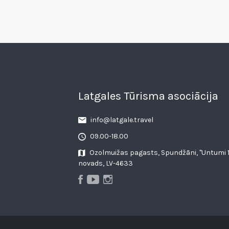
Latgales Tūrisma asociācija
info@latgale.travel
09.00-18.00
Ozolmuižas pagasts, Spundžāni, "Untumi 1
novads, LV-4633