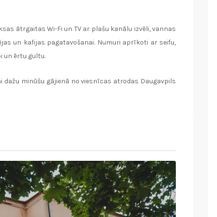
sas ātrgaitas Wi-Fi un TV ar plašu kanālu izvēli, vannas
ējas un kafijas pagatavošanai. Numuri aprīkoti ar seifu,
 un ērtu gultu.
kai dažu minūšu gājienā no viesnīcas atrodas Daugavpils