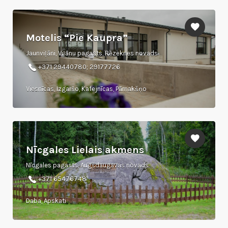
Motelis “Pie Kaupra”
Jaunviļāni, Viļānu pagasts, Rēzeknes novads
+371 29440780; 29177726
Viesnīcas, Izgaršo, Kafejnīcas, Pārnakšņo
Nīcgales Lielais akmens
Nīcgales pagasts, Augšdaugavas novads
+371 65476748
Daba, Apskati