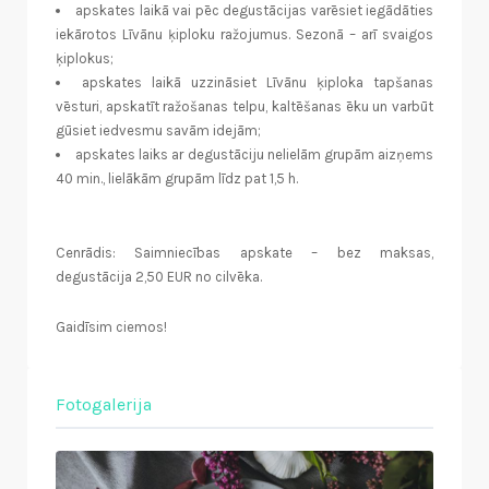
apskates laikā vai pēc degustācijas varēsiet iegādāties
iekārotos Līvānu ķiploku ražojumus. Sezonā – arī svaigos
ķiplokus;
apskates laikā uzzināsiet Līvānu ķiploka tapšanas
vēsturi, apskatīt ražošanas telpu, kaltēšanas ēku un varbūt
gūsiet iedvesmu savām idejām;
apskates laiks ar degustāciju nelielām grupām aizņems
40 min., lielākām grupām līdz pat 1,5 h.
Cenrādis: Saimniecības apskate – bez maksas,
degustācija 2,50 EUR no cilvēka.
Gaidīsim ciemos!
Fotogalerija