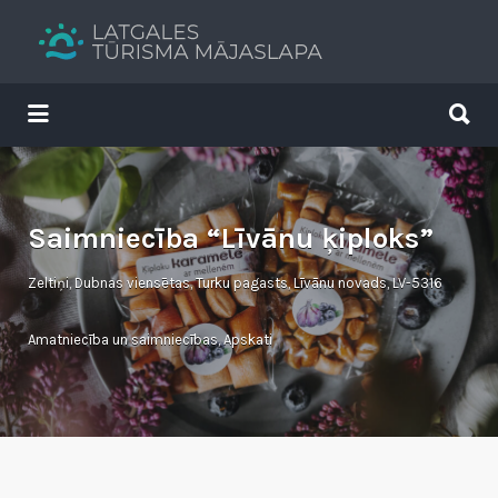
Search
for:
Search
for:
Tavs brīvdienu ceļvedis
Saimniecība “Līvānu ķiploks”
Zeltiņi, Dubnas viensētas, Turku pagasts, Līvānu novads, LV-5316
Amatniecība un saimniecības
,
Apskati