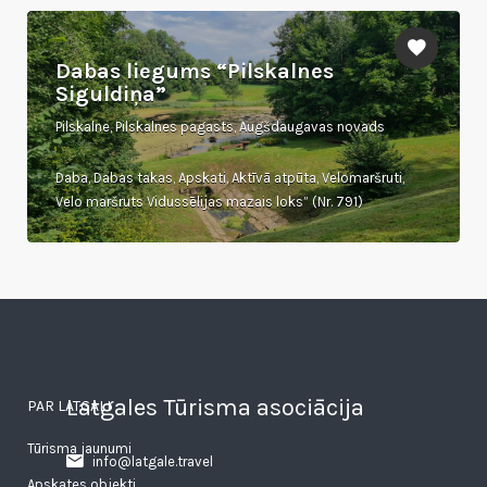
Dabas liegums “Pilskalnes
Siguldiņa”
Pilskalne, Pilskalnes pagasts, Augšdaugavas novads
Daba, Dabas takas, Apskati, Aktīvā atpūta, Velomaršruti,
Velo maršruts Vidussēlijas mazais loks” (Nr. 791)
Latgales Tūrisma asociācija
PAR LATGALI
Tūrisma jaunumi
info@latgale.travel
Apskates objekti