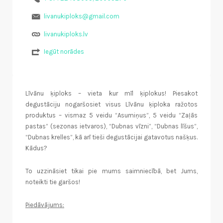
livanukiploks@gmail.com
livanukiploks.lv
Iegūt norādes
Līvānu ķiploks – vieta kur mīl ķiplokus! Piesakot
degustāciju nogaršosiet visus Līvānu ķiploka ražotos
produktus – vismaz 5 veidu “Asumiņus”, 5 veidu “Zaļās
pastas” (sezonas ietvaros), “Dubnas vīzni”, “Dubnas līšus”,
“Dubnas krelles”, kā arī tieši degustācijai gatavotus našķus.
Kādus?
To uzzināsiet tikai pie mums saimniecībā, bet Jums,
noteikti tie garšos!
Piedāvājums: