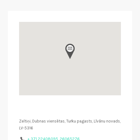
Zeltiņi, Dubnas viensētas, Turku pagasts, Līvānu novads,
LV-5316
+ 371 22408095, 26065276