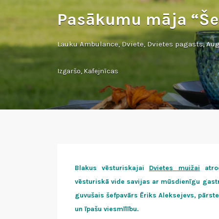
Pasākumu māja “Še
Lauku Ambulance, Dviete, Dvietes pagasts, Au
Izgaršo
,
Kafejnīcas
Blakus vēsturiskajai
Dvietes muižai
atro
vēsturiskā vide savijas ar mūsdienīgu gas
guvušais šefpavārs Ēriks Aleksejevs, pārste
un īpašu viesmīlību.