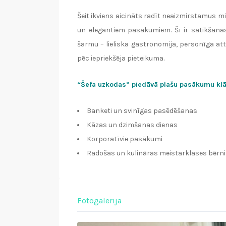
Šeit ikviens aicināts radīt neaizmirstamus 
un elegantiem pasākumiem. Šī ir satikšanās
šarmu – lieliska gastronomija, personīga att
pēc iepriekšēja pieteikuma.
“Šefa uzkodas” piedāvā plašu pasākumu klā
Banketi un svinīgas pasēdēšanas
Kāzas un dzimšanas dienas
Korporatīvie pasākumi
Radošas un kulināras meistarklases bērn
Fotogalerija