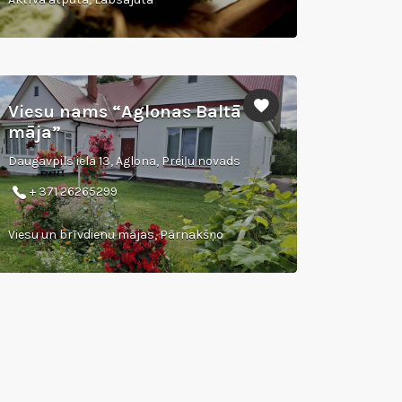
Viesu nams “Aglonas Baltā
māja”
Daugavpils iela 13, Aglona, Preiļu novads
+ 371 26265299
Viesu un brīvdienu mājas, Pārnakšņo