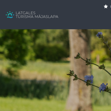
Search
for:
Tavs brīvdienu ceļvedis