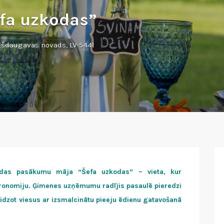
fa uzkodas”
gšdaugavas novads, LV-5441
das pasākumu māja “Šefa uzkodas” – vieta, kur
tronomiju. Ģimenes uzņēmumu radījis pasaulē pieredzi
idzot viesus ar izsmalcinātu pieeju ēdienu gatavošanā