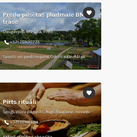
Preiļu pilsētas pludmale BMX
trase
Daugavpils iela 53a, Preiļi
+371 25900775
Sports un piedzīvojumi, Ūdens aktivitātes
Pirts rituāli
Špoģi, Višķu pagasts, Augšdaugavas novads
+371 29146684
Aktīvā atpūta, Labsajūta