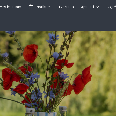
Mēs iesakām
Notikumi
Ezertaka
Apskati
Izgar