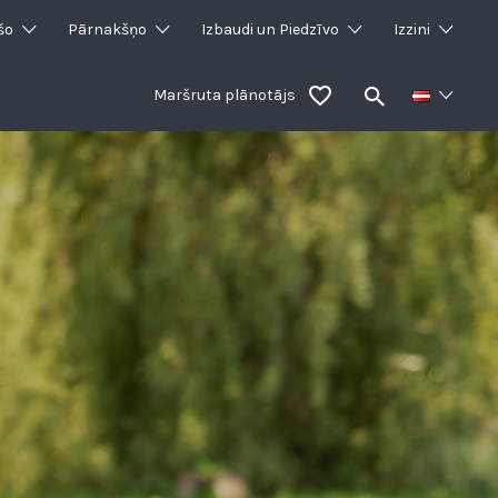
šo
Pārnakšņo
Izbaudi un Piedzīvo
Izzini
Maršruta plānotājs