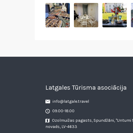
Latgales Tūrisma asociācija
info@latgale.travel
09.00-18.00
Ozolmuižas pagasts, Spundžāni, "Untumi 1
novads, LV-4633