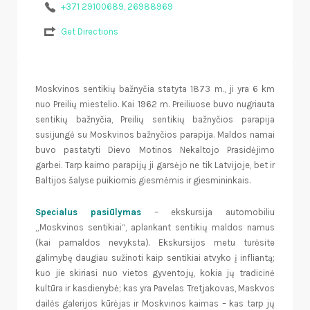
+371 29100689, 26988969
Get Directions
Moskvinos sentikių bažnyčia statyta 1873 m., ji yra 6 km
nuo Preilių miestelio. Kai 1962 m. Preiliuose buvo nugriauta
sentikių bažnyčia, Preilių sentikių bažnyčios parapija
susijungė su Moskvinos bažnyčios parapija. Maldos namai
buvo pastatyti Dievo Motinos Nekaltojo Prasidėjimo
garbei. Tarp kaimo parapijų ji garsėjo ne tik Latvijoje, bet ir
Baltijos šalyse puikiomis giesmėmis ir giesmininkais.
Specialus pasiūlymas
– ekskursija automobiliu
„Moskvinos sentikiai“, aplankant sentikių maldos namus
(kai pamaldos nevyksta). Ekskursijos metu turėsite
galimybę daugiau sužinoti kaip sentikiai atvyko į infliantą;
kuo jie skiriasi nuo vietos gyventojų, kokia jų tradicinė
kultūra ir kasdienybė; kas yra Pavelas Tretjakovas, Maskvos
dailės galerijos kūrėjas ir Moskvinos kaimas – kas tarp jų