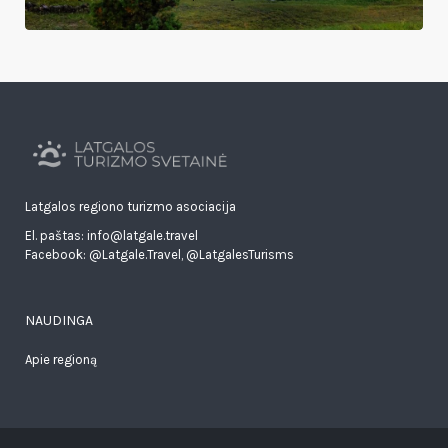
Latgalos regiono turizmo asociacija
El. paštas: info@latgale.travel
Facebook:
@Latgale.Travel
,
@LatgalesTurisms
NAUDINGA
Apie regioną