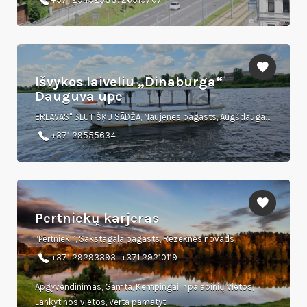
Išvykos laiveliu „Dinaburga“
Dauguva upe
ERLAVAS" SLUTIŠĶU SĀDŽA, Naujenes pagasts, Augšdaugavas novads
+371 29555634
Pertniekų karjeras
“Pērtnieki”, Sakstagala pagasts, Rēzeknes novads
+371 29293393 , +371 29210119
Apgyvendinimas, Gamta, Kempingai ir palapinių vietos,
Lankytinos vietos, Verta pamatyti