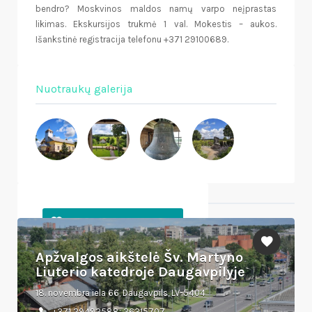
bendro? Moskvinos maldos namų varpo neįprastas
likimas. Ekskursijos trukmė 1 val. Mokestis – aukos.
Išankstinė registracija telefonu +371 29100689.
Nuotraukų galerija
Netoliese esantys objektai
Apžvalgos aikštelė Šv. Martyno
Liuterio katedroje Daugavpilyje
18. novembra iela 66, Daugavpils, LV-5404
+371 29492588; 26315707