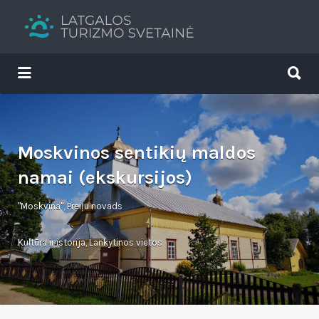
Search
for:
Search
for:
Tavs brīvdienu ceļvedis
Moskvinos sentikių maldos
namai (ekskursijos)
"Moskvina", Preiļu novads
Kultūra ir istorija
,
Lankytinos vietos