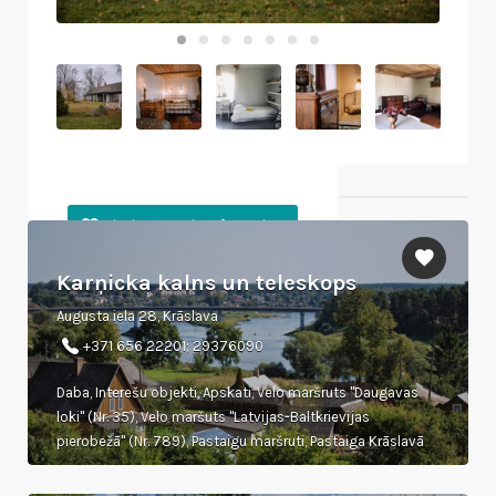
Tuvumā esošie objekti
Karņicka kalns un teleskops
Augusta iela 28, Krāslava
+371 656 22201; 29376090
Daba, Interešu objekti, Apskati, Velo maršruts "Daugavas
loki" (Nr. 35), Velo maršuts "Latvijas-Baltkrievijas
pierobežā" (Nr. 789), Pastaigu maršruti, Pastaiga Krāslavā