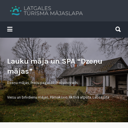
Search
for:
Search
for:
Tavs brīvdienu ceļvedis
Lauku māja un SPA “Dzeņu
mājas”
Dzeņu mājas, Preiļu pagasts, Preiļu novads
Viesu un brīvdienu mājas
,
Pārnakšņo
,
Aktīvā atpūta
,
Labsajūta