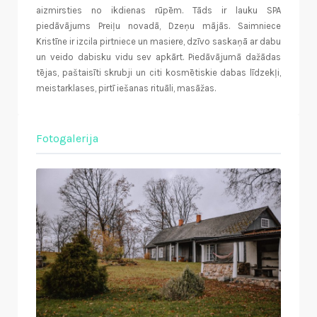
aizmirsties no ikdienas rūpēm. Tāds ir lauku SPA
piedāvājums Preiļu novadā, Dzeņu mājās. Saimniece
Kristīne ir izcila pirtniece un masiere, dzīvo saskaņā ar dabu
un veido dabisku vidu sev apkārt. Piedāvājumā dažādas
tējas, paštaisīti skrubji un citi kosmētiskie dabas līdzekļi,
meistarklases, pirtī iešanas rituāli, masāžas.
Fotogalerija