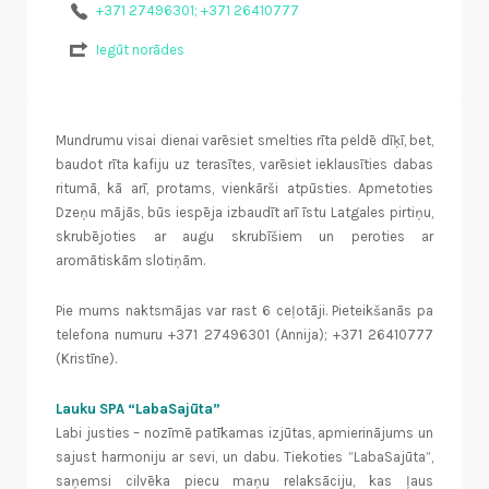
+371 27496301; +371 26410777
Iegūt norādes
Mundrumu visai dienai varēsiet smelties rīta peldē dīķī, bet,
baudot rīta kafiju uz terasītes, varēsiet ieklausīties dabas
ritumā, kā arī, protams, vienkārši atpūsties. Apmetoties
Dzeņu mājās, būs iespēja izbaudīt arī īstu Latgales pirtiņu,
skrubējoties ar augu skrubīšiem un peroties ar
aromātiskām slotiņām.
Pie mums naktsmājas var rast 6 ceļotāji. Pieteikšanās pa
telefona numuru +371 27496301 (Annija); +371 26410777
(Kristīne).
Lauku SPA “LabaSajūta”
Labi justies – nozīmē patīkamas izjūtas, apmierinājums un
sajust harmoniju ar sevi, un dabu. Tiekoties ”LabaSajūta”,
saņemsi cilvēka piecu maņu relaksāciju, kas ļaus