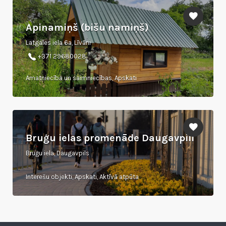
Apinamiņš (bišu namiņš)
Latgales iela 6a, Līvāni
+371 29680028
Amatniecība un saimniecības, Apskati
Bruģu ielas promenāde Daugavpilī
Bruģu iela, Daugavpils
Interešu objekti, Apskati, Aktīvā atpūta