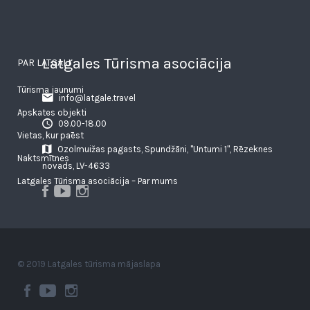
Latgales Tūrisma asociācija
PAR LATGALI
Tūrisma jaunumi
info@latgale.travel
Apskates objekti
09.00-18.00
Vietas, kur paēst
Ozolmuižas pagasts, Spundžāni, "Untumi 1", Rēzeknes
Naktsmītnes
novads, LV-4633
Latgales Tūrisma asociācija – Par mums
© 2019 Latgales tūrisma mājaslapa