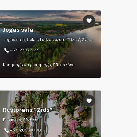
Jogas sala
Jogas sala, Lielais Ludzas ezers, "Līzes", Zvirgzdenes pagasts, Ludzas novads
+371 27877127
Kempings un glempings, Pārnakšņo
Restorāns “Zīds”
Pils iela 4, Rēzekne
+371 28080700