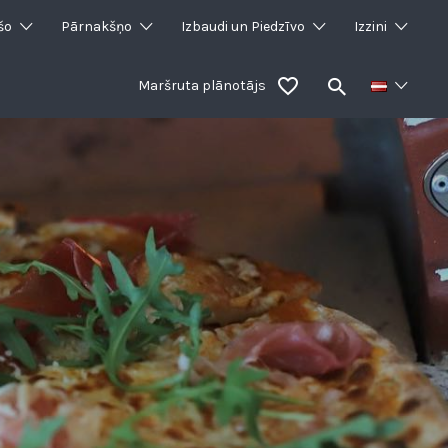
šo
Pārnakšņo
Izbaudi un Piedzīvo
Izzini
Maršruta plānotājs