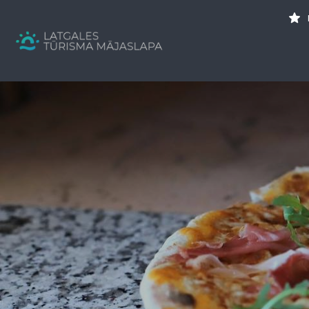
Search
for:
Tavs brīvdienu ceļvedis