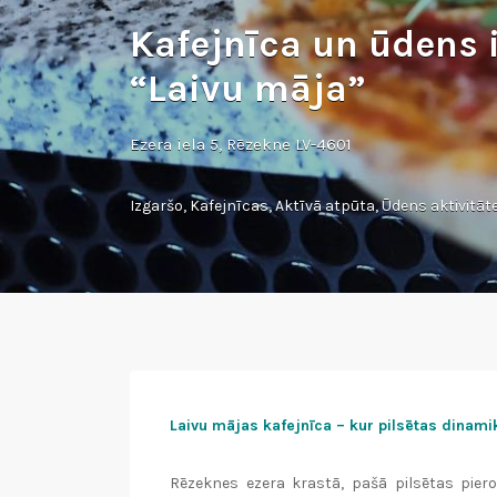
Kafejnīca un ūdens
“Laivu māja”
Ezera iela 5, Rēzekne LV-4601
Izgaršo
,
Kafejnīcas
,
Aktīvā atpūta
,
Ūdens aktivitāt
Laivu mājas kafejnīca – kur pilsētas dinami
Rēzeknes ezera krastā, pašā pilsētas piero