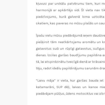
kļuvusi par unikālu patvērumu tiem, kuri me
harmonijā ar apkārtējo vidi. Šī vieta nav t
piedzīvojums, kurā galvenā loma uzticēt
skatiem, kas paveras no mūsu plašās un sau
Īpašu vietu mūsu piedāvājumā ieņem daudzvei
piešķirot tām neatkārtojamu aromātu un kr
gatavotus suši un rūpīgi gatavotus, sulīgu
dienas. Izcilas garšas baudījumu papildina a
tā, lai atspirdzinātu tveicīgā dienā ar krāsai
tēju, radot ideālu papildinājumu sarunām dra
“Laivu māja” ir vieta, kur garšas bauda iet
katamarāni, SUP dēļi, laivas un kanoe mier
piedāvājam pūšļus, ūdens motociklus vai izbr