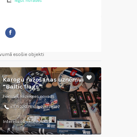
Iegūt norādes
vumā esošie objekti
Karogu ražošanas uzņēmums
“Baltic flags”
Feimaņi, Rēzeknes novads
+371 22078105, 22078107
Interešu objekti, Apskati