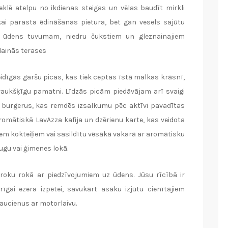
klē atelpu no ikdienas steigas un vēlas baudīt mirkli
ikai parasta ēdināšanas pietura, bet gan vesels sajūtu
a ūdens tuvumam, niedru čukstiem un gleznainajiem
lainās terases
dīgās garšu picas, kas tiek ceptas īstā malkas krāsnī,
aukšķīgu pamatni. Līdzās picām piedāvājam arī svaigi
s burgerus, kas remdēs izsalkumu pēc aktīvi pavadītas
romātiskā LavAzza kafija un dzērienu karte, kas veidota
niem kokteiļiem vai sasildītu vēsākā vakarā ar aromātisku
ugu vai ģimenes lokā.
 roku rokā ar piedzīvojumiem uz ūdens. Jūsu rīcībā ir
īgai ezera izpētei, savukārt asāku izjūtu cienītājiem
aucienus ar motorlaivu.