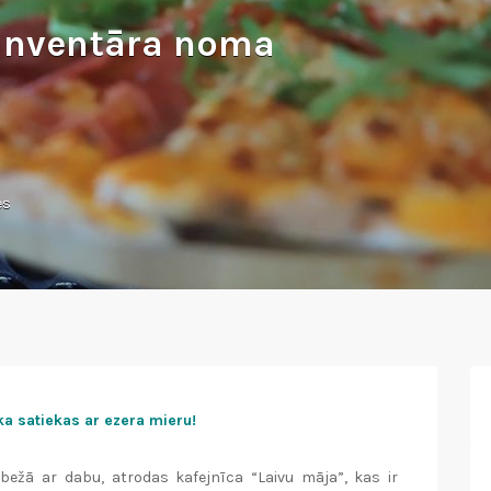
 inventāra noma
es
ka satiekas ar ezera mieru!
bežā ar dabu, atrodas kafejnīca “Laivu māja”, kas ir