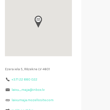
Ezera iela 5, Rēzekne LV-4601
+371 22 880 022
laivu_maja@inbox.lv
laivumaja.mozellosite.com