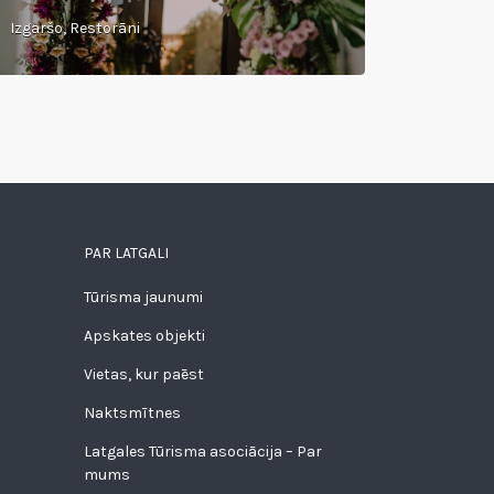
Izgaršo, Restorāni
PAR LATGALI
Tūrisma jaunumi
Apskates objekti
Vietas, kur paēst
Naktsmītnes
Latgales Tūrisma asociācija – Par
mums