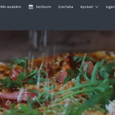
Mēs iesakām
Notikumi
Ezertaka
Apskati
Izgar