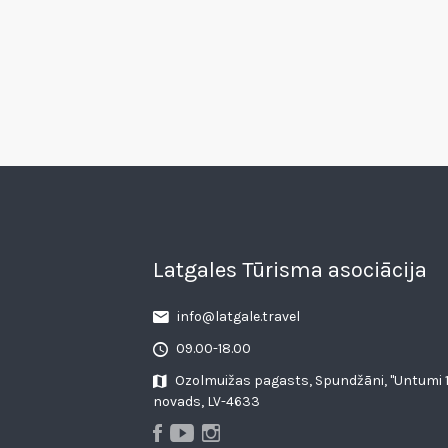
Latgales Tūrisma asociācija
info@latgale.travel
09.00-18.00
Ozolmuižas pagasts, Spundžāni, "Untumi 1
novads, LV-4633