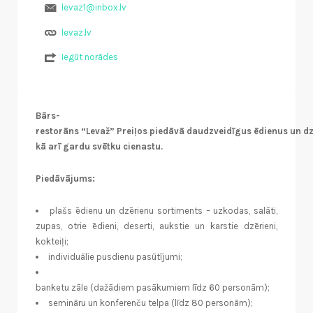
levaz1@inbox.lv
levaz.lv
Iegūt norādes
Bārs-
restorāns “Levaž” Preiļos piedāvā daudzveidīgus ēdienus un dz
kā arī gardu svētku cienastu.
Piedāvājums:
plašs ēdienu un dzērienu sortiments – uzkodas, salāti,
zupas, otrie ēdieni, deserti, aukstie un karstie dzērieni,
kokteiļi;
individuālie pusdienu pasūtījumi;
banketu zāle (dažādiem pasākumiem līdz 60 personām);
semināru un konferenču telpa (līdz 80 personām);