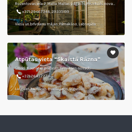
Rozentovas iela 2, Malta, Maltas pagasts, Rēzeknes novads
+371 29467348, 29335199
Viesu un brīvdienu mājas, Pārnakšņo, Labsajūta
Atpūtas vieta “Skaistā Rāzna”
Strodi, Kaunatas pagasts, Rēzeknes novads
+371 26437778
Latgales kulinārais mantojums, Izgaršo