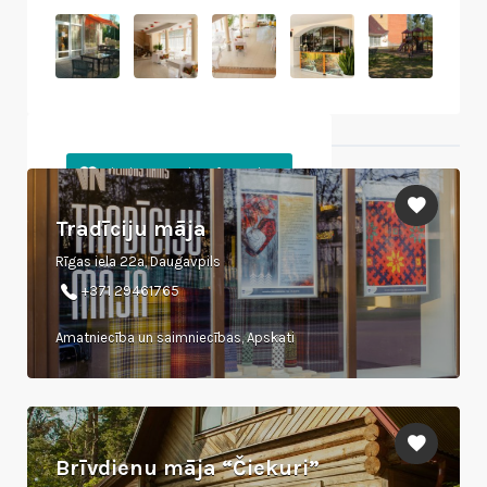
Tuvumā esošie objekti
Tradīciju māja
Rīgas iela 22a, Daugavpils
+371 29461765
Amatniecība un saimniecības, Apskati
Brīvdienu māja “Čiekuri”