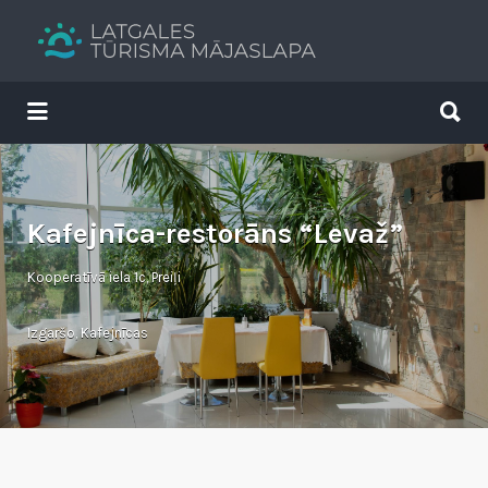
Search
for:
Search
for:
Tavs brīvdienu ceļvedis
Kafejnīca-restorāns “Levaž”
Kooperatīvā iela 1c, Preiļi
Izgaršo
,
Kafejnīcas