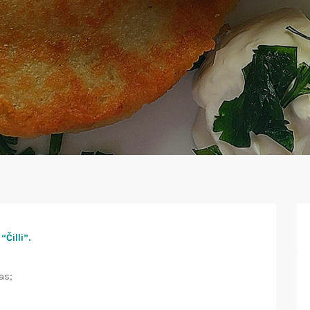
“Čilli”.
as;