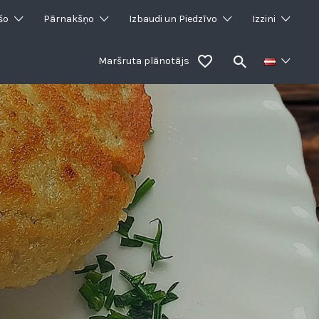
šo
Pārnakšņo
Izbaudi un Piedzīvo
Izzini
Maršruta plānotājs