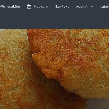
Mēs iesakām
Notikumi
Ezertaka
Apskati
Izgar