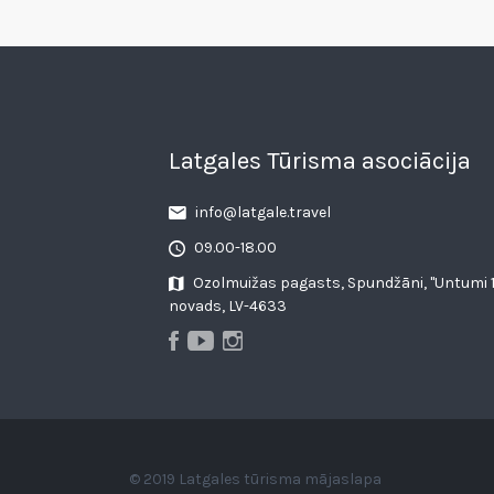
Latgales Tūrisma asociācija
info@latgale.travel
09.00-18.00
Ozolmuižas pagasts, Spundžāni, "Untumi 1
novads, LV-4633
© 2019 Latgales tūrisma mājaslapa