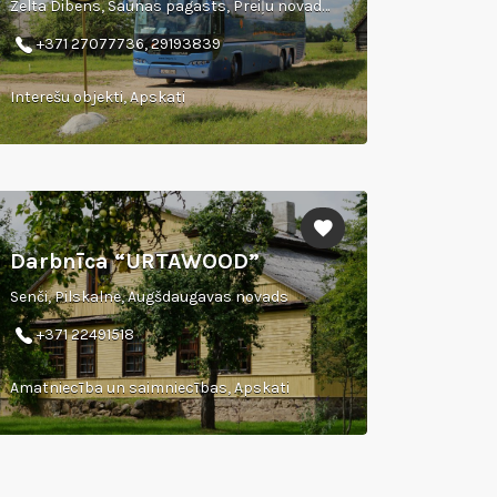
Zelta Dibens, Saunas pagasts, Preiļu novads, LV-5326
+371 27077736, 29193839
Interešu objekti, Apskati
Darbnīca “URTAWOOD”
Senči, Pilskalne, Augšdaugavas novads
+371 22491518
Amatniecība un saimniecības, Apskati