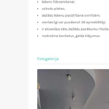
ēdiens līdzņemšanai;
uzkodu plates;
dažādu ēdienu pasūtīšana svinībām;
vienlaicīgi var pusdienot 38 apmeklētāji;
ir atsevišķa zāle, dažādu pasākumu rīkoša
nodrošina banketus, galda klājumus.
Fotogalerija