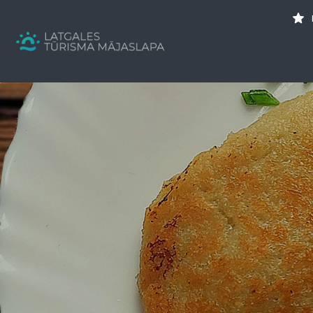
Search
for:
Tavs brīvdienu ceļvedis