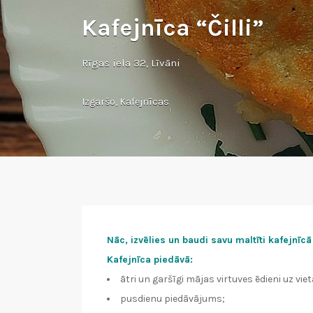
Kafejnīca “Čilli”
Rīgas iela 32, Līvāni
Izgaršo
,
Kafejnīcas
Nāc, izvēlies un baudi savu maltīti kafejnīcā 
Kafejnīca piedāvā:
ātri un garšīgi mājas virtuves ēdieni uz viet
pusdienu piedāvājums;