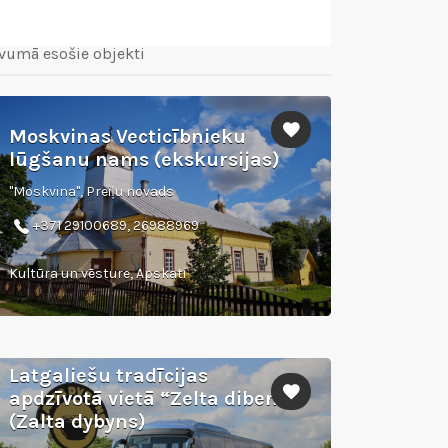
vumā esošie objekti
Moskvinas Vecticībnieku
lūgšanu nams (ekskursijas)
"Moskvina", Preiļu novads
+371 29100689, 26988969
Kultūra un vēsture, Apskati
Latgaliešu tradīcijas
apdzīvotā vietā “Zelta dibens”
(Zalta dybyns)