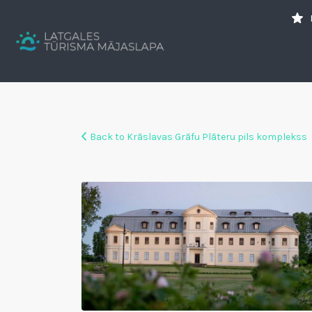
Search
for:
Tavs brīvdienu ceļvedis
Back to Krāslavas Grāfu Plāteru pils komplekss