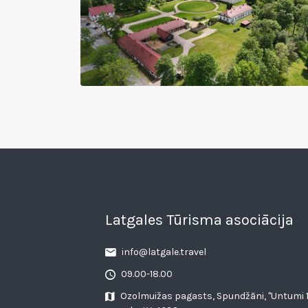
Latgales Tūrisma asociācija
info@latgale.travel
09.00-18.00
Ozolmuižas pagasts, Spundžāni, "Untumi 1