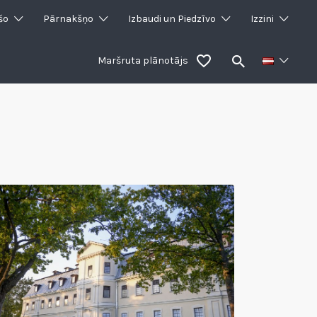
šo
Pārnakšņo
Izbaudi un Piedzīvo
Izzini
Maršruta plānotājs