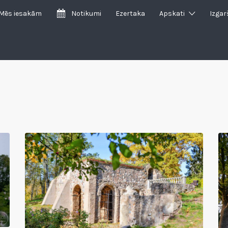
Mēs iesakām
Notikumi
Ezertaka
Apskati
Izgar