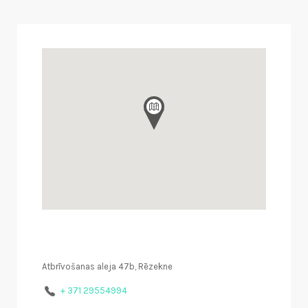
Atbrīvošanas aleja 47b, Rēzekne
+ 371 29554994