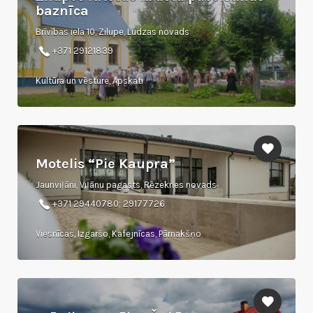
baznīca
Brīvības iela 10, Zilupe, Ludzas novads
+371 29121839
Kultūra un vēsture, Apskati
Motelis “Pie Kaupra”
Jaunviļāni, Viļānu pagasts, Rēzeknes novads
+371 29440780; 29177726
Viesnīcas, Izgaršo, Kafejnīcas, Pārnakšņo