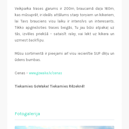
Veikparka trases garums ir 200m, braucamā daļa 160m,
kas mūsuprāt, ir ideāls attālums starp torņiem un kikeriem,
lai Tavs brauciens visu laiku ir intensīvs un interesants.
Tikko apgriežoties trases beigās, Tu jau būsi atpakaļ uz
tās, izvēles priekšā – sataisīt
raley
, vai lekt uz kikera un
uzmest
backflipu
.
Mūsu sortimentā ir pieejami arī visu iecienītie SUP dēļu un
ūdens bumbas.
Cenas –
www.gowake.lv/cenas
Tiekamies GoWake! Tiekamies Rēzeknē!
Fotogalerija