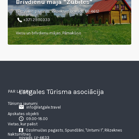
Brīvdienu māja “Žubītes”
Bērzgales pagasts, Rēzeknes novads, LV-4612
+371 29110333
Viesu un brīvdienu mājas, Pārnakšņo
Latgales Tūrisma asociācija
PAR LATGALI
Tūrisma jaunumi
info@latgale.travel
Apskates objekti
09.00-18.00
Vietas, kur paēst
Ozolmuižas pagasts, Spundžāni, "Untumi 1", Rēzeknes
Naktsmītnes
novads, LV-4633