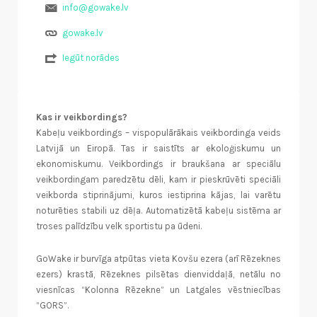
info@gowake.lv
gowake.lv
Iegūt norādes
Kas ir veikbordings?
Kabeļu veikbordings – vispopulārākais veikbordinga veids
Latvijā un Eiropā. Tas ir saistīts ar ekoloģiskumu un
ekonomiskumu. Veikbordings ir braukšana ar speciālu
veikbordingam paredzētu dēli, kam ir pieskrūvēti speciāli
veikborda stiprinājumi, kuros iestiprina kājas, lai varētu
noturēties stabili uz dēļa. Automatizētā kabeļu sistēma ar
troses palīdzību velk sportistu pa ūdeni.
GoWake ir burvīga atpūtas vieta Kovšu ezera (arī Rēzeknes
ezers) krastā, Rēzeknes pilsētas dienviddaļā, netālu no
viesnīcas “Kolonna Rēzekne” un Latgales vēstniecības
“GORS”.