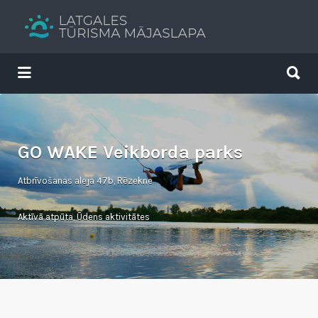
Search
for:
Search
for:
Tavs brīvdienu ceļvedis
GO WAKE Veikborda parks
Atbrīvošanas aleja 47b, Rēzekne
Aktīvā atpūta
,
Ūdens aktivitātes