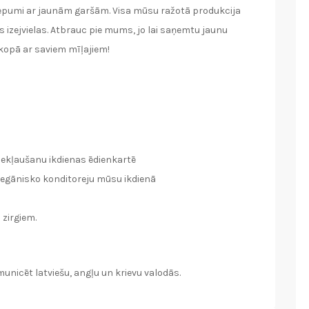
 cepumi ar jaunām garšām. Visa mūsu ražotā produkcija
 izejvielas. Atbrauc pie mums, jo lai saņemtu jaunu
kopā ar saviem mīļajiem!
iekļaušanu ikdienas ēdienkartē
vegānisko konditoreju mūsu ikdienā
 zirgiem.
unicēt latviešu, angļu un krievu valodās.