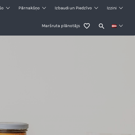
šo
Pārnakšņo
Izbaudi un Piedzīvo
Izzini
Maršruta plānotājs