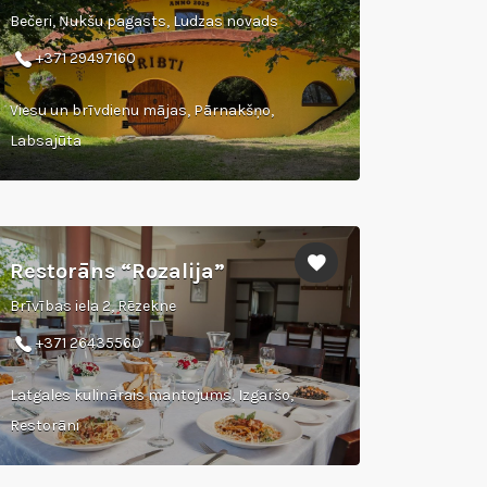
Bečeri, Ņukšu pagasts, Ludzas novads
+371 29497160
Viesu un brīvdienu mājas, Pārnakšņo,
Labsajūta
Restorāns “Rozalija”
Brīvības iela 2, Rēzekne
+371 26435560
Latgales kulinārais mantojums, Izgaršo,
Restorāni