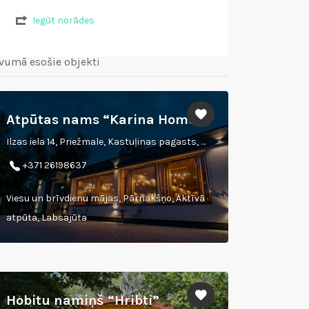
Iegūt norādes
vumā esošie objekti
Atpūtas nams “Karina Home”
Ilzas iela 14, Priežmale, Kastuļinas pagasts, Krāslavas novads, LV 5685
+371 26198637
Viesu un brīvdienu mājas, Pārnakšņo, Aktīvā
atpūta, Labsajūta
Hobitu namiņš “Hribti”