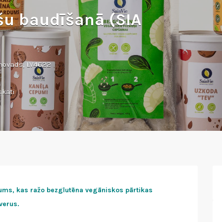
šu baudīšanā (SIA
 novads, LV4622
skati
mums, kas ražo bezglutēna vegāniskos pārtikas
verus.