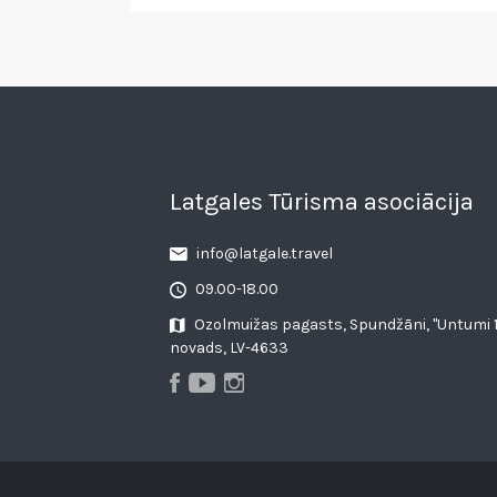
Latgales Tūrisma asociācija
info@latgale.travel
09.00-18.00
Ozolmuižas pagasts, Spundžāni, "Untumi 1
novads, LV-4633