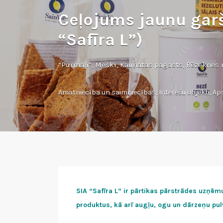
Ceļojums jaunu gar
“Safīra L”)
“Purmaļi”, Meški, Kaunatas pagasts, Rēzeknes
Amatniecība un saimniecības
,
Interešu objekti
,
Ap
SIA “Safīra L” ir pārtikas pārstrādes uzņē
produktus, kā arī augļu, ogu un dārzeņu pul