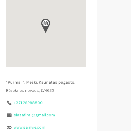
“Purmaļi”, Meški, Kaunatas pagasts,
Rēzeknes novads, LV4622
+371 29298800
siasafiral@gmail.com
www.sainvie.com