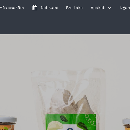
Mēs iesakām
Notikumi
Ezertaka
Apskati
Izgar