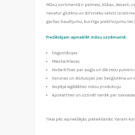
Mūsu sortimentā ir pelmeņi, kūkas, deserti,
nesatur glutēnu un dzīvnieku valsts izcelsmes
garšas baudījumu, burvīgu piedzīvojumu tev 
Piedāvājam apmeklēt mūsu uzņēmumā:
Degustācijas
Meistarklases
Nodarbības par augļu un dārzeņu pulveru 
Sarunas un diskusijas par bezglutēna un 
Iespēja iegādāties mūsu produkciju
Apskatīties un uzzināt vairāk par savvaļas
Tikai pēc iepriekšējās pieteikšanās. Varam kom