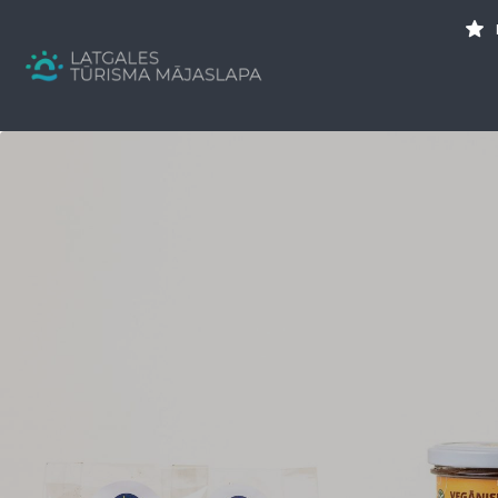
Search
for:
Tavs brīvdienu ceļvedis