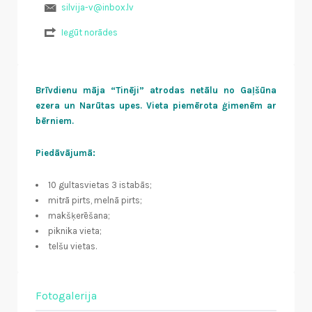
silvija-v@inbox.lv
Iegūt norādes
Brīvdienu māja “Tinēji” atrodas netālu no Gaļšūna
ezera un Narūtas upes. Vieta piemērota ģimenēm ar
bērniem.
Piedāvājumā:
10 gultasvietas 3 istabās;
mitrā pirts, melnā pirts;
makšķerēšana;
piknika vieta;
telšu vietas.
Fotogalerija