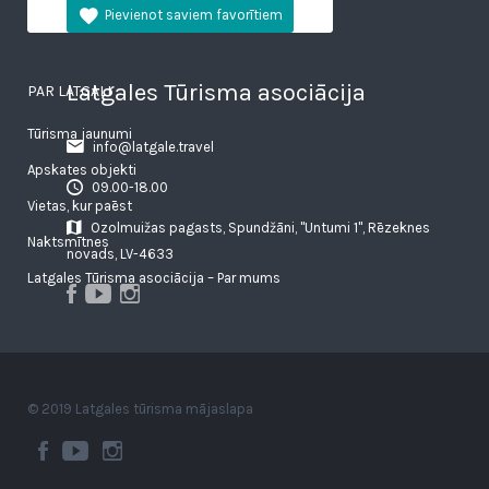
Latgales Tūrisma asociācija
PAR LATGALI
Tūrisma jaunumi
info@latgale.travel
Apskates objekti
09.00-18.00
Vietas, kur paēst
Ozolmuižas pagasts, Spundžāni, "Untumi 1", Rēzeknes
Naktsmītnes
novads, LV-4633
Latgales Tūrisma asociācija – Par mums
© 2019 Latgales tūrisma mājaslapa