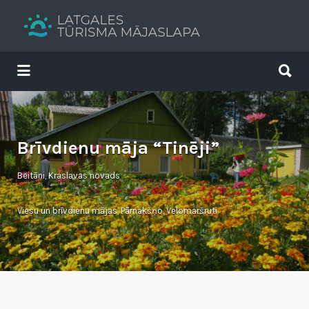
Search
for:
Search
for:
Tavs brīvdienu ceļvedis
Brīvdienu māja “Tinēji”
Beitāni, Kraslavas novads
Viesu un brīvdienu mājas
,
Pārnakšņo
,
Velomaršruti