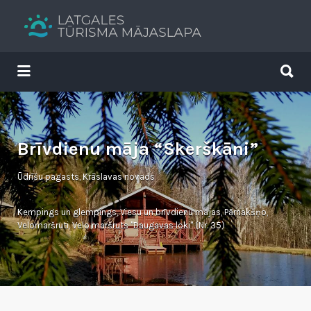
Search
for:
Search
for:
Tavs brīvdienu ceļvedis
Brīvdienu māja “Skerškāni”
Ūdrīšu pagasts, Krāslavas novads
Kempings un glempings
,
Viesu un brīvdienu mājas
,
Pārnakšņo
,
Velomaršruti
,
Velo maršruts "Daugavas loki" (Nr. 35)