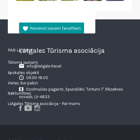
Latgales Tūrisma asociācija
PAR LATGALI
Tūrisma jaunumi
info@latgale.travel
Apskates objekti
09.00-18.00
Vietas, kur paēst
Ozolmuižas pagasts, Spundžāni, "Untumi 1", Rēzeknes
Naktsmītnes
novads, LV-4633
Latgales Tūrisma asociācija – Par mums