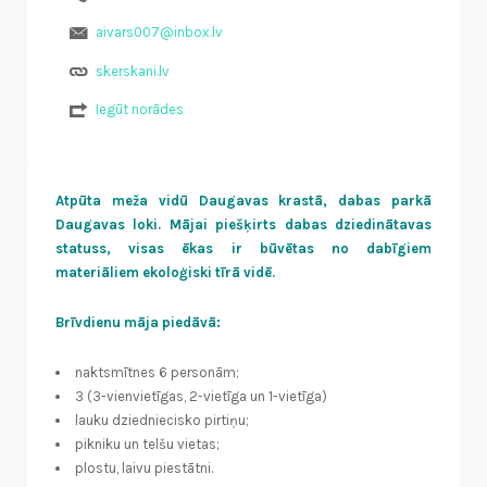
aivars007@inbox.lv
skerskani.lv
Iegūt norādes
Atpūta meža vidū Daugavas krastā, dabas parkā
Daugavas loki. Mājai piešķirts dabas dziedinātavas
statuss, visas ēkas ir būvētas no dabīgiem
materiāliem ekoloģiski tīrā vidē.
Brīvdienu māja piedāvā:
naktsmītnes 6 personām;
3 (3-vienvietīgas, 2-vietīga un 1-vietīga)
lauku dziedniecisko pirtiņu;
pikniku un telšu vietas;
plostu, laivu piestātni.