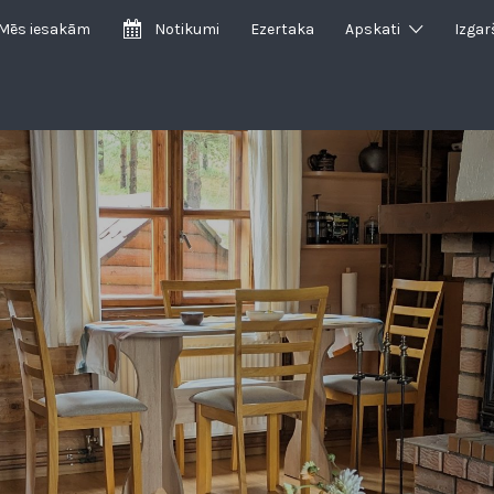
Mēs iesakām
Notikumi
Ezertaka
Apskati
Izgar