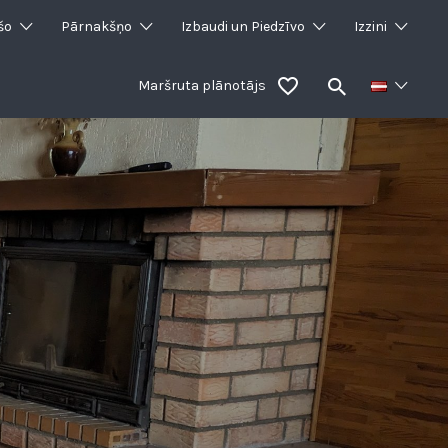
šo
Pārnakšņo
Izbaudi un Piedzīvo
Izzini
Maršruta plānotājs