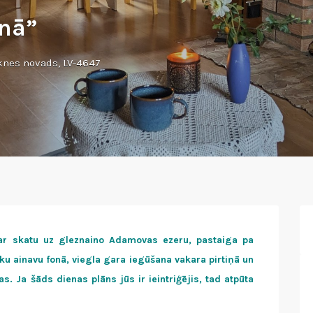
lnā”
knes novads, LV-4647
 ar skatu uz gleznaino Adamovas ezeru, pastaiga pa
uku ainavu fonā, viegla gara iegūšana vakara pirtiņā un
s. Ja šāds dienas plāns jūs ir ieintriģējis, tad atpūta