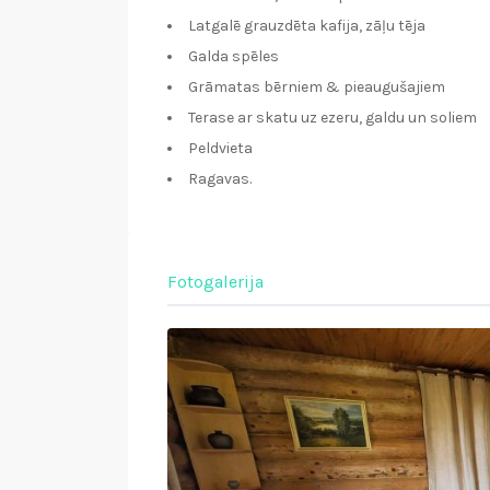
Latgalē grauzdēta kafija, zāļu tēja
Galda spēles
Grāmatas bērniem & pieaugušajiem
Terase ar skatu uz ezeru, galdu un soliem
Peldvieta
Ragavas.
Fotogalerija