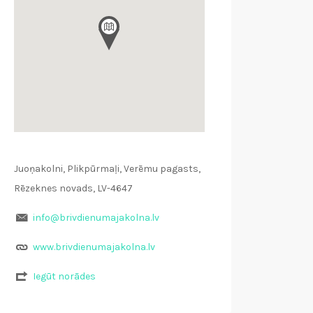
Juoņakolni, Plikpūrmaļi, Verēmu pagasts,
Rēzeknes novads, LV-4647
info@brivdienumajakolna.lv
www.brivdienumajakolna.lv
Iegūt norādes