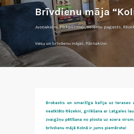
Brīvdienu māja “Ko
Juoņakolni, Plikpūrmaļi, Verēmu pagasts, Rēze
Viesu un brīvdienu mājas
,
Pārnakšņo
Brokastis un smaržīga kafija uz terases
neatklāto Rēzekni, grilēšana ar Latgales la
zvaigžņu pētīšana no plosta uz ezera virsma
brīvdienu mājā Kolnā ir jums piemērota!