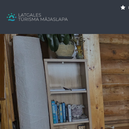
Search
for:
Tavs brīvdienu ceļvedis