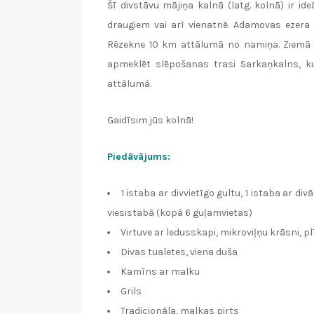
Šī divstāvu mājiņa kalnā (latg. kolnā) ir ide
draugiem vai arī vienatnē. Adamovas ezera 
Rēzekne 10 km attālumā no namiņa. Ziemā i
apmeklēt slēpošanas trasi Sarkaņkalns, ku
attālumā.
Gaidīsim jūs kolnā!
Piedāvājums:
1 istaba ar divvietīgo gultu, 1 istaba ar 
viesistabā (kopā 6 guļamvietas)
Virtuve ar ledusskapi, mikroviļņu krāsni, p
Divas tualetes, viena duša
Kamīns ar malku
Grils
Tradicionāla, malkas pirts