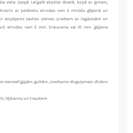
āla vieta zaļajā Latgalē atpūtai divatā, kopā ar ģimeni,
krasts ar peldvietu atrodas vien 2 minūšu gājienā un
r iespējams ļauties ziemas priekiem ar ragaviņām un
rš atrodas vien 5 min. brauciena vai 10 min. gājiena
divām vienvietīgajām gultām, izvelkams divguļamais dīvāns
līti, tējkannu un traukiem