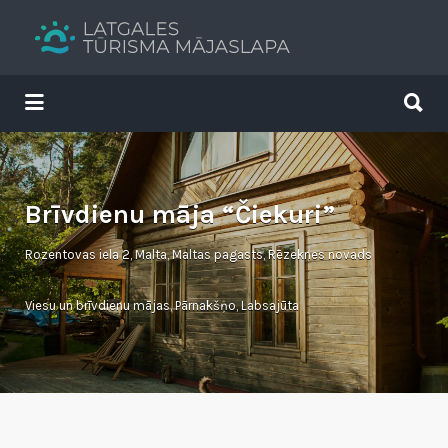
Search
for:
Search
for:
Tavs brīvdienu ceļvedis
Brīvdienu māja “Čiekuri”
Rozentovas iela 2, Malta, Maltas pagasts, Rēzeknes novads
Viesu un brīvdienu mājas
,
Pārnakšņo
,
Labsajūta