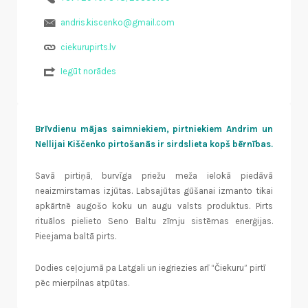
andris.kiscenko@gmail.com
ciekurupirts.lv
Iegūt norādes
Brīvdienu mājas saimniekiem, pirtniekiem Andrim un
Nellijai Kiščenko pirtošanās ir sirdslieta kopš bērnības.
Savā pirtiņā, burvīga priežu meža ielokā piedāvā
neaizmirstamas izjūtas. Labsajūtas gūšanai izmanto tikai
apkārtnē augošo koku un augu valsts produktus. Pirts
rituālos pielieto Seno Baltu zīmju sistēmas enerģijas.
Pieejama baltā pirts.
Dodies ceļojumā pa Latgali un iegriezies arī “Čiekuru” pirtī
pēc mierpilnas atpūtas.