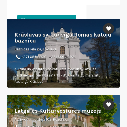
Tuvumā esošie objekti
Krāslavas sv. Ludviga Romas katoļu
baznīca
Baznīcas iela 2a, Krāslava
+371 656 22201, +371 656 23939
Kultūra un vēsture, Apskati, Velo maršuts "Latvijas-
Baltkrievijas pierobežā" (Nr. 789), Pastaigu maršruti,
Pastaiga Krāslavā
Latgales Kultūrvēstures muzejs
Atbrīvošanas aleja 102, Rēzekne