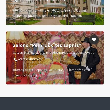
+371 64622464; +371 64622778
Interešu objekti, Kultūra un vēsture, Apskati, Pastaigu
maršruti, Iepazīsti pilsētu Latgales sirdī - Rēzekni
Salons “Pelnrušķītes sapnis”
Gatves, Martišu ciems, Isnaudas pagasts, Ludzas novads
+371 28622570
Interešu objekti, Apskati, Velomaršruti, Pierobežas velo
maršruts (Nr. 36)