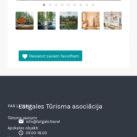
Latgales Tūrisma asociācija
PAR LATGALI
Tūrisma jaunumi
info@latgale.travel
Apskates objekti
09.00-18.00