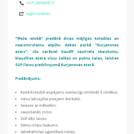
+371 26569877
Iegūt norādes
“Meža ielokā” piedāvā divas mājīgas kotedžas un
neaizmirstamu atpūtu dabas parkā “Kurjanovas
ezers”. Jūs varēsiet baudīt saulrieta skaistumu,
klausīties ezera viļņu šalkas un putnu čalas, laisties
SUP/laivu piedzīvojumā Kurjanovas ezerā.
Piedāvājums:
katrā kotedžā iespējams vienlaicīgi izmitināt 4 cilvēkus;
viesu labsajūtai pieejami āra kubli;
terases ar mēbelēm;
sauļošanās zviļņi;
SUP dēļi, laivas;
bērnu rotaļu laukums;
labiekārtotas ugunskura vietas;