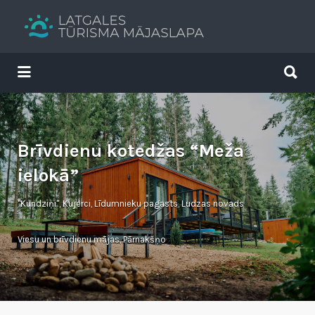
Search
for:
Search
for:
Tavs brīvdienu ceļvedis
Brīvdienu kotedžas “Meža
ielokā”
"Kundziņi", Kujerci, Līdumnieku pagasts, Ludzas novads
Viesu un brīvdienu mājas
,
Pārnakšņo