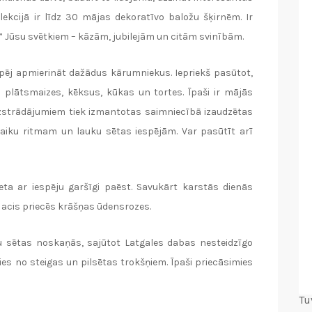
ekcijā ir līdz 30 mājas dekoratīvo baložu šķirnēm. Ir
” Jūsu svētkiem – kāzām, jubilejām un citām svinībām.
spēj apmierināt dažādus kārumniekus. Iepriekš pasūtot,
 plātsmaizes, kēksus, kūkas un tortes. Īpaši ir mājās
 izstrādājumiem tiek izmantotas saimniecībā izaudzētas
alaiku ritmam un lauku sētas iespējām. Var pasūtīt arī
eta ar iespēju garšīgi paēst. Savukārt karstās dienās
n acis priecēs krāšņas ūdensrozes.
uku sētas noskaņās, sajūtot Latgales dabas nesteidzīgo
ies no steigas un pilsētas trokšņiem. Īpaši priecāsimies
Tu