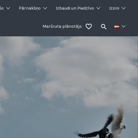
šo
Pārnakšņo
Izbaudi un Piedzīvo
Izzini
Maršruta plānotājs