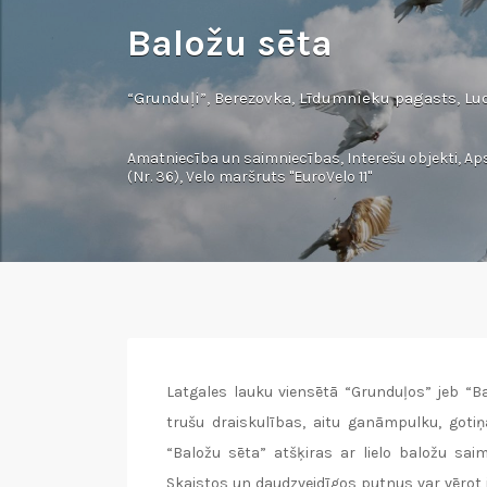
Baložu sēta
“Grunduļi”, Berezovka, Līdumnieku pagasts, L
Amatniecība un saimniecības
,
Interešu objekti
,
Ap
(Nr. 36)
,
Velo maršruts "EuroVelo 11"
Latgales lauku viensētā “Grunduļos” jeb “Ba
trušu draiskulības, aitu ganāmpulku, gotiņ
“Baložu sēta” atšķiras ar lielo baložu saim
Skaistos un daudzveidīgos putnus var vērot i