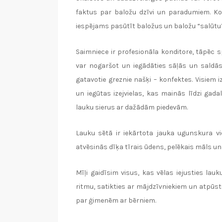
faktus par baložu dzīvi un paradumiem. Kol
iespējams pasūtīt baložus un baložu “salūtu
Saimniece ir profesionāla konditore, tāpēc 
var nogaršot un iegādāties sāļās un saldās
gatavotie greznie našķi – konfektes. Visiem
un iegūtas izejvielas, kas mainās līdzi gad
lauku sierus ar dažādām piedevām.
Lauku sētā ir iekārtota jauka ugunskura vi
atvēsinās dīķa tīrais ūdens, pelēkais māls u
Mīļi gaidīsim visus, kas vēlas iejusties la
ritmu, satikties ar mājdzīvniekiem un atpūst
par ģimenēm ar bērniem.