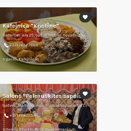
Kafejnīca “Kristīne”
Baznīcas iela 25, Ludza, Ludzas novads
+371 26527888
Izgaršo, Kafejnīcas
Salons “Pelnrušķītes sapnis”
Gatves, Martišu ciems, Isnaudas pagasts, Ludzas novads
+371 28622570
Interešu objekti, Apskati, Velomaršruti,