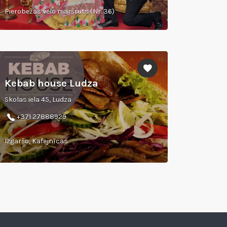
Pierobežas velo maršruts (Nr. 36)
Kebab house Ludza
Skolas iela 45, Ludza
+371 27888929
Izgaršo, Kafejnīcas