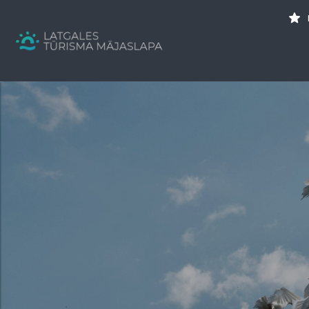
Search
for:
Tavs brīvdienu ceļvedis