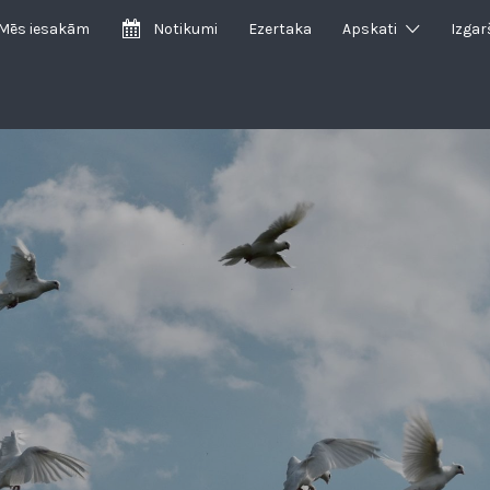
Mēs iesakām
Notikumi
Ezertaka
Apskati
Izgar