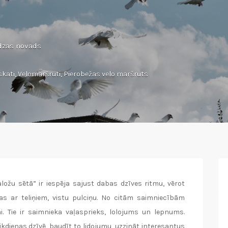
udzas novads
skati
,
Velomaršruti
,
Pierobežas velo maršruts
ložu sētā” ir iespēja sajust dabas dzīves ritmu, vērot
as ar teliņiem, vistu pulciņu. No citām saimniecībām
i. Tie ir saimnieka vaļasprieks, lolojums un lepnums.
kdienas dzīvē, baudīt to lidojumu, uzzināt interesantus