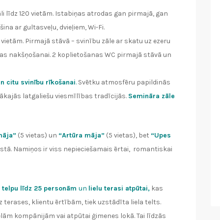
i līdz 120 vietām. Istabiņas atrodas gan pirmajā, gan
na ar gultasveļu, dvieļiem, Wi-Fi.
0 vietām. Pirmajā stāvā – svinību zāle ar skatu uz ezeru
iņas nakšņošanai. 2 koplietošanas WC pirmajā stāvā un
n citu svinību rīkošanai
.
Svētku atmosfēru papildinās
bākajās latgaliešu viesmīlības tradīcijās.
Semināra zāle
māja”
(5 vietas) un
“Artūra māja”
(5 vietas), bet
“Upes
astā. Namiņos ir viss nepieciešamais ērtai, romantiskai
u telpu līdz 25 personām
un
lielu terasi atpūtai,
kas
erases, klientu ērtībām, tiek uzstādīta liela telts.
lām kompānijām vai atpūtai ģimenes lokā. Tai līdzās