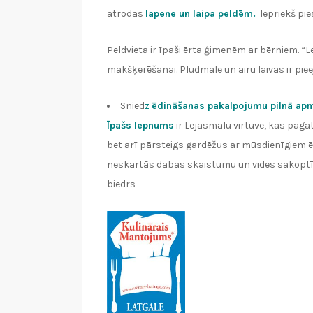
atrodas
lapene un laipa peldēm.
Iepriekš pi
Peldvieta ir īpaši ērta ģimenēm ar bērniem. “L
makšķerēšanai. Pludmale un airu laivas ir pi
Snied
z
ēdināšanas pakalpojumu pilnā ap
Īpašs lepnums
ir Lejasmalu virtuve, kas paga
bet arī pārsteigs gardēžus ar mūsdienīgiem 
neskartās dabas skaistumu un vides sakoptī
biedrs