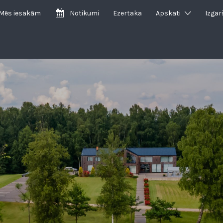
Mēs iesakām
Notikumi
Ezertaka
Apskati
Izgar