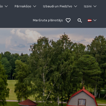
šo
Pārnakšņo
Izbaudi un Piedzīvo
Izzini
Maršruta plānotājs