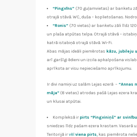
“Pingvīns”
(70 guļamvietas) ar banketu zāl
otrajā stāvā. WC, duša – koplietošanas. Nodroši
“Ronis”
(70 vietas) ar banketu zāli līdz 12
un plaša atpūtas telpa. Otrajā stāvā – istab
katrā istabiņā otrajā stāvā. Wi-Fi.
Abas mājas ideāli piemērotas
kāzu, jubileju u
arī garšīgi ēdieni un izcila apkalpošana visla
aprīkota ar visu nepieciešamo aprīkojumu.
Ir divi namiņi uz salām Lejas ezerā –
“Annas 
māja”
(8 vietas) atrodas pašā Lejas ezera kr
un klusai atpūtai.
Kompleksā ir
pirts “Pingviniņš” ar svinīb
sniedzas līdz pašam ezera krastam. Vasarā uz t
Teritorijā ir
vēl
viena pirts
,
kas piemērota nelie