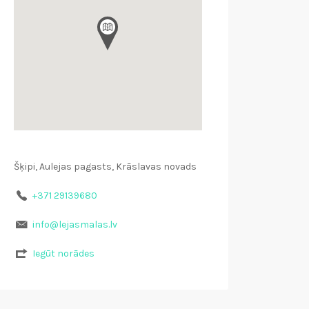
Šķipi, Aulejas pagasts, Krāslavas novads
+371 29139680
info@lejasmalas.lv
Iegūt norādes