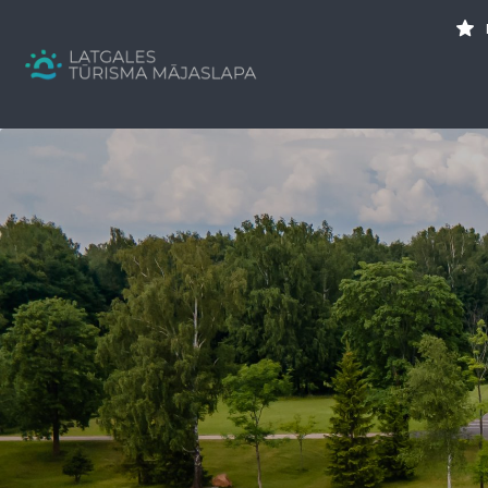
Search
for:
Tavs brīvdienu ceļvedis