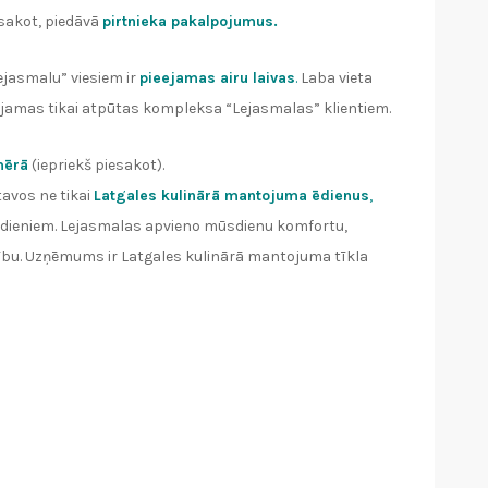
esakot, piedāvā
pirtnieka pakalpojumus.
ejasmalu” viesiem ir
pieejamas airu laivas
.
Laba vieta
eejamas tikai atpūtas kompleksa “Lejasmalas” klientiem.
mērā
(iepriekš piesakot).
tavos ne tikai
Latgales kulinārā mantojuma ēdienus
,
ēdieniem. Lejasmalas apvieno mūsdienu komfortu,
bu. Uzņēmums ir Latgales kulinārā mantojuma tīkla