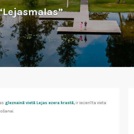
“Lejasmalas”
as
gleznainā vietā Lejas ezera krastā,
ir iecienīta vieta
ošanai.