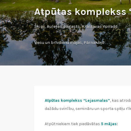
Atpūtas komplekss 
Šķipi, Aulejas pagasts, Krāslavas novads
Viesu un brīvdienu mājas
,
Pārnakšņo
Atpūtas komplekss “Lejasmalas”
, kas atrod
dažādu svinību, semināru un sporta spēļu rīk
Atpūtniekiem tiek piedāvātas
5 mājas
: