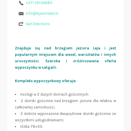
+371 29139680
info@lejasmalas.lv
Get Directions
Znajduje się nad brzegiem jeziora Leja i jest
popularnym miejscem dla wesel, warsztatów i innych
uroczystości. Szeroka i zróżnicowana oferta
wypoczynku w Łatgalii.
Kompleks wypoczynkowy oferuje:
noclegi w 2 dużych domach gošcinnych;
2 domki gošcinne nad brzegiem jeziora dla relaksu w
całkowitej samotności;
2 dobrze wyposażone dwupiętrowe domki gošcinne ze
wszystkimi udogodnieniami;
łóżka 78+50;