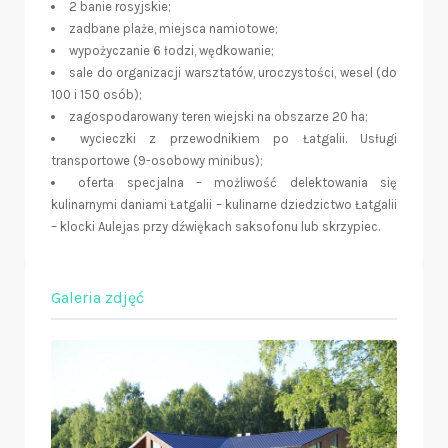
2 banie rosyjskie;
zadbane plaże, miejsca namiotowe;
wypożyczanie 6 łodzi, wędkowanie;
sale do organizacji warsztatów, uroczystości, wesel (do
100 i 150 osób);
zagospodarowany teren wiejski na obszarze 20 ha;
wycieczki z przewodnikiem po Łatgalii. Usługi
transportowe (9-osobowy minibus);
oferta specjalna – możliwość delektowania się
kulinarnymi daniami Łatgalii – kulinarne dziedzictwo Łatgalii
– klocki Aulejas przy dźwiękach saksofonu lub skrzypiec.
Galeria zdjęć