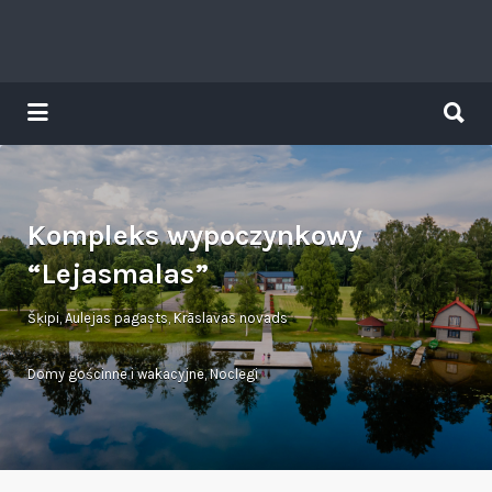
Search
for:
Search
for:
Tavs brīvdienu ceļvedis
Kompleks wypoczynkowy
“Lejasmalas”
Šķipi, Aulejas pagasts, Krāslavas novads
Domy gościnne i wakacyjne
,
Noclegi