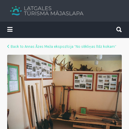
Search
for:
Search
for:
Tavs brīvdienu ceļvedis
Back to Annas Āzes Meža ekspozīcija “No sēkliņas līdz kokam”