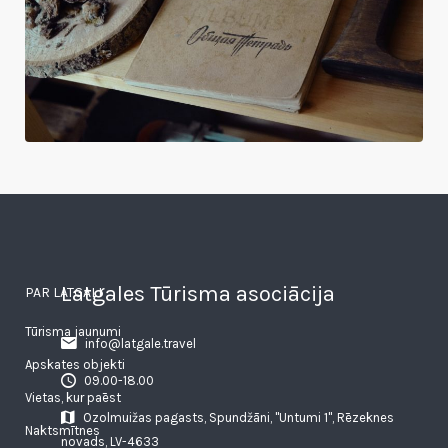
Latgales Tūrisma asociācija
PAR LATGALI
Tūrisma jaunumi
info@latgale.travel
Apskates objekti
09.00-18.00
Vietas, kur paēst
Ozolmuižas pagasts, Spundžāni, "Untumi 1", Rēzeknes
Naktsmītnes
novads, LV-4633