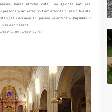
abiņās, kuras atrodas netālu no Aglonas bazilikas.
20 personām un katrā no tiem atrodas duša un tualete.
stabiņas cilvēkiem ar īpašām vajadzībām. Papildus ir
un zāle ēdināšanai.
r. +371 29185998, +371 29188740.