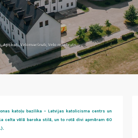
i
,
Apskati
,
Velomaršruti
,
Velo maršruts
onas katoļu bazilika – Latvijas katolicisma centrs un
a celta vēlā baroka stilā, un to rotā divi apmēram 60
.).