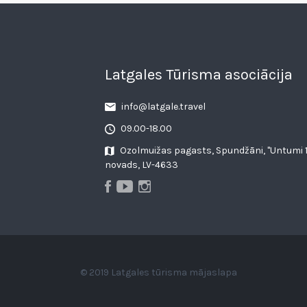
Latgales Tūrisma asociācija
info@latgale.travel
09.00-18.00
Ozolmuižas pagasts, Spundžāni, "Untumi 1
novads, LV-4633
© 2019 Latgales tūrisma mājaslapa