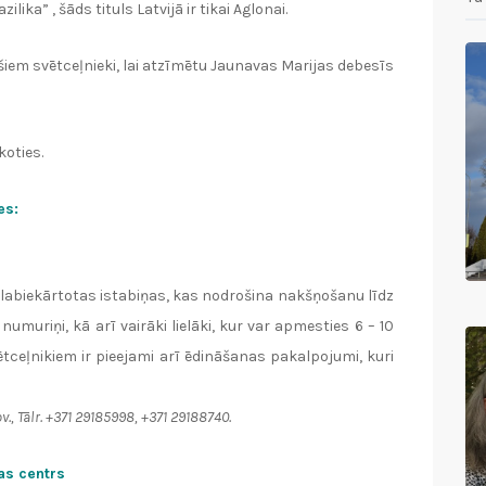
lika” , šāds tituls Latvijā ir tikai Aglonai.
šiem svētceļnieki, lai atzīmētu Jaunavas Marijas debesīs
oties.
es:
 labiekārtotas istabiņas, kas nodrošina nakšņošanu līdz
numuriņi, kā arī vairāki lielāki, kur var apmesties 6 – 10
vētceļnikiem ir pieejami arī ēdināšanas pakalpojumi, kuri
v., Tālr. +371 29185998, +371 29188740.
as centrs