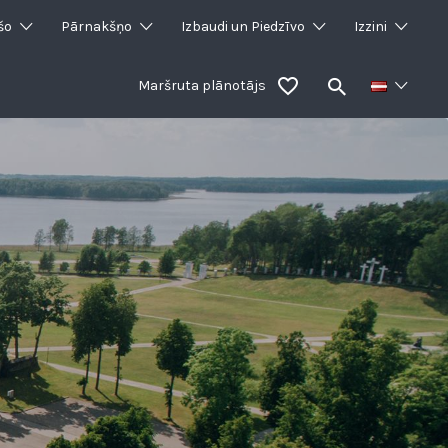
šo
Pārnakšņo
Izbaudi un Piedzīvo
Izzini
Maršruta plānotājs