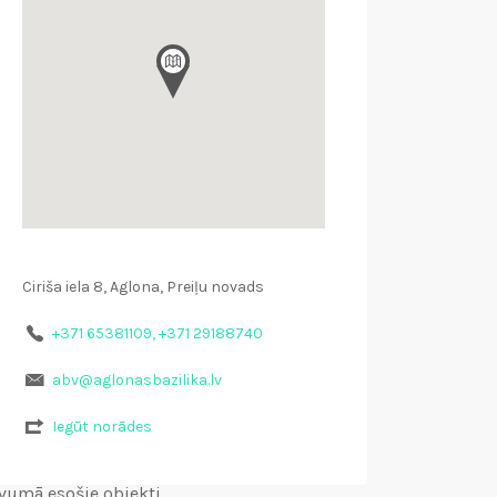
Ciriša iela 8, Aglona, Preiļu novads
+371 65381109, +371 29188740
abv@aglonasbazilika.lv
Iegūt norādes
vumā esošie objekti