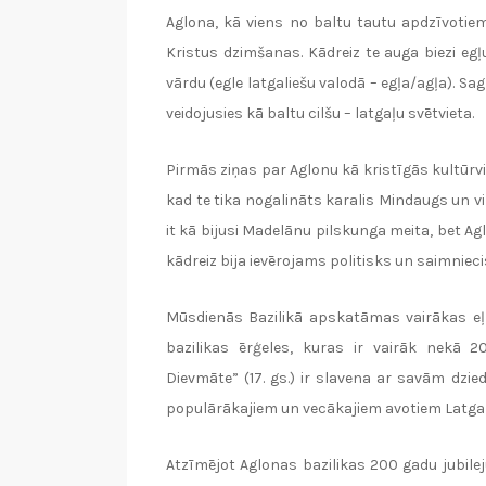
Aglona, kā viens no baltu tautu apdzīvotie
Kristus dzimšanas. Kādreiz te auga biezi eg
vārdu (egle latgaliešu valodā – egļa/agļa). Sa
veidojusies kā baltu cilšu – latgaļu svētvieta.
Pirmās ziņas par Aglonu kā kristīgās kultūrv
kad te tika nogalināts karalis Mindaugs un viņ
it kā bijusi Madelānu pilskunga meita, bet A
kādreiz bija ievērojams politisks un saimniec
Mūsdienās Bazilikā apskatāmas vairākas eļļa
bazilikas ērģeles, kuras ir vairāk nekā 
Dievmāte” (17. gs.) ir slavena ar savām dzi
populārākajiem un vecākajiem avotiem Latgal
Atzīmējot Aglonas bazilikas 200 gadu jubilej