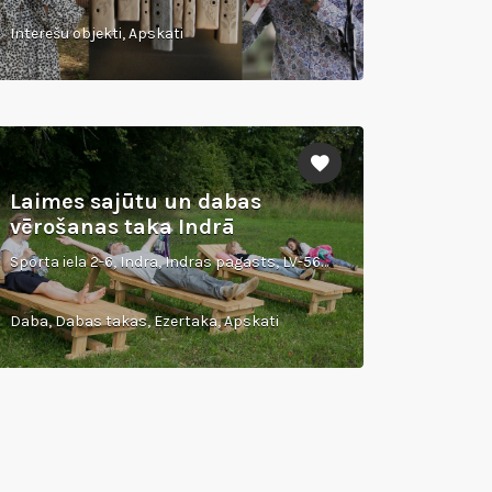
Interešu objekti, Apskati
Laimes sajūtu un dabas
vērošanas taka Indrā
Sporta iela 2-6, Indra, Indras pagasts, LV-5664
Daba, Dabas takas, Ezertaka, Apskati