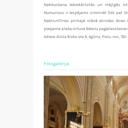
Nakšņošana labiekārtotās un mājīgās ist
Numuriņos ir iespējams izmitināt līdz pat 1
Naktsmītnes pirmajā stāvā atrodas divas i
pieejama plaša virtuve ēdienu pagatavošanai 
Adrese: Aloīza Broka iela 8, Aglona, Preiļu nov., Tāl
Fotogalerija