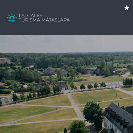
Search
for:
Tavs brīvdienu ceļvedis