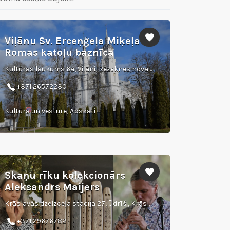
Viļānu Sv. Erceņģeļa Miķeļa
Romas katoļu baznīca
Kultūras laukums 6a, Viļāni, Rēzeknes novads
+371 26572230
Kultūra un vēsture, Apskati
Skaņu rīku kolekcionārs
Aleksandrs Maijers
Krāslavas dzelzceļa stacija 27, Ūdrīši, Krāslavas novads
+371 29676782