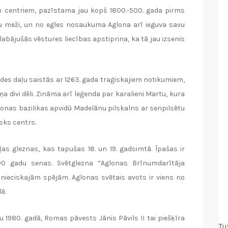
m centriem, pazīstama jau kopš 1800.-500. gada pirms
ļu meži, un no egles nosaukuma Aglona arī ieguva savu
glabājušās vēstures liecības apstiprina, ka tā jau izsenis
ides daļu saistās ar 1263. gada traģiskajiem notikumiem,
a divi dēli. Zināma arī leģenda par karalieni Martu, kura
glonas bazilikas apvidū Madelānu pilskalns ar senpilsētu
isks centrs.
s gleznas, kas tapušas 18. un 19. gadsimtā. Īpašas ir
200 gadu senas. Svētglezna “Aglonas Brīnumdarītāja
ednieciskajām spējām. Aglonas svētais avots ir viens no
ē.
u 1980. gadā, Romas pāvests Jānis Pāvils II tai piešķīra
Tu