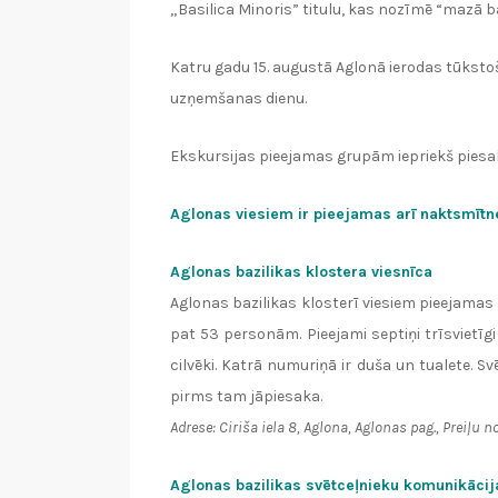
„Basilica Minoris” titulu, kas nozīmē “mazā bazi
Katru gadu 15. augustā Aglonā ierodas tūksto
uzņemšanas dienu.
Ekskursijas pieejamas grupām iepriekš piesak
Aglonas viesiem ir pieejamas arī naktsmītn
Aglonas bazilikas klostera viesnīca
Aglonas bazilikas klosterī viesiem pieejamas
pat 53 personām. Pieejami septiņi trīsvietīgi 
cilvēki. Katrā numuriņā ir duša un tualete. S
pirms tam jāpiesaka.
Adrese: Ciriša iela 8, Aglona, Aglonas pag., Preiļu no
Aglonas bazilikas svētceļnieku komunikācij