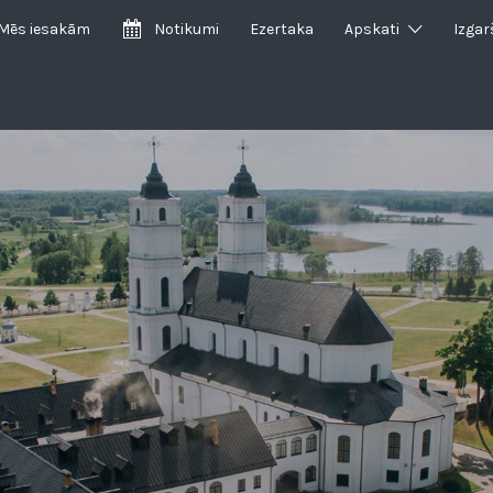
Mēs iesakām
Notikumi
Ezertaka
Apskati
Izgar